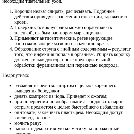
необходим тщательный уход.
Корочки нельзя сдирать, расчесывать. Подобные
действия приведут к занесению инфекции, заражению
крови.
Поверхность вокруг раны можно обрабатывать
зеленкой, слабым раствором марганцовки.
Применяют антисептические, регенерирующие,
ранозаживляющие мази по назначению врача.
Образование струпа с гнойным содержимым – результат
того, что инфекция попала в организм. Убирать корочку
должен только доктор, после предварительной
обработки фурацилином или перекисью водорода.
Недопутимо:
разбавлять средство спиртом с целью скорейшего
выведения бородавки;
делать компресс из йода. Приведет к ожогам;
при почернении новообразования – поддевать нарост
острым предметом с целью быстрейшего избавления;
бинтовать, заклеивать пластырем. Необходим доступ
кислорода к ране.
мочить рану;
наносить декоративную косметику на пораженный
участок;