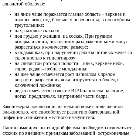
слизистой оболочке:
на лице чаще поражается глазная область – верхнее и
нижнее веко, под бровью, у переносицы, в носогубном
треугольнике;
пах, паховые складки;
под грудью у женщин, на сосках. При грудном
вскармливании, постоянном раздражении кожи могут
разрастаться в количестве, размере;
в подмышках, при нарушении работы потовых желез со
склонностью к гипергидрозу;
на слизистой ротовой полости – язык, верхнее небо,
горло, редко – небные миндалины;
на шее чаще отмечается рост папиллом в зрелом
возрасте, разрастания локализируются по бокам, в
ключичной ложбинке;
редко отмечается развитие ВПЧ-папиллом на спине,
ногах, предплечьях, внутренней части бедра.
Закономерна локализация на нежной коже с повышенной
влажностью, что способствует развитию бактериальной
инфекции, снижении местного иммунитета.
Папилломавирус нитевидной формы необходимо отличать от
схожих по внешним признакам заболеваний: остроконечные