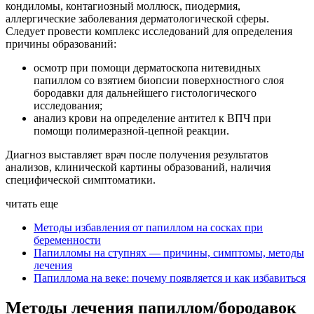
кондиломы, контагиозный моллюск, пиодермия,
аллергические заболевания дерматологической сферы.
Следует провести комплекс исследований для определения
причины образований:
осмотр при помощи дерматоскопа нитевидных
папиллом со взятием биопсии поверхностного слоя
бородавки для дальнейшего гистологического
исследования;
анализ крови на определение антител к ВПЧ при
помощи полимеразной-цепной реакции.
Диагноз выставляет врач после получения результатов
анализов, клинической картины образований, наличия
специфической симптоматики.
читать еще
Методы избавления от папиллом на сосках при
беременности
Папилломы на ступнях — причины, симптомы, методы
лечения
Папиллома на веке: почему появляется и как избавиться
Методы лечения папиллом/бородавок