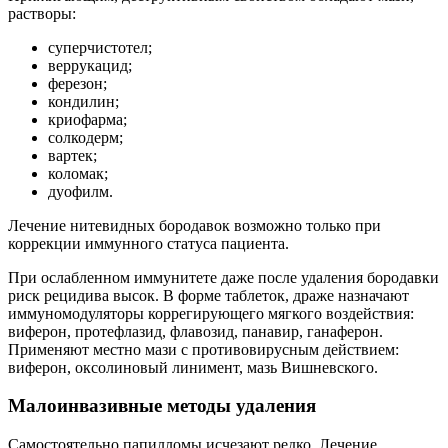
растворы:
суперчистотел;
веррукацид;
ферезон;
кондилин;
криофарма;
солкодерм;
вартек;
коломак;
дуофилм.
Лечение нитевидных бородавок возможно только при
коррекции иммунного статуса пациента.
При ослабленном иммунитете даже после удаления бородавки
риск рецидива высок. В форме таблеток, драже назначают
иммуномодуляторы коррегирующего мягкого воздействия:
виферон, протефлазид, флавозид, панавир, ганаферон.
Применяют местно мази с противовирусным действием:
виферон, оксолиновый линимент, мазь Вишневского.
Малоинвазивные методы удаления
Самостоятельно папилломы исчезают редко. Лечение