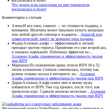
Что делать если папиллома на шее покраснела,
воспалилась и болит
Комментарии
к статьям
Алена
:
И все-таки, главное — не стоимость подарка, а
внимание. Мужчина может банально купить матрешку
или любой другой сувенир и подарить…
Дорогой или
символический: имеет ли значение цена подарка
Федор
:
Аллокин альфа — эффективный и легкий
препарат против герпеса. Применяю его уже второй раз,
и никаких нареканий. Побочных эффектов не…
Аллокин Альфа: применение и эффективность уколов
при ВПЧ
Марианна
:
По назначению врача лечила ВПЧ 18 и 52
типов аллокином. Сначала сомневалась, потому как
разные отзывы читала в интернете, но…
Аллокин
Альфа: применение и эффективность уколов при ВПЧ
Дарья
:
Аллокин-Альфа помог мне и моему мужу
избавиться от ВПЧ. Уже год прошел, после того, как
прокололи курс. Сдавали анализы несколько…
Аллокин
Альфа: применение и эффективность уколов при ВПЧ
все о вирусных заболеванях кожи
Медицинский портал VashaDerma - это ресурс о вирусных и