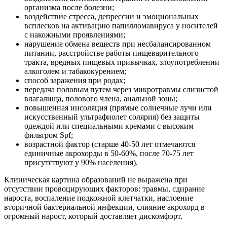
организма после болезни;
воздействие стресса, депрессии и эмоциональных
всплесков на активацию папилломавируса у носителей
с накожными проявлениями;
нарушение обмена веществ при несбалансированном
питании, расстройстве работы пищеварительного
тракта, вредных пищевых привычках, злоупотреблении
алкоголем и табакокурением;
способ заражения при родах;
передача половым путем через микротравмы слизистой
влагалища, полового члена, анальной зоны;
повышенная инсоляция (прямые солнечные лучи или
искусственный ультрафиолет солярия) без защиты
одеждой или специальными кремами с высоким
фильтром Spf;
возрастной фактор (старше 40-50 лет отмечаются
единичные акрохорды в 50-60%, после 70-75 лет
присутствуют у 90% населения).
Клиническая картина образований не выражена при
отсутствии провоцирующих факторов: травмы, сдирание
нароста, воспаление подкожной клетчатки, наслоение
вторичной бактериальной инфекции, слияние акрохорд в
огромный нарост, который доставляет дискомфорт.