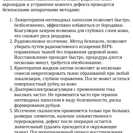
акрохордов и устранение кожного дефекта проводится
безопасными аппаратными методами:
Лазеротерапия нитевидных папиллом позволяет быстро,
безболезненно, эффективно избавиться от бородавки.
Коагуляция лазером возможна для глубоких слоев кожи,
что снижает риск рецидива.
Радиоволновое иссечение. Метод безопасен, позволяет
убирать путем радиоактивного испарения ВПЧ-
пораженных тканей без поражения здоровой кожи.
Восстановление проходит быстро, процедура длится
несколько минут, требуется обезболивание.
Криотерапия жидким азотом позволяет за несколько
сеансов некротизировать ткани образований при любой
локализации, глубине поражения. После может остаться
поверхностный рубец на коже.
Диатермоэлектрокоагуляция с применением тока
высоких частот. Не применятся часто при терапии
нитевидных папиллом в виду болезненности, риска
формирования рубцов.
Иссечение скальпелем применяется только при больших
размерах элементов, наличии злокачественного
перерождения, дефект после операции остается
значительный (удалять приходится и окружающие
ткани). Послеоперационный период восстановления