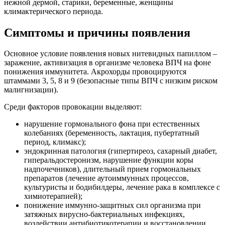
нежной дермой, старики, беременные, женщины
климактерического периода.
Симптомы и причины появления
Основное условие появления новых нитевидных папиллом –
заражение, активизация в организме человека ВПЧ на фоне
понижения иммунитета. Акрохорды провоцируются
штаммами 3, 5, 8 и 9 (безопасные типы ВПЧ с низким риском
малигнизации).
Среди факторов провокации выделяют:
нарушение гормонального фона при естественных
колебаниях (беременность, лактация, пубертатный
период, климакс);
эндокринная патология (гипертиреоз, сахарный диабет,
гиперальдостеронизм, нарушение функции коры
надпочечников), длительный прием гормональных
препаратов (лечение аутоиммунных процессов,
культуристы и бодибилдеры, лечение рака в комплексе с
химиотерапией);
понижение иммунно-защитных сил организма при
затяжных вирусно-бактериальных инфекциях,
воздействии антибиотикотерапии и восстановлении