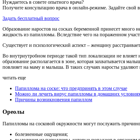
Нуждаетесь в совете опытного врача?
Получите консультацию врача в онлайн-режиме. Задайте свой в
Задать бесплатный вопрос
Образование наростов на сосках беременной принесет много не
жидкость из папилломы. Вследствие чего на пораженном участ
Существует и психологический аспект – женщину расстраивает
Во внутриутробном периоде такой тип локализации не влияет н
образование располагается в зоне, которая захватывается ма
повлияет на маму и малыша. В таких случаях наросты удаляют 
читать еще
Папиллома на соске: что предпринять в этом случае
Можно ли лечить вирус папилломы в домашних условия
Причины возникновения папиллом
Ореолы
Папилломы на сосковой окружности могут послужить причино
болезненные ощущения;
выделения из папилломы, которые попадают в организм 