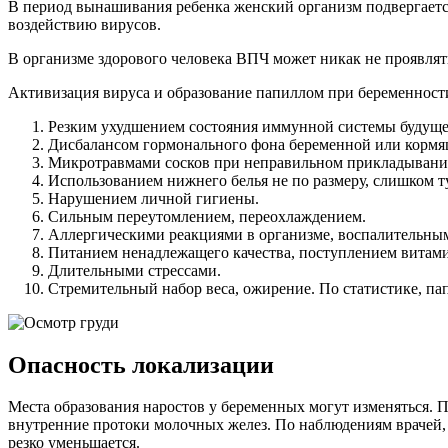
В период вынашивания ребенка женский организм подвергаетс
воздействию вирусов.
В организме здорового человека ВПЧ может никак не проявлять
Активизация вируса и образование папиллом при беременност
Резким ухудшением состояния иммунной системы будущ
Дисбалансом гормонального фона беременной или кормя
Микротравмами сосков при неправильном прикладывани
Использованием нижнего белья не по размеру, слишком ту
Нарушением личной гигиены.
Сильным переутомлением, переохлаждением.
Аллергическими реакциями в организме, воспалительны
Питанием ненадлежащего качества, поступлением витами
Длительными стрессами.
Стремительный набор веса, ожирение. По статистике, пап
Опасность локализации
Места образования наростов у беременных могут изменяться. П
внутренние протоки молочных желез. По наблюдениям врачей, 
резко уменьшается.