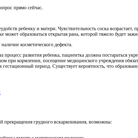
опрос прямо сейчас.
удобств ребенку и матери. Чувствительность соска возрастает,
ке может образоваться открытая рана, которой тяжело будет за
 наличие косметического дефекта.
а процесс развития ребенка, пациентка должна постараться укре
лышом при кормлении, посещение медицинского учреждения обяза
в гестационный период. Существует вероятность, что образован
х
й прекращения грудного вскармливания, возможны:
ребенка вместе с материнским молоком;