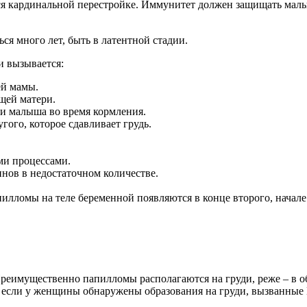
я кардинальной перестройке. Иммунитет должен защищать малыш
ся много лет, быть в латентной стадии.
и вызывается:
ей мамы.
щей матери.
и малыша во время кормления.
гого, которое сдавливает грудь.
ми процессами.
нов в недостаточном количестве.
илломы на теле беременной появляются в конце второго, начале 
реимущественно папилломы располагаются на груди, реже – в об
если у женщины обнаружены образования на груди, вызванные В