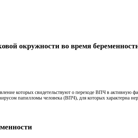
ковой окружности во время беременност
явление которых свидетельствуют о переходе ВПЧ в активную фа
вирусом папилломы человека (ВПЧ), для которых характерна нер
еменности