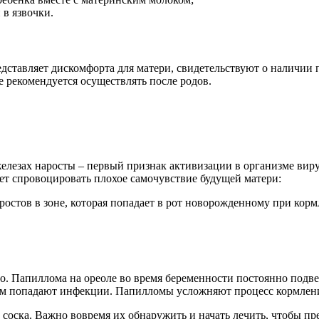
 в язвочки.
дставляет дискомфорта для матери, свидетельствуют о наличии 
ие рекомендуется осуществлять после родов.
лезах наросты – первый признак активизации в организме вирус
ет спровоцировать плохое самочувствие будущей матери:
остов в зоне, которая попадает в рот новорожденному при кормл
го. Папиллома на ореоле во время беременности постоянно под
изм попадают инфекции. Папилломы усложняют процесс кормлен
соска. Важно вовремя их обнаружить и начать лечить, чтобы пр