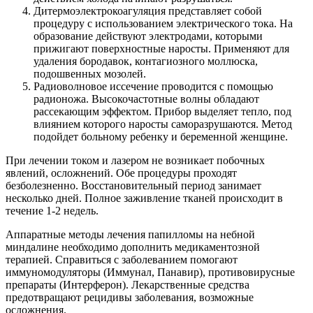
Дитермоэлектрокоагуляция представляет собой
процедуру с использованием электрического тока. На
образование действуют электродами, которыми
прижигают поверхностные наросты. Применяют для
удаления бородавок, контагиозного моллюска,
подошвенных мозолей.
Радиоволновое иссечение проводится с помощью
радионожа. Высокочастотные волны обладают
рассекающим эффектом. Прибор выделяет тепло, под
влиянием которого наросты саморазрушаются. Метод
подойдет больному ребенку и беременной женщине.
При лечении током и лазером не возникает побочных
явлений, осложнений. Обе процедуры проходят
безболезненно. Восстановительный период занимает
несколько дней. Полное заживление тканей происходит в
течение 1-2 недель.
Аппаратные методы лечения папилломы на небной
миндалине необходимо дополнить медикаментозной
терапией. Справиться с заболеванием помогают
иммуномодуляторы (Иммунал, Панавир), противовирусные
препараты (Интерферон). Лекарственные средства
предотвращают рецидивы заболевания, возможные
осложнения.