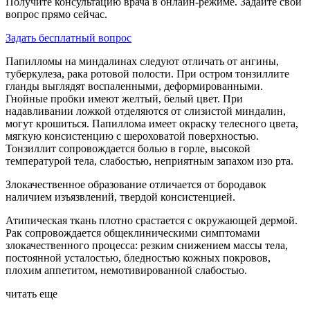
Получите консультацию врача в онлайн-режиме. Задайте свой
вопрос прямо сейчас.
Задать бесплатный вопрос
Папилломы на миндалинах следуют отличать от ангины,
туберкулеза, рака ротовой полости. При остром тонзиллите
гланды выглядят воспаленными, деформированными.
Гнойные пробки имеют желтый, белый цвет. При
надавливании ложкой отделяются от слизистой миндалин,
могут крошиться. Папиллома имеет окраску телесного цвета,
мягкую консистенцию с шероховатой поверхностью.
Тонзиллит сопровождается болью в горле, высокой
температурой тела, слабостью, неприятным запахом изо рта.
Злокачественное образование отличается от бородавок
наличием изъязвлений, твердой консистенцией.
Атипическая ткань плотно срастается с окружающей дермой.
Рак сопровождается общеклиническими симптомами
злокачественного процесса: резким снижением массы тела,
постоянной усталостью, бледностью кожных покровов,
плохим аппетитом, немотивированной слабостью.
читать еще