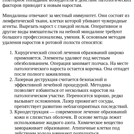
факторов приводит к новым наростам.
Миндалины отвечают за местный иммунитет. Они состоят из
лимфатической ткани, клетки которой убивают чужеродные
агенты. Вырезать нарост с гландой нельзя. Оперативное и
другие виды вмешательств на небной миндалине требуют
большого профессионализма, умения. К основным методам
удаления наростов в ротовой полости относятся:
Хирургический способ лечения образований широко
применяется. Элементы удаляют под местным
обезболиванием. Операция занимает полчаса. На месте
патологического нароста остается корочка. Она отпадет
после полного заживления.
Лазерная деструкция считается безопасной и
эффективной лечебной процедурой. Методика
позволяет избавиться от нескольких наростов на
патологическом участке. Переносится хорошо, редко
вызывает осложнения. Лазер прижигает сосуды,
препятствует развитию неблагоприятных последствий.
Криодеструкция — современное лечение образований
кожи и слизистых оболочек. В основе метода лежит
использование жидкого азота. Химическое вещество
замораживает образование. Атипичные клетки под
действием холода начинают разрушаться.