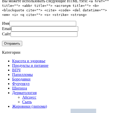
Вы можете использовать следующие
HTML
тэги:
<a href=""
title=""> <abbr title=""> <acronym title=""> <b>
<blockquote cite=""> <cite> <code> <del datetime="">
<em> <i> <q cite=""> <s> <strike> <strong>
Имя
Email
Сайт
Категории
Красота и здоровье
Продукты и питание
ВПЧ
Папилломы
Бородавки
Фурункул
Шипица
Дерматология
Абсцесс
Сыпь
Жировики (липома)