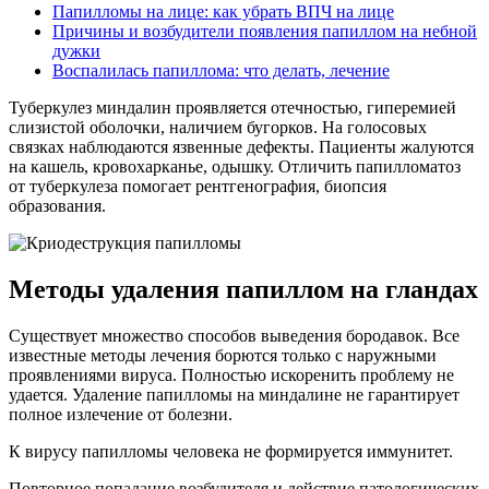
Папилломы на лице: как убрать ВПЧ на лице
Причины и возбудители появления папиллом на небной
дужки
Воспалилась папиллома: что делать, лечение
Туберкулез миндалин проявляется отечностью, гиперемией
слизистой оболочки, наличием бугорков. На голосовых
связках наблюдаются язвенные дефекты. Пациенты жалуются
на кашель, кровохарканье, одышку. Отличить папилломатоз
от туберкулеза помогает рентгенография, биопсия
образования.
Методы удаления папиллом на гландах
Существует множество способов выведения бородавок. Все
известные методы лечения борются только с наружными
проявлениями вируса. Полностью искоренить проблему не
удается. Удаление папилломы на миндалине не гарантирует
полное излечение от болезни.
К вирусу папилломы человека не формируется иммунитет.
Повторное попадание возбудителя и действие патологических