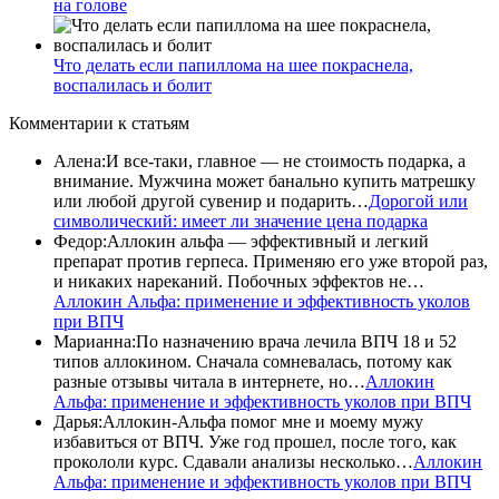
на голове
Что делать если папиллома на шее покраснела,
воспалилась и болит
Комментарии
к статьям
Алена
:
И все-таки, главное — не стоимость подарка, а
внимание. Мужчина может банально купить матрешку
или любой другой сувенир и подарить…
Дорогой или
символический: имеет ли значение цена подарка
Федор
:
Аллокин альфа — эффективный и легкий
препарат против герпеса. Применяю его уже второй раз,
и никаких нареканий. Побочных эффектов не…
Аллокин Альфа: применение и эффективность уколов
при ВПЧ
Марианна
:
По назначению врача лечила ВПЧ 18 и 52
типов аллокином. Сначала сомневалась, потому как
разные отзывы читала в интернете, но…
Аллокин
Альфа: применение и эффективность уколов при ВПЧ
Дарья
:
Аллокин-Альфа помог мне и моему мужу
избавиться от ВПЧ. Уже год прошел, после того, как
прокололи курс. Сдавали анализы несколько…
Аллокин
Альфа: применение и эффективность уколов при ВПЧ