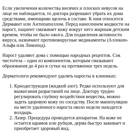
Если увеличения количества висячих и плоских невусов на
лице не наблюдается, то доктора разрешают убрать их дома
средствами, имеющими щелочь в составе. К ним относится
Дермавит или Антипапиллом. Перед нанесением жидкости на
нарост, пациент смазывает кожу вокруг него жирным детским
кремом, чтобы не было ожога. Для подавления активности
вируса, назначают противовирусные медикаменты (Аллокин-
Альфа или Ликопид).
Нарост удаляют дома с помощью народных рецептов. Сок
чистотела – один из компонентов, которым смазывают
образования до 4 раз в сутки на протяжении трех недель.
Дерматологи рекомендуют удалять наросты в клиниках:
Криодеструкция (жидкий азот). Редко используют для
выжигания разрастаний на лице. Доктору трудно
регулировать глубину воздействия вещества, можно
задеть здоровую кожу по соседству. После манипуляции
на месте удаленного нароста около недели находится
волдырь.
Лазер. Процедура проводится аппаратом. На коже не
остается шрамов или рубцов, дерма быстро заживает и
приобретает здоровый вид.