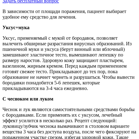
Задать бесплатный вопрос
В зависимости от площади поражения, пациент выбирает
удобное ему средство для лечения.
Уксус+мука
Уксус, применяемый с мукой от бородавок, позволяет
вылечить обширные разрастания вирусных образований. Из
пшеничной муки и уксуса (берут винный или яблочный)
замешивают эластичное тесто, вымешивают лепешку по
размеру наростов. Здоровую кожу защищают пластырем,
вазелином, жирным кремом. Перед каждым применением
готовят свежее тесто. Прикладывают до тех пор, пока
образование не начнет чернеть и разрушаться. Чтобы вывести
бородавки понадобится 5-6 лепешек, которые
прикладываются на 3-4 часа ежедневно.
С чесноком или луком
Чеснок и лук являются самостоятельными средствами борьбы
с бородавками. Если применять их с уксусом, лечебный
эффект усилится в несколько раз. Рецепт следующий:
луковицу/зубчик чеснока вымачивают в столовом варианте
вещества 3 часа без доступа воздуха, после чего фиксируют на
пораженном участке срезом, избегая здоровой кожи. Такие