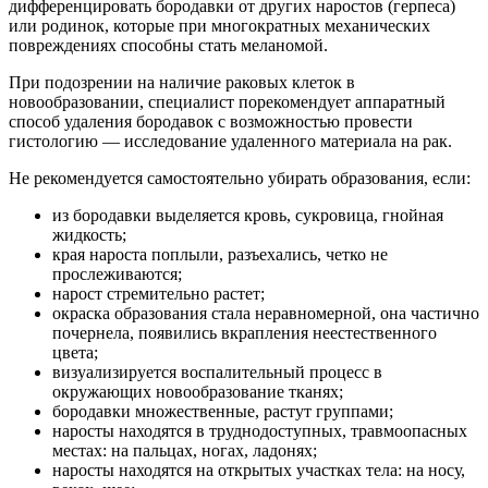
дифференцировать бородавки от других наростов (герпеса)
или родинок, которые при многократных механических
повреждениях способны стать меланомой.
При подозрении на наличие раковых клеток в
новообразовании, специалист порекомендует аппаратный
способ удаления бородавок с возможностью провести
гистологию — исследование удаленного материала на рак.
Не рекомендуется самостоятельно убирать образования, если:
из бородавки выделяется кровь, сукровица, гнойная
жидкость;
края нароста поплыли, разъехались, четко не
прослеживаются;
нарост стремительно растет;
окраска образования стала неравномерной, она частично
почернела, появились вкрапления неестественного
цвета;
визуализируется воспалительный процесс в
окружающих новообразование тканях;
бородавки множественные, растут группами;
наросты находятся в труднодоступных, травмоопасных
местах: на пальцах, ногах, ладонях;
наросты находятся на открытых участках тела: на носу,