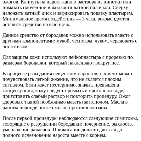
ожогов. Капнуть на нарост каплю раствора из пипетки или
помазать смоченной в жидкости ватной палочкой. Сверху
наложить ватный диск и зафиксировать повязку пластырем.
Минимальное время воздействия — 3 часа, рекомендуется
оставить средство на всю ночь.
Данное средство от бородавок можно использовать вместе с
другими компонентами: мукой, чесноком, луком, чередовать с
чистотелом.
Для защиты кожи используют лейкопластырь с прорезью по
размерам бородавки, который наклеивают вокруг нее.
В процессе разъедания веществом наростов, пациент может
почувствовать легкой жжение, что не является плохим
сигналом. Если жжет нестерпимо, значит, превышена
концентрация, кожу следует промыть в проточной воде,
приготовить слабый раствор и повторить процедуру. Ожог
здоровых тканей необходимо мазать пантенолом. Масла в
раннем периоде после ожогов противопоказаны.
После первой процедуры наблюдаются следующие симптомы,
говорящие о разрушении бородавки: почернение, рыхлость,
уменьшение размеров. Прижигание должно длиться до
полного исчезновения нароста вместе с корнем.