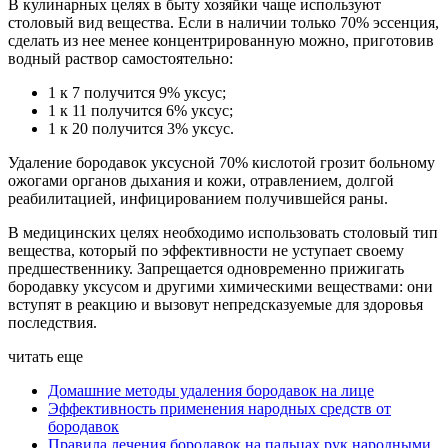
В кулинарных целях в быту хозяйки чаще используют
столовый вид вещества. Если в наличии только 70% эссенция,
сделать из нее менее концентрированную можно, приготовив
водный раствор самостоятельно:
1 к 7 получится 9% уксус;
1 к 11 получится 6% уксус;
1 к 20 получится 3% уксус.
Удаление бородавок уксусной 70% кислотой грозит больному
ожогами органов дыхания и кожи, отравлением, долгой
реабилитацией, инфицированием получившейся раны.
В медицинских целях необходимо использовать столовый тип
вещества, который по эффективности не уступает своему
предшественнику. Запрещается одновременно прижигать
бородавку уксусом и другими химическими веществами: они
вступят в реакцию и вызовут непредсказуемые для здоровья
последствия.
читать еще
Домашние методы удаления бородавок на лице
Эффективность применения народных средств от
бородавок
Правила лечения бородавок на пальцах рук народными