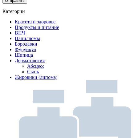
Категории
Красота и здоровье
Продукты и питание
ВПЧ
Папилломы
Бородавки
Фурункул
Шипица
Дерматология
Абсцесс
Сыпь
Жировики (липома)