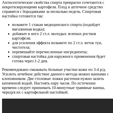
Антисептические свойства спирта прекрасно сочетаются с
некротизирующими картофеля. Плод и аптечное средство
справятся с бородавками за несколько недель. Спиртовая
настойка готовится так:
возьмите 1 стакан медицинского спирта (подойдет
магазинная водка);
добавьте в него 2 ст.л. молодых зеленых ростков
картофеля;
для усиления эффекта возьмите по 2 ст.л. веток туи,
чистотела;
перемешайте перечисленные ингредиенты;
спиртовая настойка для наружного применения будет
готова через 1-2 дня.
Рекомендовано смазывать больные участки кожи по 3-4 р/д.
Усилить лечебное действие данного метода можно ваннами с
клоповником. Две столовые ложки растения нужно залить
кипяченой водой. Настоять пару часов. По истечении
времени следует принимать 10-минутные травяные ванны,
чередуя их с картофельной настойкой.