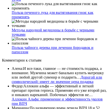
Польза печеного лука для вытягивания гноя: как
применять
Методы народной медицины в борьбе с черными
точками
Польза чайного дерева при лечении бородавок и
папиллом
Комментарии
к статьям
Алена
:
И все-таки, главное — не стоимость подарка, а
внимание. Мужчина может банально купить матрешку
или любой другой сувенир и подарить…
Дорогой или
символический: имеет ли значение цена подарка
Федор
:
Аллокин альфа — эффективный и легкий
препарат против герпеса. Применяю его уже второй раз,
и никаких нареканий. Побочных эффектов не…
Аллокин Альфа: применение и эффективность уколов
при ВПЧ
Марианна
:
По назначению врача лечила ВПЧ 18 и 52