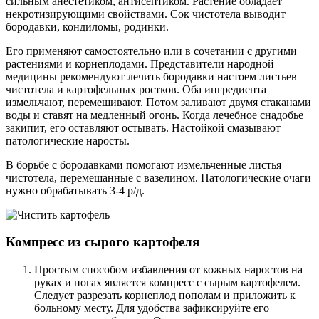
сильным анестетиком, антисептиком. Растение обладает
некротизирующими свойствами. Сок чистотела выводит
бородавки, кондиломы, родинки.
Его применяют самостоятельно или в сочетании с другими
растениями и корнеплодами. Представители народной
медицины рекомендуют лечить бородавки настоем листьев
чистотела и картофельных ростков. Оба ингредиента
измельчают, перемешивают. Потом заливают двумя стаканами
воды и ставят на медленный огонь. Когда лечебное снадобье
закипит, его оставляют остывать. Настойкой смазывают
патологические наросты.
В борьбе с бородавками помогают измельченные листья
чистотела, перемешанные с вазелином. Патологические очаги
нужно обрабатывать 3-4 р/д.
Компресс из сырого картофеля
Простым способом избавления от кожных наростов на
руках и ногах является компресс с сырым картофелем.
Следует разрезать корнеплод пополам и приложить к
больному месту. Для удобства зафиксируйте его