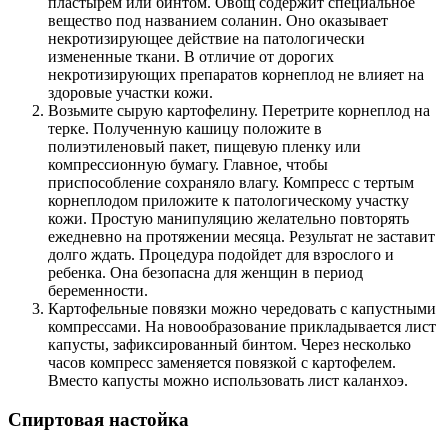
пластырем или бинтом. Овощ содержит специальное
вещество под названием соланин. Оно оказывает
некротизирующее действие на патологически
измененные ткани. В отличие от дорогих
некротизирующих препаратов корнеплод не влияет на
здоровые участки кожи.
Возьмите сырую картофелину. Перетрите корнеплод на
терке. Полученную кашицу положите в
полиэтиленовый пакет, пищевую пленку или
компрессионную бумагу. Главное, чтобы
приспособление сохраняло влагу. Компресс с тертым
корнеплодом приложите к патологическому участку
кожи. Простую манипуляцию желательно повторять
ежедневно на протяжении месяца. Результат не заставит
долго ждать. Процедура подойдет для взрослого и
ребенка. Она безопасна для женщин в период
беременности.
Картофельные повязки можно чередовать с капустными
компрессами. На новообразование прикладывается лист
капусты, зафиксированный бинтом. Через несколько
часов компресс заменяется повязкой с картофелем.
Вместо капусты можно использовать лист каланхоэ.
Спиртовая настойка