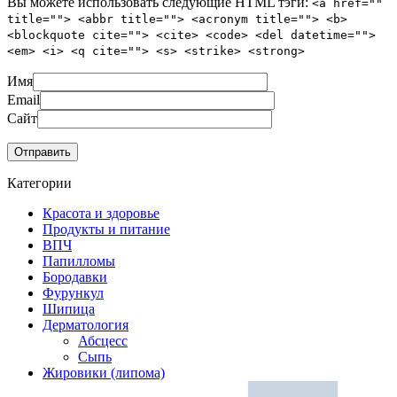
Вы можете использовать следующие
HTML
тэги:
<a href=""
title=""> <abbr title=""> <acronym title=""> <b>
<blockquote cite=""> <cite> <code> <del datetime="">
<em> <i> <q cite=""> <s> <strike> <strong>
Имя
Email
Сайт
Категории
Красота и здоровье
Продукты и питание
ВПЧ
Папилломы
Бородавки
Фурункул
Шипица
Дерматология
Абсцесс
Сыпь
Жировики (липома)