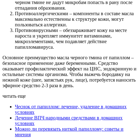
черном тмине не дадут микробам попасть в рану после
отпадания образования.
Противоаллергическими – компоненты в составе масла
максимально естественны к структуре кожи, могут
пользоваться аллергики.
Противовирусными – обеззараживает кожу на месте
нароста и укрепляет иммунитет витаминами,
микроэлементами, чем подавляет действие
папилломавируса.
Основное преимущество масла черного тмина от папиллом –
безопасное применение даже беременными. Средство
оказывает профилактический эффект на ЦНС, эндокринную и
остальные системы организма. Чтобы выжечь бородавку на
нежной коже (шее, запястьях рук, лице), потребуется наносить
эфирное средство 2-3 раза в день.
читать еще
Чеснок от папиллом: лечение, удаление в домашних
условиях
Лечение ВПЧ народными средствами в домашних
условиях
Можно ли перевязать ниткой папиллому: советы и
мнения