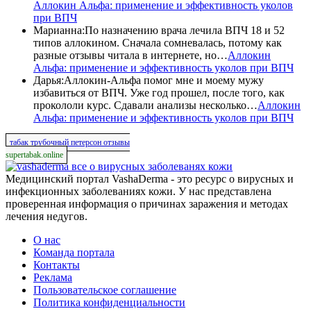
Аллокин Альфа: применение и эффективность уколов
при ВПЧ
Марианна
:
По назначению врача лечила ВПЧ 18 и 52
типов аллокином. Сначала сомневалась, потому как
разные отзывы читала в интернете, но…
Аллокин
Альфа: применение и эффективность уколов при ВПЧ
Дарья
:
Аллокин-Альфа помог мне и моему мужу
избавиться от ВПЧ. Уже год прошел, после того, как
прокололи курс. Сдавали анализы несколько…
Аллокин
Альфа: применение и эффективность уколов при ВПЧ
табак трубочный петерсон отзывы
supertabak.online
все о вирусных заболеванях кожи
Медицинский портал VashaDerma - это ресурс о вирусных и
инфекционных заболеваниях кожи. У нас представлена
проверенная информация о причинах заражения и методах
лечения недугов.
О нас
Команда портала
Контакты
Реклама
Пользовательское соглашение
Политика конфиденциальности