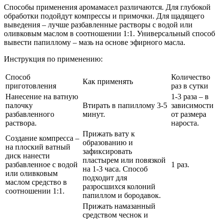
Способы применения аромамасел различаются. Для глубокой
обработки подойдут компрессы и примочки. Для щадящего
выведения – лучше разбавленные растворы с водой или
оливковым маслом в соотношении 1:1. Универсальный способ
вывести папиллому – мазь на основе эфирного масла.
Инструкция по применению:
Способ
Количество
Как применять
приготовления
раз в сутки
Нанесение на ватную
1-3 раза – в
палочку
Втирать в папиллому 3-5
зависимости
разбавленного
минут.
от размера
раствора.
нароста.
Прижать вату к
Создание компресса –
образованию и
на плоский ватный
зафиксировать
диск нанести
пластырем или повязкой
разбавленное с водой
1 раз.
на 1-3 часа. Способ
или оливковым
подходит для
маслом средство в
разросшихся колоний
соотношении 1:1.
папиллом и бородавок.
Прижать намазанный
средством чеснок и