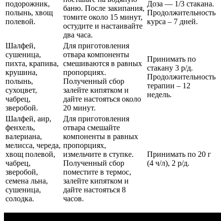
подорожник,
Доза — 1/3 стакана.
баню. После закипания,
полынь, хвощ
Продолжительность
томите около 15 минут,
полевой.
курса – 7 дней.
остудите и настаивайте
два часа.
Шалфей,
Для приготовления
сушеница,
отвара компоненты
Принимать по
пихта, крапива,
смешиваются в равных
стакану 3 р/д.
крушина,
пропорциях.
Продолжительность
полынь,
Полученный сбор
терапии – 12
сухоцвет,
залейте кипятком и
недель.
чабрец,
дайте настояться около
зверобой.
20 минут.
Шалфей, аир,
Для приготовления
фенхель,
отвара смешайте
валериана,
компоненты в равных
мелисса, череда,
пропорциях,
хвощ полевой,
измельчите в ступке.
Принимать по 20 г
чабрец,
Полученный сбор
(4 ч/л), 2 р/д.
зверобой,
поместите в термос,
семена льна,
залейте кипятком и
сушеница,
дайте настояться 8
солодка.
часов.