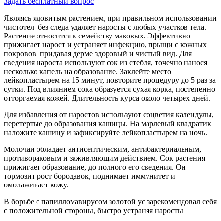
Задать бесплатный вопрос
Являясь ядовитым растением, при правильном использовании
чистотел без следа удаляет наросты с любых участков тела.
Растение относится к семейству маковых. Эффективно
прижигает нарост и устраняет инфекцию, прыщи с кожных
покровов, придавая дерме здоровый и чистый вид. Для
сведения нароста используют сок из стебля, точечно нанося
несколько капель на образование. Заклейте место
лейкопластырем на 15 минут, повторите процедуру до 5 раз за
сутки. Под влиянием сока образуется сухая корка, постепенно
отторгаемая кожей. Длительность курса около четырех дней.
Для избавления от наростов используют соцветия календулы,
перетертые до образования кашицы. На марлевый квадратик
наложите кашицу и зафиксируйте лейкопластырем на ночь.
Молочай обладает антисептическим, антибактериальным,
противораковым и заживляющим действием. Сок растения
прижигает образование, до полного его сведения. Он
тормозит рост бородавок, поднимает иммунитет и
омолаживает кожу.
В борьбе с папилломавирусом золотой ус зарекомендовал себя
с положительной стороны, быстро устраняя наросты.