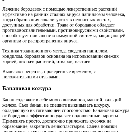
Лечение бородавок с помощью лекарственных растений
эффективно на ранних стадиях вируса папилломы человека,
когда образования локализуются в неопасных местах,
доступных для обработки. Трава от бородавок обладает
противовоспалительными, противовирусными свойствами,
способствует повышению иммунной системы, защищающей
организм от распространения вируса.
Техника традиционного метода сведения папиллом,
кондилом, бородавок основана на использовании свежих
корней, листьев растений, отваров, настоев.
Выделяют рецепты, проверенные временем, с
положительными отзывами.
Банановая кожура
Банан содержит в себе много витаминов, магний, кальций,
железо. Съев банан, не спешите выкидывать шкурку,
обладающую вытягивающей способностью. Банановая кожура
от бородавок эффективно удаляет подошвенные наросты.
Применять просто, достаточно приложить кусочек на
образование, закрепить лейкопластырем. Смена повязки
происходит дважды в день, до полного удаления нароста.