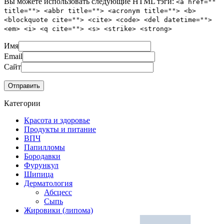
Вы можете использовать следующие
HTML
тэги:
<a href=""
title=""> <abbr title=""> <acronym title=""> <b>
<blockquote cite=""> <cite> <code> <del datetime="">
<em> <i> <q cite=""> <s> <strike> <strong>
Имя
Email
Сайт
Категории
Красота и здоровье
Продукты и питание
ВПЧ
Папилломы
Бородавки
Фурункул
Шипица
Дерматология
Абсцесс
Сыпь
Жировики (липома)