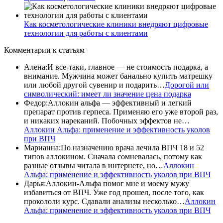
Как косметологические клиники внедряют цифровые
технологии для работы с клиентами
Комментарии
к статьям
Алена
:
И все-таки, главное — не стоимость подарка, а
внимание. Мужчина может банально купить матрешку
или любой другой сувенир и подарить…
Дорогой или
символический: имеет ли значение цена подарка
Федор
:
Аллокин альфа — эффективный и легкий
препарат против герпеса. Применяю его уже второй раз,
и никаких нареканий. Побочных эффектов не…
Аллокин Альфа: применение и эффективность уколов
при ВПЧ
Марианна
:
По назначению врача лечила ВПЧ 18 и 52
типов аллокином. Сначала сомневалась, потому как
разные отзывы читала в интернете, но…
Аллокин
Альфа: применение и эффективность уколов при ВПЧ
Дарья
:
Аллокин-Альфа помог мне и моему мужу
избавиться от ВПЧ. Уже год прошел, после того, как
прокололи курс. Сдавали анализы несколько…
Аллокин
Альфа: применение и эффективность уколов при ВПЧ