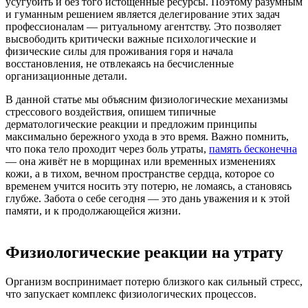
усугубить и без того истощённые ресурсы. Поэтому разумным
и гуманным решением является делегирование этих задач
профессионалам — ритуальному агентству. Это позволяет
высвободить критически важные психологические и
физические силы для проживания горя и начала
восстановления, не отвлекаясь на бесчисленные
организационные детали.
В данной статье мы объясним физиологические механизмы
стрессового воздействия, опишем типичные
дерматологические реакции и предложим принципы
максимально бережного ухода в это время. Важно помнить,
что пока тело проходит через боль утраты,
память бесконечна
— она живёт не в морщинах или временных изменениях
кожи, а в тихом, вечном пространстве сердца, которое со
временем учится носить эту потерю, не ломаясь, а становясь
глубже. Забота о себе сегодня — это дань уважения и к этой
памяти, и к продолжающейся жизни.
Физиологические реакции на утрату
Организм воспринимает потерю близкого как сильный стресс,
что запускает комплекс физиологических процессов.