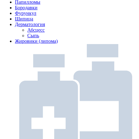
Папилломы
Бородавки
Фурункул
Шипица
Дерматология
Абсцесс
Сыпь
Жировики (липома)