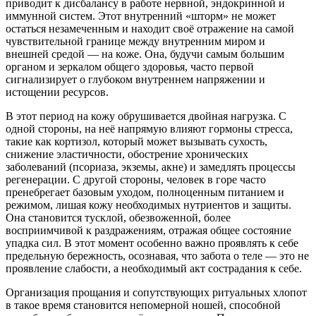
приводит к дисбалансу в работе нервной, эндокринной и
иммунной систем. Этот внутренний «шторм» не может
остаться незамеченным и находит своё отражение на самой
чувствительной границе между внутренним миром и
внешней средой — на коже. Она, будучи самым большим
органом и зеркалом общего здоровья, часто первой
сигнализирует о глубоком внутреннем напряжении и
истощении ресурсов.
В этот период на кожу обрушивается двойная нагрузка. С
одной стороны, на неё напрямую влияют гормоны стресса,
такие как кортизол, который может вызывать сухость,
снижение эластичности, обострение хронических
заболеваний (псориаза, экземы, акне) и замедлять процессы
регенерации. С другой стороны, человек в горе часто
пренебрегает базовым уходом, полноценным питанием и
режимом, лишая кожу необходимых нутриентов и защиты.
Она становится тусклой, обезвоженной, более
восприимчивой к раздражениям, отражая общее состояние
упадка сил. В этот момент особенно важно проявлять к себе
предельную бережность, осознавая, что забота о теле — это не
проявление слабости, а необходимый акт сострадания к себе.
Организация прощания и сопутствующих ритуальных хлопот
в такое время становится непомерной ношей, способной