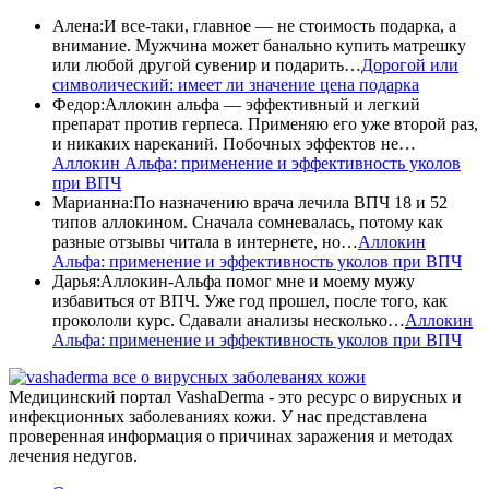
Алена
:
И все-таки, главное — не стоимость подарка, а
внимание. Мужчина может банально купить матрешку
или любой другой сувенир и подарить…
Дорогой или
символический: имеет ли значение цена подарка
Федор
:
Аллокин альфа — эффективный и легкий
препарат против герпеса. Применяю его уже второй раз,
и никаких нареканий. Побочных эффектов не…
Аллокин Альфа: применение и эффективность уколов
при ВПЧ
Марианна
:
По назначению врача лечила ВПЧ 18 и 52
типов аллокином. Сначала сомневалась, потому как
разные отзывы читала в интернете, но…
Аллокин
Альфа: применение и эффективность уколов при ВПЧ
Дарья
:
Аллокин-Альфа помог мне и моему мужу
избавиться от ВПЧ. Уже год прошел, после того, как
прокололи курс. Сдавали анализы несколько…
Аллокин
Альфа: применение и эффективность уколов при ВПЧ
все о вирусных заболеванях кожи
Медицинский портал VashaDerma - это ресурс о вирусных и
инфекционных заболеваниях кожи. У нас представлена
проверенная информация о причинах заражения и методах
лечения недугов.