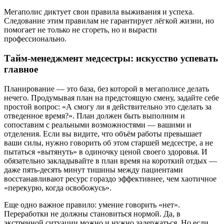
Мегаполис диктует свои правила выживания и успеха.
Следование этим правилам не гарантирует лёгкой жизни, но
помогает не только не сгореть, но и вырасти
профессионально.
Тайм-менеджмент медсестры: искусство успевать
главное
Планирование — это база, без которой в мегаполисе делать
нечего. Продумывая план на предстоящую смену, задайте себе
простой вопрос: «А смогу ли я действительно это сделать за
отведенное время?». План должен быть выполним и
сопоставим с реальными возможностями — вашими и
отделения. Если вы видите, что объём работы превышает
ваши силы, нужно говорить об этом старшей медсестре, а не
пытаться «вытянуть» в одиночку ценой своего здоровья. И
обязательно закладывайте в план время на короткий отдых —
даже пять-десять минут тишины между пациентами
восстанавливают ресурс гораздо эффективнее, чем хаотичное
«перекурю, когда освобожусь».
Еще одно важное правило: умение говорить «нет».
Переработки не должны становиться нормой. Да, в
экстренной ситуации можно и нужно задержаться. Но если