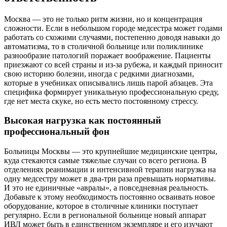
Москва — это не только ритм жизни, но и концентрация
сложности. Если в небольшом городе медсестра может годами
работать со схожими случаями, постепенно доводя навыки до
автоматизма, то в столичной больнице или поликлинике
разнообразие патологий поражает воображение. Пациенты
приезжают со всей страны и из-за рубежа, и каждый приносит
свою историю болезни, иногда с редкими диагнозами,
которые в учебниках описывались лишь парой абзацев. Эта
специфика формирует уникальную профессиональную среду,
где нет места скуке, но есть место постоянному стрессу.
Высокая нагрузка как постоянный
профессиональный фон
Больницы Москвы — это крупнейшие медицинские центры,
куда стекаются самые тяжелые случаи со всего региона. В
отделениях реанимации и интенсивной терапии нагрузка на
одну медсестру может в два-три раза превышать нормативы.
И это не единичные «авралы», а повседневная реальность.
Добавьте к этому необходимость постоянно осваивать новое
оборудование, которое в столичные клиники поступает
регулярно. Если в региональной больнице новый аппарат
ИВЛ может быть в единственном экземпляре и его изучают