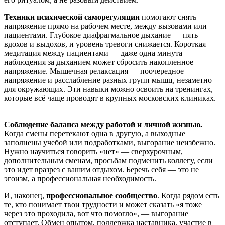
Техники психической саморегуляции
помогают снять
напряжение прямо на рабочем месте, между вызовами или
пациентами. Глубокое диафрагмальное дыхание — пять
вдохов и выдохов, и уровень тревоги снижается. Короткая
медитация между пациентами — даже одна минута
наблюдения за дыханием может сбросить накопленное
напряжение. Мышечная релаксация — поочередное
напряжение и расслабление разных групп мышц, незаметно
для окружающих. Эти навыки можно освоить на тренингах,
которые всё чаще проводят в крупных московских клиниках.
Соблюдение баланса между работой и личной жизнью.
Когда смены перетекают одна в другую, а выходные
заполнены учебой или подработками, выгорание неизбежно.
Нужно научиться говорить «нет» — сверхурочным,
дополнительным сменам, просьбам подменить коллегу, если
это идет вразрез с вашим отдыхом. Беречь себя — это не
эгоизм, а профессиональная необходимость.
И, наконец,
профессиональное сообщество
. Когда рядом есть
те, кто понимает твои трудности и может сказать «я тоже
через это проходила, вот что помогло», — выгорание
отступает. Обмен опытом, поддержка наставника, участие в