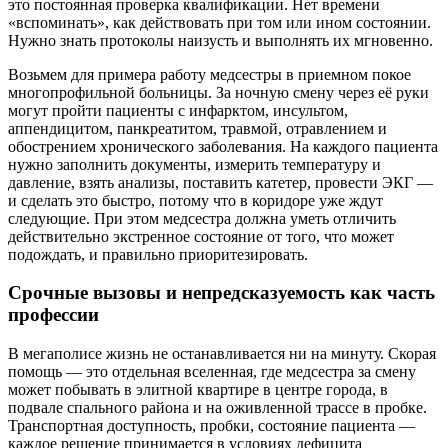
это постоянная проверка квалификации. Нет времени
«вспоминать», как действовать при том или ином состоянии.
Нужно знать протоколы наизусть и выполнять их мгновенно.
Возьмем для примера работу медсестры в приемном покое
многопрофильной больницы. За ночную смену через её руки
могут пройти пациенты с инфарктом, инсультом,
аппендицитом, панкреатитом, травмой, отравлением и
обострением хронического заболевания. На каждого пациента
нужно заполнить документы, измерить температуру и
давление, взять анализы, поставить катетер, провести ЭКГ —
и сделать это быстро, потому что в коридоре уже ждут
следующие. При этом медсестра должна уметь отличить
действительно экстренное состояние от того, что может
подождать, и правильно приоритезировать.
Срочные вызовы и непредсказуемость как часть
профессии
В мегаполисе жизнь не останавливается ни на минуту. Скорая
помощь — это отдельная вселенная, где медсестра за смену
может побывать в элитной квартире в центре города, в
подвале спального района и на оживленной трассе в пробке.
Транспортная доступность, пробки, состояние пациента —
каждое решение принимается в условиях дефицита