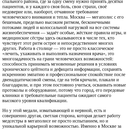
спального района, где за одну смену нужно принять десятки
пациентов, и у каждого своя боль, свои страхи, своё
недоверие или, наоборот, отчаянное требование
человеческого внимания и тепла. Москва — мегаполис с его
бешеным, предельно высоким ритмом, бесконечными
потоками людей и колоссальной нагрузкой на все системы
жизнеобеспечения — задаёт особые, жёсткие правила игры, и
медицинские сёстры здесь оказываются в числе тех, кто
чувствует этот ритм острее и непосредственнее многих
других. Работа в столице — это не просто классическое
«лечить, ухаживать и выполнять назначения врача», это
многозадачность на грани человеческих возможностей:
способность принимать мгновенные решения в условиях
хронического цейтнота и дефицита информации, сохранять
искреннюю эмпатию и профессиональное спокойствие после
двенадцатичасовой смены, где на тебя кричали, плакали и
благодарили, и при этом постоянно учиться, осваивать новые
протоколы и оборудование, потому что город, его передовые
клиники и требовательные пациенты ожидают самого
высокого уровня квалификации.
Но у этой медали, изматывающей и нервной, есть и
совершенно другая, светлая сторона, которая делает работу
медсестры в мегаполисе не просто испытанием, но и
уникальной карьерной возможностью. Именно в Москве за