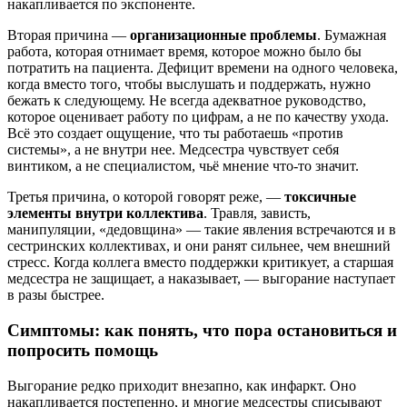
накапливается по экспоненте.
Вторая причина —
организационные проблемы
. Бумажная
работа, которая отнимает время, которое можно было бы
потратить на пациента. Дефицит времени на одного человека,
когда вместо того, чтобы выслушать и поддержать, нужно
бежать к следующему. Не всегда адекватное руководство,
которое оценивает работу по цифрам, а не по качеству ухода.
Всё это создает ощущение, что ты работаешь «против
системы», а не внутри нее. Медсестра чувствует себя
винтиком, а не специалистом, чьё мнение что-то значит.
Третья причина, о которой говорят реже, —
токсичные
элементы внутри коллектива
. Травля, зависть,
манипуляции, «дедовщина» — такие явления встречаются и в
сестринских коллективах, и они ранят сильнее, чем внешний
стресс. Когда коллега вместо поддержки критикует, а старшая
медсестра не защищает, а наказывает, — выгорание наступает
в разы быстрее.
Симптомы: как понять, что пора остановиться и
попросить помощь
Выгорание редко приходит внезапно, как инфаркт. Оно
накапливается постепенно, и многие медсестры списывают