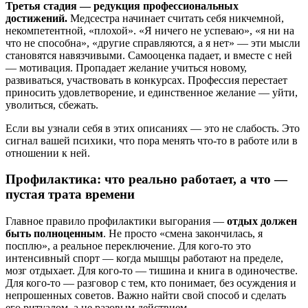
Третья стадия — редукция профессиональных
достижений.
Медсестра начинает считать себя никчемной,
некомпетентной, «плохой». «Я ничего не успеваю», «я ни на
что не способна», «другие справляются, а я нет» — эти мысли
становятся навязчивыми. Самооценка падает, и вместе с ней
— мотивация. Пропадает желание учиться новому,
развиваться, участвовать в конкурсах. Профессия перестает
приносить удовлетворение, и единственное желание — уйти,
уволиться, сбежать.
Если вы узнали себя в этих описаниях — это не слабость. Это
сигнал вашей психики, что пора менять что-то в работе или в
отношении к ней.
Профилактика: что реально работает, а что —
пустая трата времени
Главное правило профилактики выгорания —
отдых должен
быть полноценным
. Не просто «смена закончилась, я
посплю», а реальное переключение. Для кого-то это
интенсивный спорт — когда мышцы работают на пределе,
мозг отдыхает. Для кого-то — тишина и книга в одиночестве.
Для кого-то — разговор с тем, кто понимает, без осуждения и
непрошенных советов. Важно найти свой способ и сделать
его ритуалом, а не разовым действием.