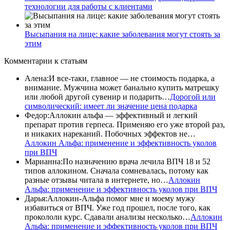
технологии для работы с клиентами
Высыпания на лице: какие заболевания могут стоять за
этим
Комментарии
к статьям
Алена
:
И все-таки, главное — не стоимость подарка, а
внимание. Мужчина может банально купить матрешку
или любой другой сувенир и подарить…
Дорогой или
символический: имеет ли значение цена подарка
Федор
:
Аллокин альфа — эффективный и легкий
препарат против герпеса. Применяю его уже второй раз,
и никаких нареканий. Побочных эффектов не…
Аллокин Альфа: применение и эффективность уколов
при ВПЧ
Марианна
:
По назначению врача лечила ВПЧ 18 и 52
типов аллокином. Сначала сомневалась, потому как
разные отзывы читала в интернете, но…
Аллокин
Альфа: применение и эффективность уколов при ВПЧ
Дарья
:
Аллокин-Альфа помог мне и моему мужу
избавиться от ВПЧ. Уже год прошел, после того, как
прокололи курс. Сдавали анализы несколько…
Аллокин
Альфа: применение и эффективность уколов при ВПЧ