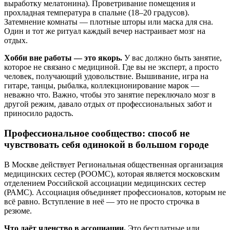
выработку мелатонина). Проветривание помещения и
прохладная температура в спальне (18–20 градусов).
Затемнение комнаты — плотные шторы или маска для сна.
Один и тот же ритуал каждый вечер настраивает мозг на
отдых.
Хобби вне работы — это якорь.
У вас должно быть занятие,
которое не связано с медициной. Где вы не эксперт, а просто
человек, получающий удовольствие. Вышивание, игра на
гитаре, танцы, рыбалка, коллекционирование марок —
неважно что. Важно, чтобы это занятие переключало мозг в
другой режим, давало отдых от профессиональных забот и
приносило радость.
Профессиональное сообщество: способ не
чувствовать себя одинокой в большом городе
В Москве действует Региональная общественная организация
медицинских сестер (РООМС), которая является московским
отделением Российской ассоциации медицинских сестер
(РАМС). Ассоциация объединяет профессионалов, которым не
всё равно. Вступление в неё — это не просто строчка в
резюме.
Что даёт членство в ассоциации.
Это бесплатные или