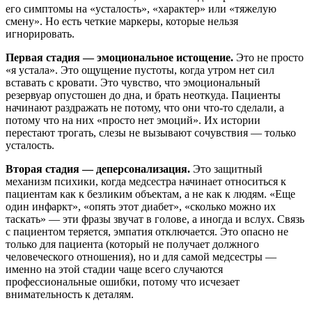
его симптомы на «усталость», «характер» или «тяжелую
смену». Но есть четкие маркеры, которые нельзя
игнорировать.
Первая стадия — эмоциональное истощение.
Это не просто
«я устала». Это ощущение пустоты, когда утром нет сил
вставать с кровати. Это чувство, что эмоциональный
резервуар опустошен до дна, и брать неоткуда. Пациенты
начинают раздражать не потому, что они что-то сделали, а
потому что на них «просто нет эмоций». Их истории
перестают трогать, слезы не вызывают сочувствия — только
усталость.
Вторая стадия — деперсонализация.
Это защитный
механизм психики, когда медсестра начинает относиться к
пациентам как к безликим объектам, а не как к людям. «Еще
один инфаркт», «опять этот диабет», «сколько можно их
таскать» — эти фразы звучат в голове, а иногда и вслух. Связь
с пациентом теряется, эмпатия отключается. Это опасно не
только для пациента (который не получает должного
человеческого отношения), но и для самой медсестры —
именно на этой стадии чаще всего случаются
профессиональные ошибки, потому что исчезает
внимательность к деталям.