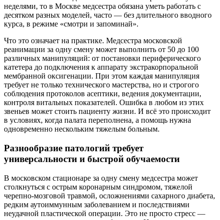
неделями, то в Москве медсестра обязана уметь работать с
десятком разных моделей, часто — без длительного вводного
курса, в режиме «смотри и запоминай».
Что это означает на практике. Медсестра московской
реанимации за одну смену может выполнить от 50 до 100
различных манипуляций: от постановки периферического
катетера до подключения к аппарату экстракорпоральной
мембранной оксигенации. При этом каждая манипуляция
требует не только технического мастерства, но и строгого
соблюдения протоколов асептики, ведения документации,
контроля витальных показателей. Ошибка в любом из этих
звеньев может стоить пациенту жизни. И всё это происходит
в условиях, когда палата переполнена, а помощь нужна
одновременно нескольким тяжелым больным.
Разнообразие патологий требует
универсальности и быстрой обучаемости
В московском стационаре за одну смену медсестра может
столкнуться с острым коронарным синдромом, тяжелой
черепно-мозговой травмой, осложнениями сахарного диабета,
редким аутоиммунным заболеванием и последствиями
неудачной пластической операции. Это не просто стресс —