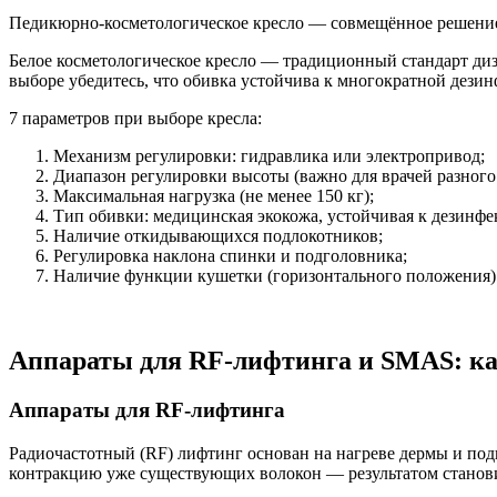
Педикюрно-косметологическое кресло — совмещённое решение 
Белое косметологическое кресло — традиционный стандарт диза
выборе убедитесь, что обивка устойчива к многократной дези
7 параметров при выборе кресла:
Механизм регулировки: гидравлика или электропривод;
Диапазон регулировки высоты (важно для врачей разного 
Максимальная нагрузка (не менее 150 кг);
Тип обивки: медицинская экокожа, устойчивая к дезинфе
Наличие откидывающихся подлокотников;
Регулировка наклона спинки и подголовника;
Наличие функции кушетки (горизонтального положения)
Аппараты для RF-лифтинга и SMAS: ка
Аппараты для RF-лифтинга
Радиочастотный (RF) лифтинг основан на нагреве дермы и по
контракцию уже существующих волокон — результатом станови