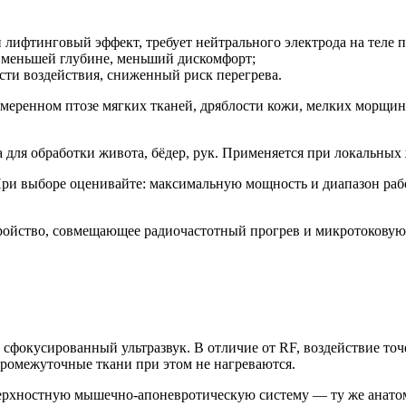
ифтинговый эффект, требует нейтрального электрода на теле п
 меньшей глубине, меньший дискомфорт;
ти воздействия, сниженный риск перегрева.
меренном птозе мягких тканей, дряблости кожи, мелких морщина
 для обработки живота, бёдер, рук. Применяется при локальных
ри выборе оценивайте: максимальную мощность и диапазон раб
ойство, совмещающее радиочастотный прогрев и микротоковую
 сфокусированный ультразвук. В отличие от RF, воздействие точе
ромежуточные ткани при этом не нагреваются.
ерхностную мышечно-апоневротическую систему — ту же анатоми