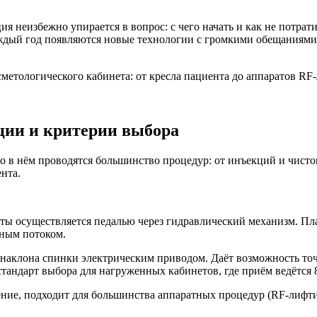
ия неизбежно упирается в вопрос: с чего начать и как не потрат
ждый год появляются новые технологии с громкими обещаниями.
осметологического кабинета: от кресла пациента до аппаратов R
ции и критерии выбора
о в нём проводятся большинство процедур: от инъекций и чист
нта.
ты осуществляется педалью через гидравлический механизм. Пл
нным потоком.
 наклона спинки электрическим приводом. Даёт возможность то
тандарт выбора для нагруженных кабинетов, где приём ведётся 8
ие, подходит для большинства аппаратных процедур (RF-лифтинг