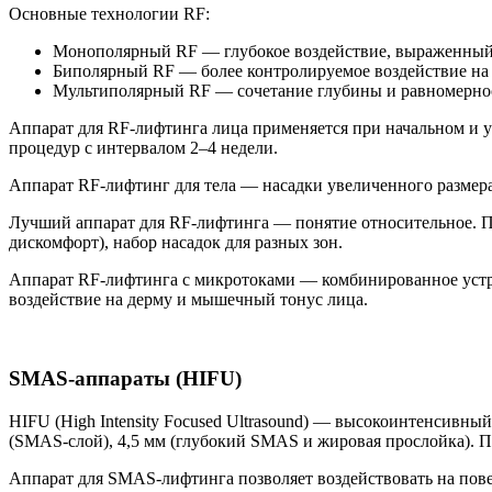
Основные технологии RF:
Монополярный RF — глубокое воздействие, выраженный л
Биполярный RF — более контролируемое воздействие на
Мультиполярный RF — сочетание глубины и равномернос
Аппарат для RF-лифтинга лица применяется при начальном и у
процедур с интервалом 2–4 недели.
Аппарат RF-лифтинг для тела — насадки увеличенного размера
Лучший аппарат для RF-лифтинга — понятие относительное. П
дискомфорт), набор насадок для разных зон.
Аппарат RF-лифтинга с микротоками — комбинированное устр
воздействие на дерму и мышечный тонус лица.
SMAS-аппараты (HIFU)
HIFU (High Intensity Focused Ultrasound) — высокоинтенсивный
(SMAS-слой), 4,5 мм (глубокий SMAS и жировая прослойка). П
Аппарат для SMAS-лифтинга позволяет воздействовать на пов