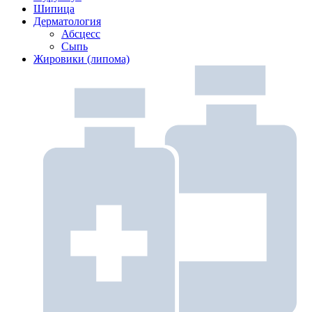
Шипица
Дерматология
Абсцесс
Сыпь
Жировики (липома)