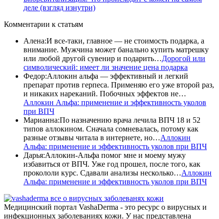
деле (взгляд изнутри)
Комментарии
к статьям
Алена
:
И все-таки, главное — не стоимость подарка, а
внимание. Мужчина может банально купить матрешку
или любой другой сувенир и подарить…
Дорогой или
символический: имеет ли значение цена подарка
Федор
:
Аллокин альфа — эффективный и легкий
препарат против герпеса. Применяю его уже второй раз,
и никаких нареканий. Побочных эффектов не…
Аллокин Альфа: применение и эффективность уколов
при ВПЧ
Марианна
:
По назначению врача лечила ВПЧ 18 и 52
типов аллокином. Сначала сомневалась, потому как
разные отзывы читала в интернете, но…
Аллокин
Альфа: применение и эффективность уколов при ВПЧ
Дарья
:
Аллокин-Альфа помог мне и моему мужу
избавиться от ВПЧ. Уже год прошел, после того, как
прокололи курс. Сдавали анализы несколько…
Аллокин
Альфа: применение и эффективность уколов при ВПЧ
все о вирусных заболеванях кожи
Медицинский портал VashaDerma - это ресурс о вирусных и
инфекционных заболеваниях кожи. У нас представлена