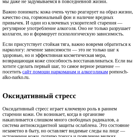
мы даже не задумываемся в повседневной жизни.
Важно понимать: кожа очень чутко реагирует на образ жизни,
качество сна, гормональный фон и наличие вредных
привычек. И один из ключевых ускорителей старения —
регулярное употребление алкоголя. Оно не только разрушает
коллаген, но и формирует психологическую зависимость.
Если присутствует стойкая тяга, важно вовремя обратиться к
наркологу: лечение зависимости — это не только шаг к
здоровью, но и эффективная косметическая мера,
возвращающая коже способность восстанавливаться. Если вы
хотите сделать первый шаг, то самое верное решение —
посетить
сайт помощи наркоманам и алкоголикам
pomosch-
alko-narko.ru.
Оксидативный стресс
Оксидативный стресс играет ключевую роль в раннем
старении кожи. Он возникает, когда в организме
накапливается слишком много свободных радикалов, а
система антиоксидантной защиты ослаблена. Это состояние
незаметно в быту, но оставляет видимые следы на лице —
истончение кожи, потерю тонуса и появление мелких