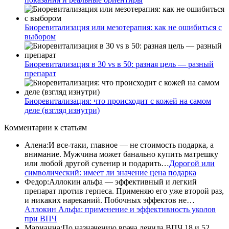
Биоревитализация или мезотерапия: как не ошибиться с
выбором
Биоревитализация в 30 vs в 50: разная цель — разный
препарат
Биоревитализация: что происходит с кожей на самом
деле (взгляд изнутри)
Комментарии
к статьям
Алена
:
И все-таки, главное — не стоимость подарка, а
внимание. Мужчина может банально купить матрешку
или любой другой сувенир и подарить…
Дорогой или
символический: имеет ли значение цена подарка
Федор
:
Аллокин альфа — эффективный и легкий
препарат против герпеса. Применяю его уже второй раз,
и никаких нареканий. Побочных эффектов не…
Аллокин Альфа: применение и эффективность уколов
при ВПЧ
Марианна
:
По назначению врача лечила ВПЧ 18 и 52