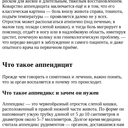
риском для жизни и длительным, тяжёлым восстановлением.
Коварство аппендицита заключается ещё и в том, что его
классическая картина — боль внизу живота справа, тошнота,
подъём температуры — проявляется далеко не у всех.
Отросток может располагаться атипично (под печенью, в
малом тазу, позади слепой кишки), и тогда боль мигрирует в
поясницу, отдаёт в ногу или в надлобковую область, имитируя
цистит, почечную колику или гинекологическую проблему, —
что нередко вводит в заблуждение и самого пациента, и даже
опытного врача на первичном приёме.
Что такое аппендицит
Прежде чем говорить о симптомах и лечении, важно понять,
что за орган воспаляется и почему это происходит.
Что такое аппендикс и зачем он нужен
Аппендикс — это червеобразный отросток слепой кишки,
расположенный в правой нижней части живота. По форме он
напоминает узкую трубку длиной от 5 до 10 сантиметров и
диаметром около 5–7 миллиметров. Долгое время медицина
считала аппендикс рудиментом — органом, доставшимся нам