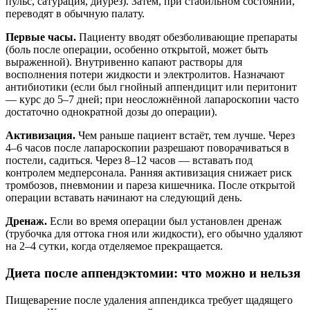
пульс, сатурация, диурез). Затем, при стабильном состоянии,
переводят в обычную палату.
Первые часы.
Пациенту вводят обезболивающие препараты
(боль после операции, особенно открытой, может быть
выраженной). Внутривенно капают растворы для
восполнения потери жидкости и электролитов. Назначают
антибиотики (если был гнойный аппендицит или перитонит
— курс до 5–7 дней; при неосложнённой лапароскопии часто
достаточно однократной дозы до операции).
Активизация.
Чем раньше пациент встаёт, тем лучше. Через
4–6 часов после лапароскопии разрешают поворачиваться в
постели, садиться. Через 8–12 часов — вставать под
контролем медперсонала. Ранняя активизация снижает риск
тромбозов, пневмонии и пареза кишечника. После открытой
операции вставать начинают на следующий день.
Дренаж.
Если во время операции был установлен дренаж
(трубочка для оттока гноя или жидкости), его обычно удаляют
на 2–4 сутки, когда отделяемое прекращается.
Диета после аппендэктомии: что можно и нельзя
Пищеварение после удаления аппендикса требует щадящего