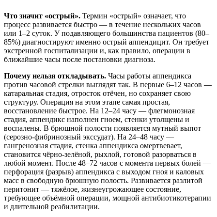
Что значит «острый».
Термин «острый» означает, что
процесс развивается быстро — в течение нескольких часов
или 1–2 суток. У подавляющего большинства пациентов (80–
85%) диагностируют именно острый аппендицит. Он требует
экстренной госпитализации и, как правило, операции в
ближайшие часы после постановки диагноза.
Почему нельзя откладывать.
Часы работы аппендикса
против часовой стрелки выглядят так. В первые 6–12 часов —
катаральная стадия, отросток отёчен, но сохраняет свою
структуру. Операция на этом этапе самая простая,
восстановление быстрое. На 12–24 часу — флегмонозная
стадия, аппендикс наполнен гноем, стенки утолщены и
воспалены. В брюшной полости появляется мутный выпот
(серозно-фибринозный экссудат). На 24–48 часу —
гангренозная стадия, стенка аппендикса омертвевает,
становится чёрно-зелёной, рыхлой, готовой разорваться в
любой момент. После 48–72 часов с момента первых болей —
перфорация (разрыв) аппендикса с выходом гноя и каловых
масс в свободную брюшную полость. Развивается разлитой
перитонит — тяжёлое, жизнеугрожающее состояние,
требующее объёмной операции, мощной антибиотикотерапии
и длительной реабилитации.