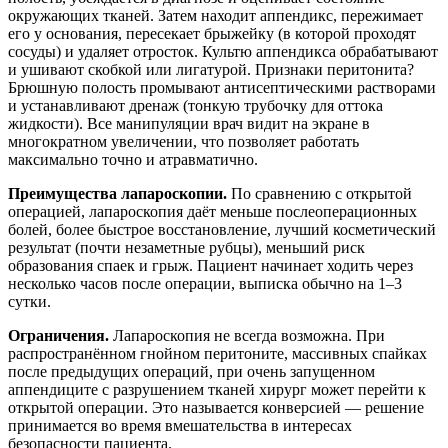
окружающих тканей. Затем находит аппендикс, пережимает
его у основания, пересекает брыжейку (в которой проходят
сосуды) и удаляет отросток. Культю аппендикса обрабатывают
и ушивают скобкой или лигатурой. Признаки перитонита?
Брюшную полость промывают антисептическими растворами
и устанавливают дренаж (тонкую трубочку для оттока
жидкости). Все манипуляции врач видит на экране в
многократном увеличении, что позволяет работать
максимально точно и атравматично.
Преимущества лапароскопии.
По сравнению с открытой
операцией, лапароскопия даёт меньше послеоперационных
болей, более быстрое восстановление, лучший косметический
результат (почти незаметные рубцы), меньший риск
образования спаек и грыж. Пациент начинает ходить через
несколько часов после операции, выписка обычно на 1–3
сутки.
Ограничения.
Лапароскопия не всегда возможна. При
распространённом гнойном перитоните, массивных спайках
после предыдущих операций, при очень запущенном
аппендиците с разрушением тканей хирург может перейти к
открытой операции. Это называется конверсией — решение
принимается во время вмешательства в интересах
безопасности пациента.