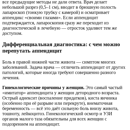
все предыдущие методы не дали ответа. Врач делает
небольшой разрез (0,5–1 см), вводит в брюшную полость
лапароскоп (тонкую трубку с камерой) и осматривает
аппендикс «своими глазами». Если аппендицит
подтверждается, лапароскопия сразу же переходит из
диагностической в лечебную — отросток удаляют тем же
доступом.
Дифференциальная диагностика: с чем можно
перепутать аппендицит
Боль в правой нижней части живота — симптом многих
заболеваний. Задача врача — отличить аппендицит от других
патологий, которые иногда требуют совершенно разного
лечения.
Гинекологические причины у женщин.
Это самый частый
«имитатор» аппендицита у женщин детородного возраста.
Острый аднексит (воспаление придатков), киста яичника
(особенно при её разрыве или перекруте), внематочная
беременность — всё это даёт сильную боль внизу живота,
тошноту, лейкоцитоз. Гинекологический осмотр и УЗИ
органов малого таза обязательны для всех женщин с
подозрением на аппендицит.