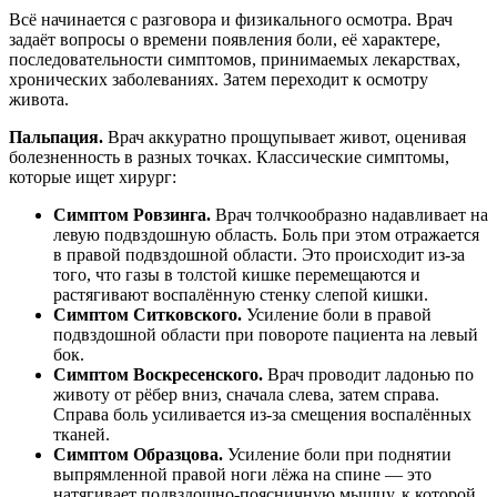
Всё начинается с разговора и физикального осмотра. Врач
задаёт вопросы о времени появления боли, её характере,
последовательности симптомов, принимаемых лекарствах,
хронических заболеваниях. Затем переходит к осмотру
живота.
Пальпация.
Врач аккуратно прощупывает живот, оценивая
болезненность в разных точках. Классические симптомы,
которые ищет хирург:
Симптом Ровзинга.
Врач толчкообразно надавливает на
левую подвздошную область. Боль при этом отражается
в правой подвздошной области. Это происходит из-за
того, что газы в толстой кишке перемещаются и
растягивают воспалённую стенку слепой кишки.
Симптом Ситковского.
Усиление боли в правой
подвздошной области при повороте пациента на левый
бок.
Симптом Воскресенского.
Врач проводит ладонью по
животу от рёбер вниз, сначала слева, затем справа.
Справа боль усиливается из-за смещения воспалённых
тканей.
Симптом Образцова.
Усиление боли при поднятии
выпрямленной правой ноги лёжа на спине — это
натягивает подвздошно-поясничную мышцу, к которой