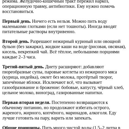
режима. Желудочно-кишечный тракт пережил наркоз,
операционную травму, антибиотики. Ему нужно помочь
восстановиться.
Первый день.
Ничего есть нельзя. Можно пить воду
маленькими глотками (если нет тошноты). Иногда вводят
питательные растворы внутривенно.
Второй день.
Разрешают нежирный куриный или овощной
бульон (без зажарки), жидкие каши на воде (рисовая, овсяная),
кисель, некрепкий чай. Всё тёплое, небольшими порциями
каждые 2–3 часа.
Третий-пятый день.
Диету расширяют: добавляют
пюреобразные супы, паровые котлеты из нежирного мяса
(курица, индейка), омлет без молока, протёртый творог,
запечённые яблоки. Исключают всё, что вызывает
газообразование и брожение: бобовые, капусту, чёрный хлеб,
цельное молоко, виноград, газированные напитки.
Первая-вторая неделя.
Постепенно возвращаются к
обычному питанию, но продолжают избегать острого,
жареного, жирного, копчёного, маринадов, алкоголя. Еду
лучше готовить на пару, варить или запекать.
Общие принципы.
Пить много чистой воды (1,5–2 литра в