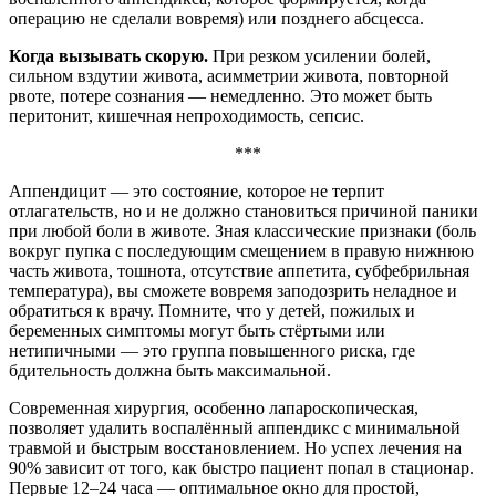
операцию не сделали вовремя) или позднего абсцесса.
Когда вызывать скорую.
При резком усилении болей,
сильном вздутии живота, асимметрии живота, повторной
рвоте, потере сознания — немедленно. Это может быть
перитонит, кишечная непроходимость, сепсис.
***
Аппендицит — это состояние, которое не терпит
отлагательств, но и не должно становиться причиной паники
при любой боли в животе. Зная классические признаки (боль
вокруг пупка с последующим смещением в правую нижнюю
часть живота, тошнота, отсутствие аппетита, субфебрильная
температура), вы сможете вовремя заподозрить неладное и
обратиться к врачу. Помните, что у детей, пожилых и
беременных симптомы могут быть стёртыми или
нетипичными — это группа повышенного риска, где
бдительность должна быть максимальной.
Современная хирургия, особенно лапароскопическая,
позволяет удалить воспалённый аппендикс с минимальной
травмой и быстрым восстановлением. Но успех лечения на
90% зависит от того, как быстро пациент попал в стационар.
Первые 12–24 часа — оптимальное окно для простой,