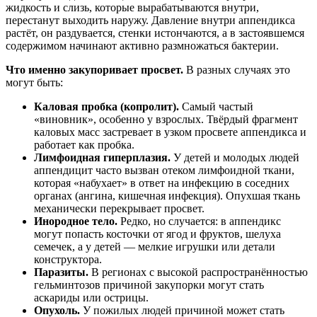
жидкость и слизь, которые вырабатываются внутри,
перестанут выходить наружу. Давление внутри аппендикса
растёт, он раздувается, стенки истончаются, а в застоявшемся
содержимом начинают активно размножаться бактерии.
Что именно закупоривает просвет.
В разных случаях это
могут быть:
Каловая пробка (копролит).
Самый частый
«виновник», особенно у взрослых. Твёрдый фрагмент
каловых масс застревает в узком просвете аппендикса и
работает как пробка.
Лимфоидная гиперплазия.
У детей и молодых людей
аппендицит часто вызван отеком лимфоидной ткани,
которая «набухает» в ответ на инфекцию в соседних
органах (ангина, кишечная инфекция). Опухшая ткань
механически перекрывает просвет.
Инородное тело.
Редко, но случается: в аппендикс
могут попасть косточки от ягод и фруктов, шелуха
семечек, а у детей — мелкие игрушки или детали
конструктора.
Паразиты.
В регионах с высокой распространённостью
гельминтозов причиной закупорки могут стать
аскариды или острицы.
Опухоль.
У пожилых людей причиной может стать