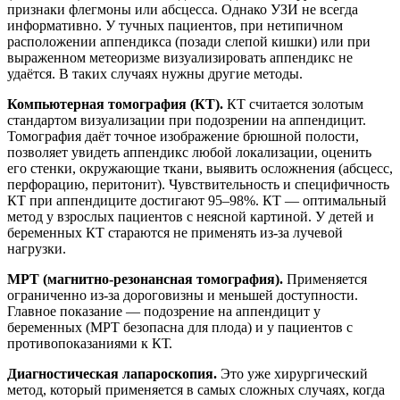
признаки флегмоны или абсцесса. Однако УЗИ не всегда
информативно. У тучных пациентов, при нетипичном
расположении аппендикса (позади слепой кишки) или при
выраженном метеоризме визуализировать аппендикс не
удаётся. В таких случаях нужны другие методы.
Компьютерная томография (КТ).
КТ считается золотым
стандартом визуализации при подозрении на аппендицит.
Томография даёт точное изображение брюшной полости,
позволяет увидеть аппендикс любой локализации, оценить
его стенки, окружающие ткани, выявить осложнения (абсцесс,
перфорацию, перитонит). Чувствительность и специфичность
КТ при аппендиците достигают 95–98%. КТ — оптимальный
метод у взрослых пациентов с неясной картиной. У детей и
беременных КТ стараются не применять из-за лучевой
нагрузки.
МРТ (магнитно-резонансная томография).
Применяется
ограниченно из-за дороговизны и меньшей доступности.
Главное показание — подозрение на аппендицит у
беременных (МРТ безопасна для плода) и у пациентов с
противопоказаниями к КТ.
Диагностическая лапароскопия.
Это уже хирургический
метод, который применяется в самых сложных случаях, когда