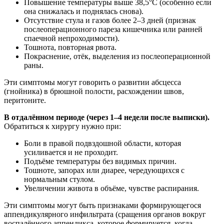
Повышение температуры выше 38,5°C (особенно если
она снижалась и поднялась снова).
Отсутствие стула и газов более 2–3 дней (признак
послеоперационного пареза кишечника или ранней
спаечной непроходимости).
Тошнота, повторная рвота.
Покраснение, отёк, выделения из послеоперационной
раны.
Эти симптомы могут говорить о развитии абсцесса
(гнойника) в брюшной полости, расхождении швов,
перитоните.
В отдалённом периоде (через 1–4 недели после выписки).
Обратиться к хирургу нужно при:
Боли в правой подвздошной области, которая
усиливается и не проходит.
Подъёме температуры без видимых причин.
Тошноте, запорах или диарее, чередующихся с
нормальным стулом.
Увеличении живота в объёме, чувстве распирания.
Эти симптомы могут быть признаками формирующегося
аппендикулярного инфильтрата (сращения органов вокруг
воспалённого аппендикса, которое формируется, когда