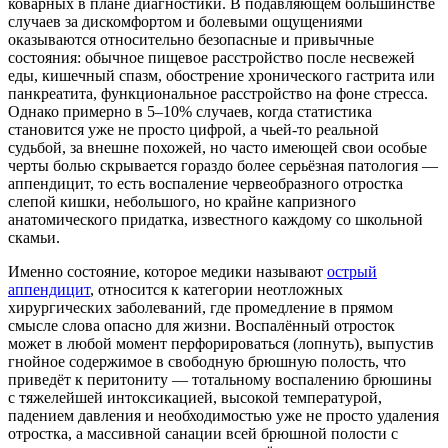
коварных в плане диагностики. В подавляющем большинстве
случаев за дискомфортом и болевыми ощущениями
оказываются относительно безопасные и привычные
состояния: обычное пищевое расстройство после несвежей
еды, кишечный спазм, обострение хронического гастрита или
панкреатита, функциональное расстройство на фоне стресса.
Однако примерно в 5–10% случаев, когда статистика
становится уже не просто цифрой, а чьей-то реальной
судьбой, за внешне похожей, но часто имеющей свои особые
черты болью скрывается гораздо более серьёзная патология —
аппендицит, то есть воспаление червеобразного отростка
слепой кишки, небольшого, но крайне капризного
анатомического придатка, известного каждому со школьной
скамьи.
Именно состояние, которое медики называют
острый
аппендицит
, относится к категории неотложных
хирургических заболеваний, где промедление в прямом
смысле слова опасно для жизни. Воспалённый отросток
может в любой момент перфорироваться (лопнуть), выпустив
гнойное содержимое в свободную брюшную полость, что
приведёт к перитониту — тотальному воспалению брюшины
с тяжелейшей интоксикацией, высокой температурой,
падением давления и необходимостью уже не просто удаления
отростка, а массивной санации всей брюшной полости с