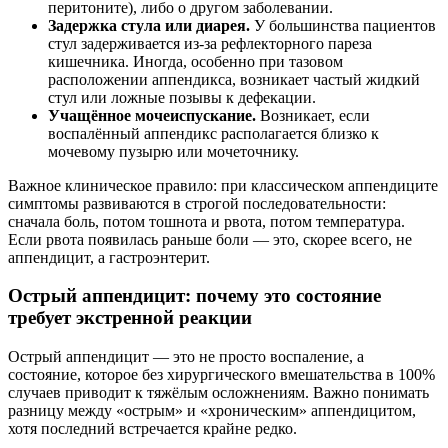
перитоните), либо о другом заболевании.
Задержка стула или диарея.
У большинства пациентов
стул задерживается из-за рефлекторного пареза
кишечника. Иногда, особенно при тазовом
расположении аппендикса, возникает частый жидкий
стул или ложные позывы к дефекации.
Учащённое мочеиспускание.
Возникает, если
воспалённый аппендикс располагается близко к
мочевому пузырю или мочеточнику.
Важное клиническое правило: при классическом аппендиците
симптомы развиваются в строгой последовательности:
сначала боль, потом тошнота и рвота, потом температура.
Если рвота появилась раньше боли — это, скорее всего, не
аппендицит, а гастроэнтерит.
Острый аппендицит: почему это состояние
требует экстренной реакции
Острый аппендицит — это не просто воспаление, а
состояние, которое без хирургического вмешательства в 100%
случаев приводит к тяжёлым осложнениям. Важно понимать
разницу между «острым» и «хроническим» аппендицитом,
хотя последний встречается крайне редко.