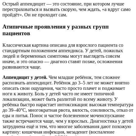
Острый аппендицит — это состояние, при котором лучше
перестраховаться и вызвать скорую, чем ждать, «а вдруг само
пройдёт». Он не проходит сам.
Атипичные проявления у разных групп
пациентов
Классическая картина описана для взрослого пациента со
стандартным положением аппендикса. У детей, пожилых
людей и беременных симптомы могут выглядеть совсем
иначе, и это опасно — диагноз ставят позже, осложнения
развиваются чаще.
Аппендицит у детей.
Чем младше ребёнок, тем сложнее
распознать аппендицит. Ребёнок до 3–5 лет не может внятно
описать свои ощущения, часто просто плачет и поджимает
ноги к животу. Боль у детей часто не имеет типичной
локализации, может быть разлитой по всему животу. У
ребёнка быстро нарастает интоксикация: высокая температура
до 39–40°C, многократная рвота, вялость, сонливость, отказ от
еды и питья. Понос и частое болезненное мочеиспускание
также встречаются чаще, чем у взрослых. Диагностика у детей
затруднена ещё и тем, что многие заболевания дают похожую
картину: кишечная инфекция, мезаденит (воспаление