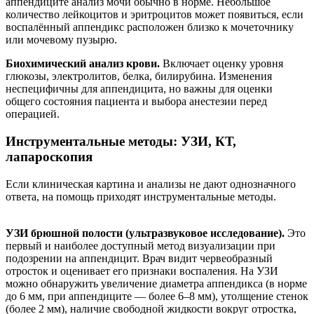
аппендиците анализ мочи обычно в норме. Небольшое
количество лейкоцитов и эритроцитов может появиться, если
воспалённый аппендикс расположен близко к мочеточнику
или мочевому пузырю.
Биохимический анализ крови.
Включает оценку уровня
глюкозы, электролитов, белка, билирубина. Изменения
неспецифичны для аппендицита, но важны для оценки
общего состояния пациента и выбора анестезии перед
операцией.
Инструментальные методы: УЗИ, КТ,
лапароскопия
Если клиническая картина и анализы не дают однозначного
ответа, на помощь приходят инструментальные методы.
УЗИ брюшной полости (ультразвуковое исследование).
Это
первый и наиболее доступный метод визуализации при
подозрении на аппендицит. Врач видит червеобразный
отросток и оценивает его признаки воспаления. На УЗИ
можно обнаружить увеличение диаметра аппендикса (в норме
до 6 мм, при аппендиците — более 6–8 мм), утолщение стенок
(более 2 мм), наличие свободной жидкости вокруг отростка,