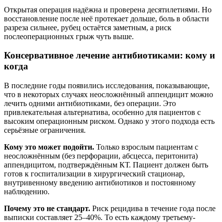
Открытая операция надёжна и проверена десятилетиями. Но
восстановление после неё протекает дольше, боль в области
разреза сильнее, рубец остаётся заметным, а риск
послеоперационных грыж чуть выше.
Консервативное лечение антибиотиками: кому и
когда
В последние годы появились исследования, показывающие,
что в некоторых случаях неосложнённый аппендицит можно
лечить одними антибиотиками, без операции. Это
привлекательная альтернатива, особенно для пациентов с
высоким операционным риском. Однако у этого подхода есть
серьёзные ограничения.
Кому это может подойти.
Только взрослым пациентам с
неосложнённым (без перфорации, абсцесса, перитонита)
аппендицитом, подтверждённым КТ. Пациент должен быть
готов к госпитализации в хирургический стационар,
внутривенному введению антибиотиков и постоянному
наблюдению.
Почему это не стандарт.
Риск рецидива в течение года после
выписки составляет 25–40%. То есть каждому третьему-