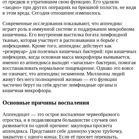
от предков и утратившим свою функцию. Его удаляли
«заодно» при других операциях на брюшной полости, не видя
в этом вреда. Сегодня отношение изменилось.
Современные исследования показывают, что аппендикс
играет роль в иммунной системе и поддержании микробиома
кишечника. Его внутренняя выстилка богата лимфоидной
тканью, которая участвует в распознавании и борьбе с
инфекциями. Кроме того, аппендикс действует как
«резервуар» для полезных кишечных бактерий: при кишечных
инфекциях, когда основная масса микрофлоры вымывается,
именно из аппендикса выходят «запасные» бактерии, помогая
восстанавливать нормальное пищеварение. Однако это вовсе
не означает, что аппендикс незаменим. Миллионы людей
живут без него полноценной жизнью — его функции
частично берут на себя другие лимфоидные органы и
кишечная микрофлора.
Основные причины воспаления
Аппендицит — это острое воспаление червеобразного
отростка, и в подавляющем большинстве случаев оно
развивается по одной причине: закупорка просвета
аппендикса. Представьте себе длинную узкую трубочку,
закрытую с одного конца. Если её просвет перекрыть,