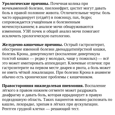
Урологические причины.
Почечная колика при
мочекаменной болезни, пиелонефрит, цистит могут давать
боль в правой половине живота. Отличительные черты: боль
часто иррадиирует (отдаёт) в поясницу, пах, бедро;
сопровождается учащённым и болезненным
мочеиспусканием; в анализе мочи обнаруживаются
изменения. УЗИ почек и общий анализ мочи помогают
исключить урологическую патологию.
Желудочно-кишечные причины.
Острый гастроэнтерит,
обострение язвенной болезни двенадцатипёрстной кишки,
болезнь Крона, дивертикулит (воспаление дивертикула
толстой кишки — редко у молодых, чаще у пожилых) — всё
это может имитировать аппендицит. Ключевые отличия: при
гастроэнтерите на первом месте диарея и рвота, а боль может
не иметь чёткой локализации. При болезни Крона в анамнезе
обычно есть хронические проблемы с кишечником.
Правосторонняя нижнедолевая пневмония.
Воспаление
лёгкого в правом нижнем сегменте может раздражать
диафрагму и давать боль, которая иррадиирует в правую
подвздошную область. Таких пациентов можно распознать по
кашлю, лихорадке, хрипам в лёгких при аускультации.
Рентген грудной клетки — решающий тест.