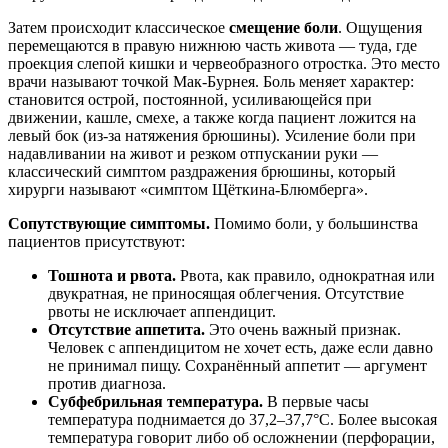
Затем происходит классическое
смещение боли
. Ощущения
перемещаются в правую нижнюю часть живота — туда, где
проекция слепой кишки и червеобразного отростка. Это место
врачи называют точкой Мак-Бурнея. Боль меняет характер:
становится острой, постоянной, усиливающейся при
движении, кашле, смехе, а также когда пациент ложится на
левый бок (из-за натяжения брюшины). Усиление боли при
надавливании на живот и резком отпускании руки —
классический симптом раздражения брюшины, который
хирурги называют «симптом Щёткина-Блюмберга».
Сопутствующие симптомы.
Помимо боли, у большинства
пациентов присутствуют:
Тошнота и рвота.
Рвота, как правило, однократная или
двукратная, не приносящая облегчения. Отсутствие
рвоты не исключает аппендицит.
Отсутствие аппетита.
Это очень важный признак.
Человек с аппендицитом не хочет есть, даже если давно
не принимал пищу. Сохранённый аппетит — аргумент
против диагноза.
Субфебрильная температура.
В первые часы
температура поднимается до 37,2–37,7°C. Более высокая
температура говорит либо об осложнении (перфорации,