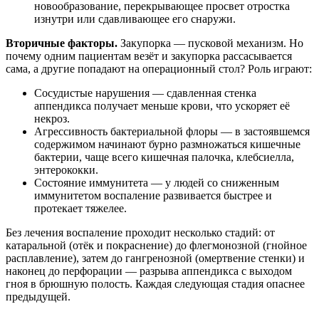
новообразование, перекрывающее просвет отростка
изнутри или сдавливающее его снаружи.
Вторичные факторы.
Закупорка — пусковой механизм. Но
почему одним пациентам везёт и закупорка рассасывается
сама, а другие попадают на операционный стол? Роль играют:
Сосудистые нарушения — сдавленная стенка
аппендикса получает меньше крови, что ускоряет её
некроз.
Агрессивность бактериальной флоры — в застоявшемся
содержимом начинают бурно размножаться кишечные
бактерии, чаще всего кишечная палочка, клебсиелла,
энтерококки.
Состояние иммунитета — у людей со сниженным
иммунитетом воспаление развивается быстрее и
протекает тяжелее.
Без лечения воспаление проходит несколько стадий: от
катаральной (отёк и покраснение) до флегмонозной (гнойное
расплавление), затем до гангренозной (омертвение стенки) и
наконец до перфорации — разрыва аппендикса с выходом
гноя в брюшную полость. Каждая следующая стадия опаснее
предыдущей.