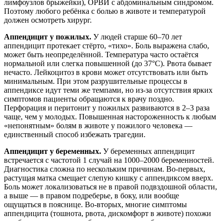
лимфоузлов брыжейки), ОРВИ с абдоминальным синдромом.
Поэтому любого ребёнка с болью в животе и температурой
должен осмотреть хирург.
Аппендицит у пожилых.
У людей старше 60–70 лет
аппендицит протекает стёрто, «тихо». Боль выражена слабо,
может быть неопределённой. Температура часто остаётся
нормальной или слегка повышенной (до 37°C). Рвота бывает
нечасто. Лейкоцитоз в крови может отсутствовать или быть
минимальным. При этом разрушительные процессы в
аппендиксе идут теми же темпами, но из-за отсутствия ярких
симптомов пациенты обращаются к врачу поздно.
Перфорация и перитонит у пожилых развиваются в 2–3 раза
чаще, чем у молодых. Повышенная настороженность к любым
«непонятным» болям в животе у пожилого человека —
единственный способ избежать трагедии.
Аппендицит у беременных.
У беременных аппендицит
встречается с частотой 1 случай на 1000–2000 беременностей.
Диагностика сложна по нескольким причинам. Во-первых,
растущая матка смещает слепую кишку с аппендиксом вверх.
Боль может локализоваться не в правой подвздошной области,
а выше — в правом подреберье, в боку, или вообще
ощущаться в пояснице. Во-вторых, многие симптомы
аппендицита (тошнота, рвота, дискомфорт в животе) похожи