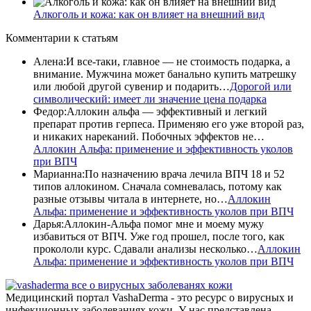
Алкоголь и кожа: как он влияет на внешний вид
Комментарии
к статьям
Алена
:
И все-таки, главное — не стоимость подарка, а
внимание. Мужчина может банально купить матрешку
или любой другой сувенир и подарить…
Дорогой или
символический: имеет ли значение цена подарка
Федор
:
Аллокин альфа — эффективный и легкий
препарат против герпеса. Применяю его уже второй раз,
и никаких нареканий. Побочных эффектов не…
Аллокин Альфа: применение и эффективность уколов
при ВПЧ
Марианна
:
По назначению врача лечила ВПЧ 18 и 52
типов аллокином. Сначала сомневалась, потому как
разные отзывы читала в интернете, но…
Аллокин
Альфа: применение и эффективность уколов при ВПЧ
Дарья
:
Аллокин-Альфа помог мне и моему мужу
избавиться от ВПЧ. Уже год прошел, после того, как
прокололи курс. Сдавали анализы несколько…
Аллокин
Альфа: применение и эффективность уколов при ВПЧ
все о вирусных заболеванях кожи
Медицинский портал VashaDerma - это ресурс о вирусных и
инфекционных заболеваниях кожи. У нас представлена