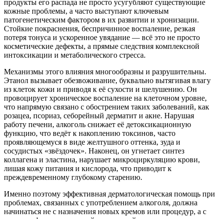
продукты его распада не просто усугубляют существующие
кожные проблемы, а часто выступают ключевым
патогенетическим фактором в их развитии и хронизации.
Стойкие покраснения, беспричинное воспаление, резкая
потеря тонуса и ускоренное увядание — всё это не просто
косметические дефекты, а прямые следствия комплексной
интоксикации и метаболического стресса.
Механизмы этого влияния многообразны и разрушительны.
Этанол вызывает обезвоживание, буквально вытягивая влагу
из клеток кожи и приводя к её сухости и шелушению. Он
провоцирует хроническое воспаление на клеточном уровне,
что напрямую связано с обострением таких заболеваний, как
розацеа, псориаз, себорейный дерматит и акне. Нарушая
работу печени, алкоголь снижает её детоксикационную
функцию, что ведёт к накоплению токсинов, часто
проявляющемуся в виде желтушного оттенка, зуда и
сосудистых «звёздочек». Наконец, он угнетает синтез
коллагена и эластина, нарушает микроциркуляцию крови,
лишая кожу питания и кислорода, что приводит к
преждевременному глубокому старению.
Именно поэтому эффективная дерматологическая помощь при
проблемах, связанных с употреблением алкоголя, должна
начинаться не с назначения новых кремов или процедур, а с