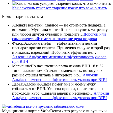
Как алкоголь ускоряет старение кожи: что важно знать
Комментарии
к статьям
Алена
:
И все-таки, главное — не стоимость подарка, а
внимание. Мужчина может банально купить матрешку
или любой другой сувенир и подарить…
Дорогой или
символический: имеет ли значение цена подарка
Федор
:
Аллокин альфа — эффективный и легкий
препарат против герпеса. Применяю его уже второй раз,
и никаких нареканий. Побочных эффектов не…
Аллокин Альфа: применение и эффективность уколов
при ВПЧ
Марианна
:
По назначению врача лечила ВПЧ 18 и 52
типов аллокином. Сначала сомневалась, потому как
разные отзывы читала в интернете, но…
Аллокин
Альфа: применение и эффективность уколов при ВПЧ
Дарья
:
Аллокин-Альфа помог мне и моему мужу
избавиться от ВПЧ. Уже год прошел, после того, как
прокололи курс. Сдавали анализы несколько…
Аллокин
Альфа: применение и эффективность уколов при ВПЧ
все о вирусных заболеванях кожи
Медицинский портал VashaDerma - это ресурс о вирусных и