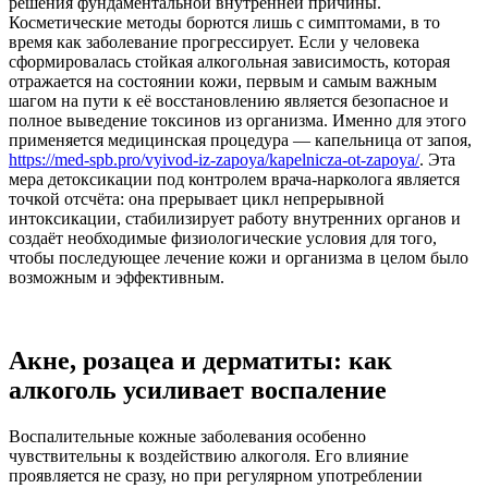
решения фундаментальной внутренней причины.
Косметические методы борются лишь с симптомами, в то
время как заболевание прогрессирует. Если у человека
сформировалась стойкая алкогольная зависимость, которая
отражается на состоянии кожи, первым и самым важным
шагом на пути к её восстановлению является безопасное и
полное выведение токсинов из организма. Именно для этого
применяется медицинская процедура — капельница от запоя,
https://med-spb.pro/vyivod-iz-zapoya/kapelnicza-ot-zapoya/
. Эта
мера детоксикации под контролем врача-нарколога является
точкой отсчёта: она прерывает цикл непрерывной
интоксикации, стабилизирует работу внутренних органов и
создаёт необходимые физиологические условия для того,
чтобы последующее лечение кожи и организма в целом было
возможным и эффективным.
Акне, розацеа и дерматиты: как
алкоголь усиливает воспаление
Воспалительные кожные заболевания особенно
чувствительны к воздействию алкоголя. Его влияние
проявляется не сразу, но при регулярном употреблении