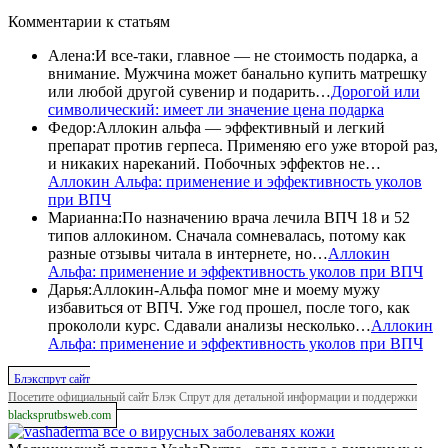
Комментарии
к статьям
Алена
:
И все-таки, главное — не стоимость подарка, а
внимание. Мужчина может банально купить матрешку
или любой другой сувенир и подарить…
Дорогой или
символический: имеет ли значение цена подарка
Федор
:
Аллокин альфа — эффективный и легкий
препарат против герпеса. Применяю его уже второй раз,
и никаких нареканий. Побочных эффектов не…
Аллокин Альфа: применение и эффективность уколов
при ВПЧ
Марианна
:
По назначению врача лечила ВПЧ 18 и 52
типов аллокином. Сначала сомневалась, потому как
разные отзывы читала в интернете, но…
Аллокин
Альфа: применение и эффективность уколов при ВПЧ
Дарья
:
Аллокин-Альфа помог мне и моему мужу
избавиться от ВПЧ. Уже год прошел, после того, как
прокололи курс. Сдавали анализы несколько…
Аллокин
Альфа: применение и эффективность уколов при ВПЧ
Блэкспрут сайт
Посетите официальный сайт Блэк Спрут для детальной информации и поддержки
blacksprutbsweb.com
все о вирусных заболеванях кожи