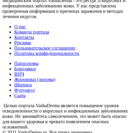
Медицинский портал VashaDerma - это ресурс о вирусных и
инфекционных заболеваниях кожи. У нас представлена
проверенная информация о причинах заражения и методах
лечения недугов.
О нас
Команда портала
Контакты
Реклама
Пользовательское соглашение
Политика конфиденциальности
Папилломы
Бородавки
ВПЧ
Жировики (липома)
Шипица
Фурункул
Сыпь
Целью портала VashaDerma является повышение уровня
осведомленности о вирусных и инфекционных заболеваниях
кожи. Не занимайтесь самолечением, это может быть опасно
для вашего здоровья и чревато появлением опасных
осложнений.
© 2021 VashaDerma.ru. Все права защищены.