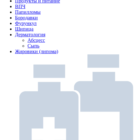
Продукты и питание
ВПЧ
Папилломы
Бородавки
Фурункул
Шипица
Дерматология
Абсцесс
Сыпь
Жировики (липома)