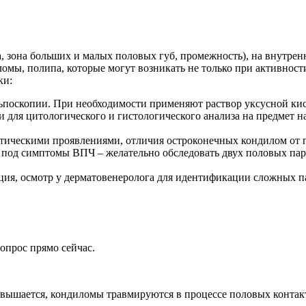
, зона больших и малых половых губ, промежность), на внутре
ломы, полипа, которые могут возникать не только при активност
ки:
льпоскопии. При необходимости применяют раствор уксусной ки
и для цитологического и гистологического анализа на предмет н
тическими проявлениями, отличия остроконечных кондилом от 
 под симптомы ВПЧ – желательно обследовать двух половых па
ция, осмотр у дерматовенеролога для идентификации сложных п
опрос прямо сейчас.
овышается, кондиломы травмируются в процессе половых контак