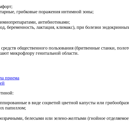
мфорт;
итарные, грибковые поражения интимной зоны;
химиопрепаратами, антибиотиками;
д, беременность, лактация, климакс), при болезни эндокринных
средств общественного пользования (бритвенные станки, полот
шают микрофлору генитальной области.
ла приема
чей
ртиной:
уппированные в виде соцветий цветной капусты или грибообраз
их папиллом;
розрачными, белесыми или зелено-желтыми (гнойное отделяемое