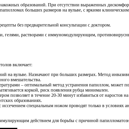
та накожных образований. При отсутствии выраженных дискомфо
 папилломах больших размеров на вульве, с яркими клиническ
рецепты без предварительной консультации с доктором.
ми, гелями, растворами с иммуномодулирующим, противовирус
толов включает:
ий на вульве. Назначают при больших размерах. Метод инвази
вного вмешательства.
ратурами – оптимальный метод устранения папиллом, может пот
затягивается коркой, риск появления рубца минимален.
ром позволяет в течение 20-30 минут избавиться от наростов на
нтских образованиях.
 иссечением специальным ножом проводят только в условиях ан
тимулирующим действием для борьбы с причиной папилломатозн