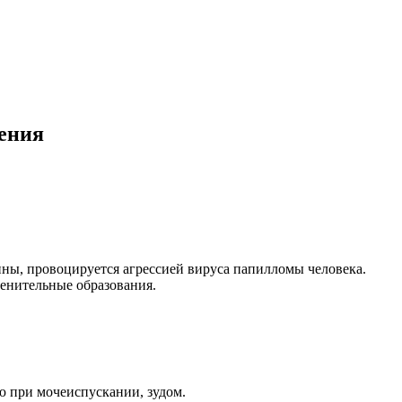
ения
ны, провоцируется агрессией вируса папилломы человека.
генительные образования.
ю при мочеиспускании, зудом.