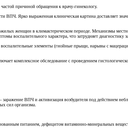
 частой причиной обращения к врачу-гинекологу.
сти ВПЧ. Ярко выраженная клиническая картина доставляет зна
 пожилых женщин в климактерическом периоде. Механизмы местно
омы воспалительного характера, что затрудняет диагностику з
е воспалительные элементы (гнойные прыщи, нарывы с мацераци
лючает комплексное обследование с проведением гистологическо
– заражение ВПЧ и активизация возбудителя под действием неб
ых сил организма.
сированным питанием, дефицитом витаминно-минеральных вещест