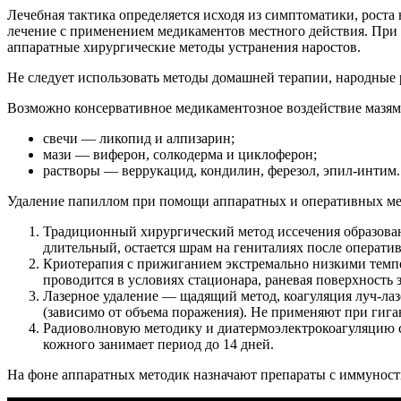
Лечебная тактика определяется исходя из симптоматики, рос
лечение с применением медикаментов местного действия. При
аппаратные хирургические методы устранения наростов.
Не следует использовать методы домашней терапии, народные 
Возможно консервативное медикаментозное воздействие мазя
свечи — ликопид и алпизарин;
мази — виферон, солкодерма и циклоферон;
растворы — веррукацид, кондилин, ферезол, эпил-интим.
Удаление папиллом при помощи аппаратных и оперативных ме
Традиционный хирургический метод иссечения образован
длительный, остается шрам на гениталиях после операти
Криотерапия с прижиганием экстремально низкими темпе
проводится в условиях стационара, раневая поверхность 
Лазерное удаление — щадящий метод, коагуляция луч-лазе
(зависимо от объема поражения). Не применяют при гига
Радиоволновую методику и диатермоэлектрокоагуляцию с
кожного занимает период до 14 дней.
На фоне аппаратных методик назначают препараты с иммунос