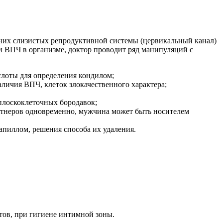
нних слизистых репродуктивной системы (цервикальный канал)
и ВПЧ в организме, доктор проводит ряд манипуляций с
слоты для определения кондилом;
аличия ВПЧ, клеток злокачественного характера;
плоскоклеточных бородавок;
ртнеров одновременно, мужчина может быть носителем
апиллом, решения способа их удаления.
тов, при гигиене интимной зоны.