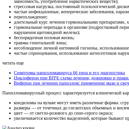
зависимость, употребление наркотических веществ);
стрессовая нагрузка, постоянный психологический диско
частые инфекционные, венерические заболевания, параз
переохлаждение;
длительный курс лечения гормональными препаратами, 
гормональные перепады в организме (подростковый перио
нарушения щитовидной железы);
беспорядочная половая жизнь;
травмы генитальной зоны;
несоблюдение личной интимной гигиены, использование 
частые спринцевания, использование антисептиков нару
читать еще
Симптомы папилломавируса 66 типа и его диагностика
Циклоферон при ВПЧ: схема лечения, дозировки и прави
Виферон при лечении папиллом: применение мази и све
Папилломавирусный процесс характеризуется клинической ка
кондиломы на вульве могут иметь различные формы: сгр
размеры — от точечных до гигантских объемных и висяч
цвет — от светло-розового до сине-серого окраса;
увеличивается количество выделений, которые бывают п