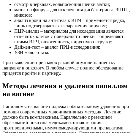
осмотр в зеркалах, кольпоскопия шейки матки;
мазок на флору – для исключения дисбактериоза, ЗППП,
микозов;
анализ крови на антитела к ВПЧ – применяется редко,
лишь подтверждает факт заражения вирусом;
ПЦР-анализ – материалом для исследования является
отпечаток клеток с поверхности шейки – определяют
штамм ВПЧ, онкогенность, вирусную нагрузку;
Дайжен-тест – аналог ПРЦ-исследования;
УЗИ малого таза.
При выявлении признаков раковой опухоли пациентку
направят к онкологу. В любом случае полное обследование
придется пройти и партнеру.
Методы лечения и удаления папиллом
на вагине
Папилломы на вагине подлежат обязательному удалению при
помощи современных малоинвазивных методик. Лечение
должно быть комплексным. Параллельно с резекцией
образований показана медикаментозная терапия
противовирусными, иммуномодулирующими препаратами.