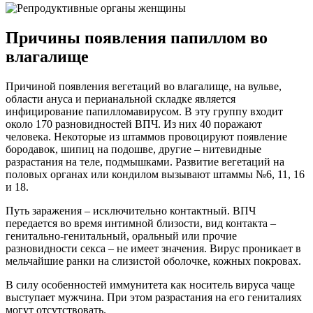
Причины появления папиллом во
влагалище
Причиной появления вегетаций во влагалище, на вульве,
области ануса и перианальной складке является
инфицирование папилломавирусом. В эту группу входит
около 170 разновидностей ВПЧ. Из них 40 поражают
человека. Некоторые из штаммов провоцируют появление
бородавок, шипиц на подошве, другие – нитевидные
разрастания на теле, подмышками. Развитие вегетаций на
половых органах или кондилом вызывают штаммы №6, 11, 16
и 18.
Путь заражения – исключительно контактный. ВПЧ
передается во время интимной близости, вид контакта –
генитально-генитальный, оральный или прочие
разновидности секса – не имеет значения. Вирус проникает в
мельчайшие ранки на слизистой оболочке, кожных покровах.
В силу особенностей иммунитета как носитель вируса чаще
выступает мужчина. При этом разрастания на его гениталиях
могут отсутствовать.