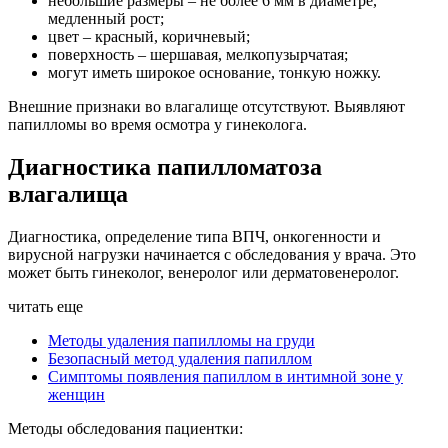
небольшие размеры – не более 6 мм в диаметре,
медленный рост;
цвет – красный, коричневый;
поверхность – шершавая, мелкопузырчатая;
могут иметь широкое основание, тонкую ножку.
Внешние признаки во влагалище отсутствуют. Выявляют
папилломы во время осмотра у гинеколога.
Диагностика папилломатоза
влагалища
Диагностика, определение типа ВПЧ, онкогенности и
вирусной нагрузки начинается с обследования у врача. Это
может быть гинеколог, венеролог или дерматовенеролог.
читать еще
Методы удаления папилломы на груди
Безопасный метод удаления папиллом
Симптомы появления папиллом в интимной зоне у
женщин
Методы обследования пациентки: