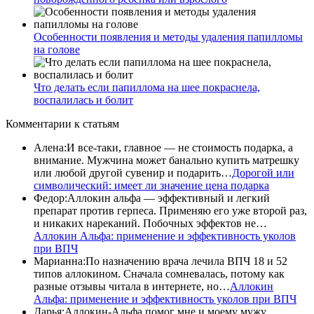
Особенности появления и методы удаления папилломы
на голове
Что делать если папиллома на шее покраснела,
воспалилась и болит
Комментарии
к статьям
Алена
:
И все-таки, главное — не стоимость подарка, а
внимание. Мужчина может банально купить матрешку
или любой другой сувенир и подарить…
Дорогой или
символический: имеет ли значение цена подарка
Федор
:
Аллокин альфа — эффективный и легкий
препарат против герпеса. Применяю его уже второй раз,
и никаких нареканий. Побочных эффектов не…
Аллокин Альфа: применение и эффективность уколов
при ВПЧ
Марианна
:
По назначению врача лечила ВПЧ 18 и 52
типов аллокином. Сначала сомневалась, потому как
разные отзывы читала в интернете, но…
Аллокин
Альфа: применение и эффективность уколов при ВПЧ
Дарья
:
Аллокин-Альфа помог мне и моему мужу