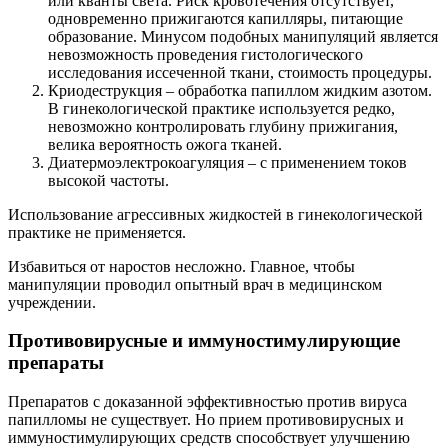
или кванты света. Риск кровотечения отсутствует,
одновременно прижигаются капилляры, питающие
образование. Минусом подобных манипуляций является
невозможность проведения гистологического
исследования иссеченной ткани, стоимость процедуры.
Криодеструкция – обработка папиллом жидким азотом.
В гинекологической практике используется редко,
невозможно контролировать глубину прижигания,
велика вероятность ожога тканей.
Диатермоэлектрокоагуляция – с применением токов
высокой частоты.
Использование агрессивных жидкостей в гинекологической
практике не применяется.
Избавиться от наростов несложно. Главное, чтобы
манипуляции проводил опытный врач в медицинском
учреждении.
Противовирусные и иммуностимулирующие
препараты
Препаратов с доказанной эффективностью против вируса
папилломы не существует. Но прием противовирусных и
иммуностимулирующих средств способствует улучшению