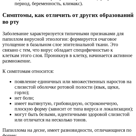
период, беременность, климакс).
Симптомы, как отличить от других образований
во рту
Заболевание характеризуется типичными признаками для
папиллом вирусной этиологии: формируется очаговое
утолщение в базальном слое эпителиальной ткани. Это
связано с тем, что вирус обладает специфичностью к
клеткам этого слоя. Проникнув в клетку, начинается активное
размножение.
К симптомам относится:
появление единичных или множественных наростов на
слизистой оболочке ротовой полости (язык, щеки,
горло);
нет боли;
имеет вытянутую, грибовидную, остроконечную,
плоскую форму (зависит от типа вируса и локализации);
могут быть белыми, идентичными здоровой слизистой
или отличатся на несколько тонов.
Папиллома на десне, имеет разновидности, отличающиеся по
форме: