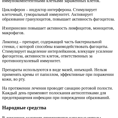
иммунокомпетентными клетками зараженных клеток.
Циклоферон – индуктор интерферона. Стимулирует
клеточный, гуморальный иммунитет. Активирует
образование гранулоцитов, повышает активность фагоцитоза.
Изопринозин повышает активность лимфоцитов, моноцитов,
макрофагов.
Ликопид – препарат, содержащий часть бактериальной
стенки, с которой способны взаимодействовать фагоциты.
Стимулирует выделение интерлейкинов, влекущее усиление
фагоцитоза, активности клеток, ответственных за
противоопухолевый иммунитет.
Препараты используются в виде мазей, инъекций. Нельзя
применять кремы от папиллом, эффективные при поражении
кожи, во рту.
На протяжении лечения проводят санацию ротовой полости.
Каждый день применяют полоскания антисептиками для
предотвращения инфекции при повреждении образований.
Народные средства
В домашних условиях применяются народные методы.