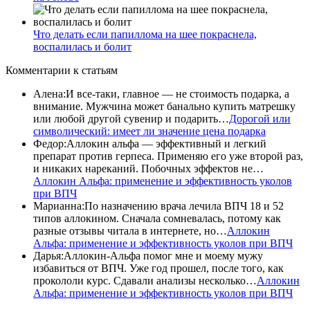
Что делать если папиллома на шее покраснела,
воспалилась и болит
Комментарии
к статьям
Алена
:
И все-таки, главное — не стоимость подарка, а
внимание. Мужчина может банально купить матрешку
или любой другой сувенир и подарить…
Дорогой или
символический: имеет ли значение цена подарка
Федор
:
Аллокин альфа — эффективный и легкий
препарат против герпеса. Применяю его уже второй раз,
и никаких нареканий. Побочных эффектов не…
Аллокин Альфа: применение и эффективность уколов
при ВПЧ
Марианна
:
По назначению врача лечила ВПЧ 18 и 52
типов аллокином. Сначала сомневалась, потому как
разные отзывы читала в интернете, но…
Аллокин
Альфа: применение и эффективность уколов при ВПЧ
Дарья
:
Аллокин-Альфа помог мне и моему мужу
избавиться от ВПЧ. Уже год прошел, после того, как
прокололи курс. Сдавали анализы несколько…
Аллокин
Альфа: применение и эффективность уколов при ВПЧ