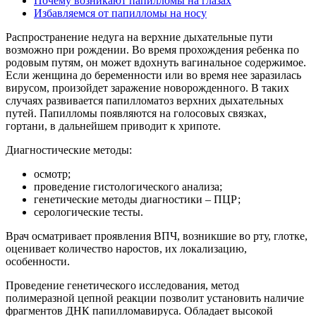
Почему возникают папилломы на глазах
Избавляемся от папилломы на носу
Распространение недуга на верхние дыхательные пути
возможно при рождении. Во время прохождения ребенка по
родовым путям, он может вдохнуть вагинальное содержимое.
Если женщина до беременности или во время нее заразилась
вирусом, произойдет заражение новорожденного. В таких
случаях развивается папилломатоз верхних дыхательных
путей. Папилломы появляются на голосовых связках,
гортани, в дальнейшем приводит к хрипоте.
Диагностические методы:
осмотр;
проведение гистологического анализа;
генетические методы диагностики – ПЦР;
серологические тесты.
Врач осматривает проявления ВПЧ, возникшие во рту, глотке,
оценивает количество наростов, их локализацию,
особенности.
Проведение генетического исследования, метод
полимеразной цепной реакции позволит установить наличие
фрагментов ДНК папилломавируса. Обладает высокой