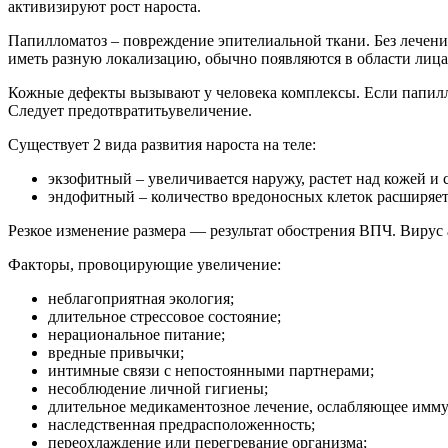
активизируют рост нароста.
Папилломатоз – повреждение эпителиальной ткани. Без лечения
иметь разную локализацию, обычно появляются в области лица,
Кожные дефекты вызывают у человека комплексы. Если папилло
Следует предотвратитьувеличение.
Существует 2 вида развития нароста на теле:
экзофитный – увеличивается наружу, растет над кожей и 
эндофитный – количество вредоносных клеток расширяет
Резкое изменение размера — результат обострения ВПЧ. Вирус 
Факторы, провоцирующие увеличение:
неблагоприятная экология;
длительное стрессовое состояние;
нерациональное питание;
вредные привычки;
интимные связи с непостоянными партнерами;
несоблюдение личной гигиены;
длительное медикаментозное лечение, ослабляющее имм
наследственная предрасположенность;
переохлаждение или перегревание организма;