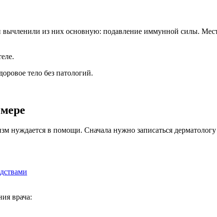
и вычленили из них основную: подавление иммунной силы. Мест
еле.
оровое тело без патологий.
змере
зм нуждается в помощи. Сначала нужно записаться дерматологу
едствами
ия врача: