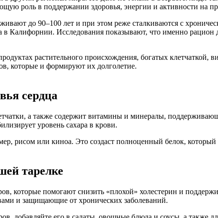
ающую роль в поддержании здоровья, энергии и активности на п
оживают до 90–100 лет и при этом реже сталкиваются с хронич
а в Калифорнии. Исследования показывают, что именно рацион д
продуктах растительного происхождения, богатых клетчаткой, в
ов, которые и формируют их долголетие.
вья сердца
етчатки, а также содержит витамины и минералы, поддерживающ
илизирует уровень сахара в крови.
мер, рисом или киноа. Это создаст полноценный белок, которы
шей тарелке
в, которые помогают снизить «плохой» холестерин и поддержив
ами и защищающие от хронических заболеваний.
в, добавляйте его в салаты, овощные блюда и соусы, а также дл