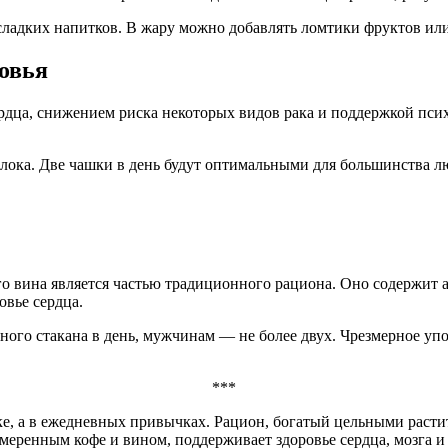
 сладких напитков. В жару можно добавлять ломтики фруктов ил
ровья
рдца, снижением риска некоторых видов рака и поддержкой псих
олока. Две чашки в день будут оптимальными для большинства л
го вина является частью традиционного рациона. Оно содержит
вье сердца.
го стакана в день, мужчинам — не более двух. Чрезмерное упо
***
ке, а в ежедневных привычках. Рацион, богатый цельными раст
меренным кофе и вином, поддерживает здоровье сердца, мозга и 