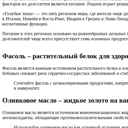
факторов их долголетия является питание. Рацион играет реш
«Голубые зоны» — это пять регионов мира, где жители чаще д
в Италии, Никойя в Коста-Рике, Икария в Греции и Лома-Линд
когнитивные функции.
Питание в этих регионах основано на разнообразных цельных 
долгожителей чаще всего присутствует семь основных продукт
Фасоль – растительный белок для здоро
Фасоль является важным источником растительного белка и кл
бобовых снижает риск сердечно-сосудистых заболеваний и стаб
Сочетайте фасоль с цельнозерновыми продуктами, напри
и иммунитет.
Оливковое масло – жидкое золото на ва
Оливковое масло является источником мононенасыщенных жиро
антиоксиданты, обладающие противовоспалительными свойств
Используйте оливковое масло как основной источник жиро