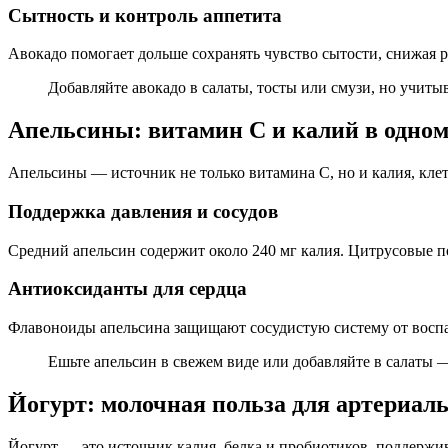
Сытность и контроль аппетита
Авокадо помогает дольше сохранять чувство сытости, снижая ри
Добавляйте авокадо в салаты, тосты или смузи, но учитыв
Апельсины: витамин С и калий в одно
Апельсины — источник не только витамина С, но и калия, кле
Поддержка давления и сосудов
Средний апельсин содержит около 240 мг калия. Цитрусовые п
Антиоксиданты для сердца
Флавоноиды апельсина защищают сосудистую систему от воспа
Ешьте апельсин в свежем виде или добавляйте в салаты —
Йогурт: молочная польза для артериал
Йогурт — это источник калия, белка и пробиотиков, поддерж