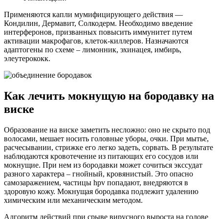
Применяются капли мумифицирующего действия —
Кондилин, Дермавит, Солкодерм. Необходимо введение
интерферонов, призванных повысить иммунитет путем
активации макрофагов, клеток-киллеров. Назначаются
адаптогены по схеме – лимонник, эхинацея, имбирь,
элеутерококк.
Как лечить мокнущую на бородавку на
виске
Образование на виске заметить несложно: оно не скрыто под
волосами, мешает носить головные уборы, очки. При мытье,
расчесывании, стрижке его легко задеть, сорвать. В результате
наблюдаются кровотечение из питающих его сосудов или
мокнущие. При нем из бородавки может сочиться экссудат
разного характера – гнойный, кровянистый. Это опасно
самозаражением, частицы hpv попадают, внедряются в
здоровую кожу. Мокнущая бородавка подлежит удалению
химическим или механическим методом.
Алгоритм действий при срыве вирусного выроста на голове