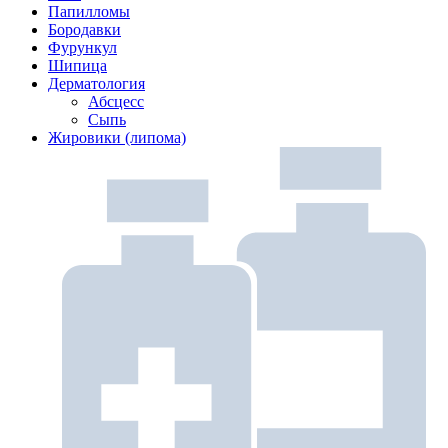
Папилломы
Бородавки
Фурункул
Шипица
Дерматология
Абсцесс
Сыпь
Жировики (липома)