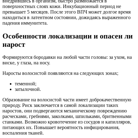
внедрившись в организм, быстро размножается в
поверхностных слоях кожи. Инкубационный период не
превышает 5 месяцев. После этого ВПЧ может долгое время
находиться в латентном состоянии, дожидаясь выраженного
падения иммунитета.
Особенности локализации и опасен ли
нарост
Формируются бородавки на любой части головы: за ухом, на
виске, у глаза, на носу.
Наросты волосистой появляются на следующих зонах;
теменной;
затылочной.
Образование на волосистой части имеет доброкачественную
природу. Риск заключается в самой локализации таких
наростов, они подвергаются механическому повреждению
расческами, гребнями, заколками, шпильками, бритвенными
станками. Возможно кровотечение из сосудов и капилляров,
питающих их. Повышает вероятность инфицирования,
воспаления тканей.