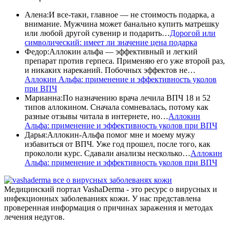
Алена
:
И все-таки, главное — не стоимость подарка, а
внимание. Мужчина может банально купить матрешку
или любой другой сувенир и подарить…
Дорогой или
символический: имеет ли значение цена подарка
Федор
:
Аллокин альфа — эффективный и легкий
препарат против герпеса. Применяю его уже второй раз,
и никаких нареканий. Побочных эффектов не…
Аллокин Альфа: применение и эффективность уколов
при ВПЧ
Марианна
:
По назначению врача лечила ВПЧ 18 и 52
типов аллокином. Сначала сомневалась, потому как
разные отзывы читала в интернете, но…
Аллокин
Альфа: применение и эффективность уколов при ВПЧ
Дарья
:
Аллокин-Альфа помог мне и моему мужу
избавиться от ВПЧ. Уже год прошел, после того, как
прокололи курс. Сдавали анализы несколько…
Аллокин
Альфа: применение и эффективность уколов при ВПЧ
все о вирусных заболеванях кожи
Медицинский портал VashaDerma - это ресурс о вирусных и
инфекционных заболеваниях кожи. У нас представлена
проверенная информация о причинах заражения и методах
лечения недугов.