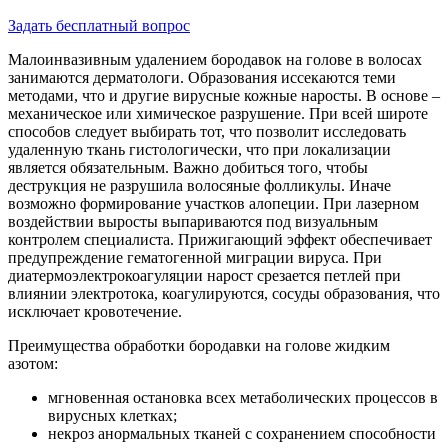
Задать бесплатный вопрос
Малоинвазивным удалением бородавок на голове в волосах
занимаются дерматологи. Образования иссекаются теми
методами, что и другие вирусные кожные наросты. В основе –
механическое или химическое разрушение. При всей широте
способов следует выбирать тот, что позволит исследовать
удаленную ткань гистологически, что при локализации
является обязательным. Важно добиться того, чтобы
деструкция не разрушила волосяные фолликулы. Иначе
возможно формирование участков алопеции. При лазерном
воздействии выросты выпариваются под визуальным
контролем специалиста. Прижигающий эффект обеспечивает
предупреждение гематогенной миграции вируса. При
диатермоэлектрокоагуляции нарост срезается петлей при
влиянии электротока, коагулируются, сосуды образования, что
исключает кровотечение.
Преимущества обработки бородавки на голове жидким
азотом:
мгновенная остановка всех метаболических процессов в
вирусных клетках;
некроз анормальных тканей с сохранением способности