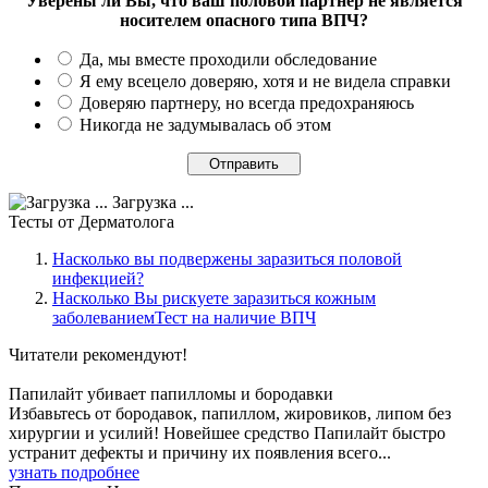
Уверены ли Вы, что ваш половой партнер не является
носителем опасного типа ВПЧ?
Да, мы вместе проходили обследование
Я ему всецело доверяю, хотя и не видела справки
Доверяю партнеру, но всегда предохраняюсь
Никогда не задумывалась об этом
Загрузка ...
Тесты
от Дерматолога
Насколько вы подвержены заразиться половой
инфекцией?
Насколько Вы рискуете заразиться кожным
заболеваниемТест на наличие ВПЧ
Читатели
рекомендуют!
Папилайт убивает папилломы и бородавки
Избавьтесь от бородавок, папиллом, жировиков, липом без
хирургии и усилий! Новейшее средство Папилайт быстро
устранит дефекты и причину их появления всего...
узнать подробнее