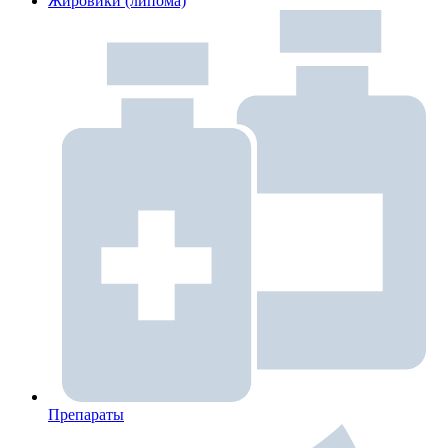
Жировики (липома)
Препараты