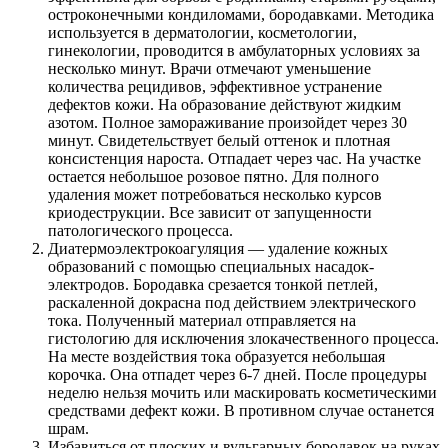
остроконечными кондиломами, бородавками. Методика
используется в дерматологии, косметологии,
гинекологии, проводится в амбулаторных условиях за
несколько минут. Врачи отмечают уменьшение
количества рецидивов, эффективное устранение
дефектов кожи. На образование действуют жидким
азотом. Полное замораживание произойдет через 30
минут. Свидетельствует белый оттенок и плотная
консистенция нароста. Отпадает через час. На участке
остается небольшое розовое пятно. Для полного
удаления может потребоваться несколько курсов
криодеструкции. Все зависит от запущенности
патологического процесса.
Диатермоэлектрокоагуляция — удаление кожных
образований с помощью специальных насадок-
электродов. Бородавка срезается тонкой петлей,
раскаленной докрасна под действием электрического
тока. Полученный материал отправляется на
гистологию для исключения злокачественного процесса.
На месте воздействия тока образуется небольшая
корочка. Она отпадет через 6-7 дней. После процедуры
неделю нельзя мочить или маскировать косметическими
средствами дефект кожи. В противном случае останется
шрам.
Избавиться от плоских и вульгарных бородавок на руках