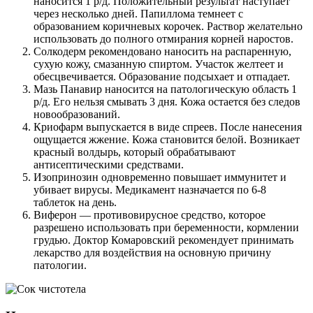
наносится 1 р/д. Положительный результат наступает
через несколько дней. Папиллома темнеет с
образованием коричневых корочек. Раствор желательно
использовать до полного отмирания корней наростов.
Солкодерм рекомендовано наносить на распаренную,
сухую кожу, смазанную спиртом. Участок желтеет и
обесцвечивается. Образование подсыхает и отпадает.
Мазь Панавир наносится на патологическую область 1
р/д. Его нельзя смывать 3 дня. Кожа остается без следов
новообразований.
Криофарм выпускается в виде спреев. После нанесения
ощущается жжение. Кожа становится белой. Возникает
красный волдырь, который обрабатывают
антисептическими средствами.
Изопринозин одновременно повышает иммунитет и
убивает вирусы. Медикамент назначается по 6-8
таблеток на день.
Виферон — противовирусное средство, которое
разрешено использовать при беременности, кормлении
грудью. Доктор Комаровский рекомендует принимать
лекарство для воздействия на основную причину
патологии.