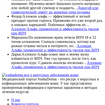
внимание. Мужчина может банально купить матрешку
или любой другой сувенир и подарить…
Дорогой или
символический: имеет ли значение цена подарка
Федор
:
Аллокин альфа — эффективный и легкий
препарат против герпеса. Применяю его уже второй раз,
и никаких нареканий. Побочных эффектов не…
Аллокин Альфа: применение и эффективность уколов
при ВПЧ
Марианна
:
По назначению врача лечила ВПЧ 18 и 52
типов аллокином. Сначала сомневалась, потому как
разные отзывы читала в интернете, но…
Аллокин
Альфа: применение и эффективность уколов при ВПЧ
Дарья
:
Аллокин-Альфа помог мне и моему мужу
избавиться от ВПЧ. Уже год прошел, после того, как
прокололи курс. Сдавали анализы несколько…
Аллокин
Альфа: применение и эффективность уколов при ВПЧ
все о вирусных заболеванях кожи
Медицинский портал VashaDerma - это ресурс о вирусных и
инфекционных заболеваниях кожи. У нас представлена
проверенная информация о причинах заражения и методах
лечения недугов.
О нас
Команда портала