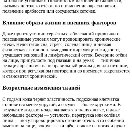
патологии усиливают склонность к накоплению жидкости,
вызывая не только отёки, но и изменение окраски кожи,
появление дряблости или сосудистых сеточек.
Влияние образа жизни и внешних факторов
Даже при отсутствии серьёзных заболеваний привычки и
повседневные условия могут провоцировать хронические
отёки. Недостаток сна, стресс, солёная пища и низкая
физическая активность замедляют циркуляцию жидкости,
ухудшают венозный и лимфатический отток. Вечерние отёки
на лице, припухлость под глазами и на руках — типичная
реакция организма на неправильный режим дня или питание,
которая при регулярном повторении со временем закрепляется
и становится хронической.
Возрастные изменения тканей
С годами кожа теряет эластичность, подкожная клетчатка
становится менее упругой, а сосуды — более хрупкими. В
результате жидкость задерживается в тканях легче, и даже
небольшие факторы — усталость, перегрузка или солёная
пища — могут провоцировать стойкие отёки. Это особенно
заметно на лице, вокруг глаз и щёк, а также на ногах и руках.