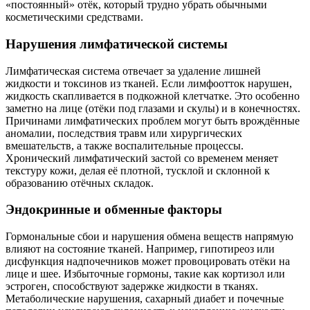
«постоянный» отёк, который трудно убрать обычными
косметическими средствами.
Нарушения лимфатической системы
Лимфатическая система отвечает за удаление лишней
жидкости и токсинов из тканей. Если лимфоотток нарушен,
жидкость скапливается в подкожной клетчатке. Это особенно
заметно на лице (отёки под глазами и скулы) и в конечностях.
Причинами лимфатических проблем могут быть врождённые
аномалии, последствия травм или хирургических
вмешательств, а также воспалительные процессы.
Хронический лимфатический застой со временем меняет
текстуру кожи, делая её плотной, тусклой и склонной к
образованию отёчных складок.
Эндокринные и обменные факторы
Гормональные сбои и нарушения обмена веществ напрямую
влияют на состояние тканей. Например, гипотиреоз или
дисфункция надпочечников может провоцировать отёки на
лице и шее. Избыточные гормоны, такие как кортизол или
эстроген, способствуют задержке жидкости в тканях.
Метаболические нарушения, сахарный диабет и почечные