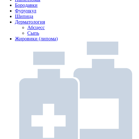
Бородавки
Фурункул
Шипица
Дерматология
Абсцесс
Сыпь
Жировики (липома)