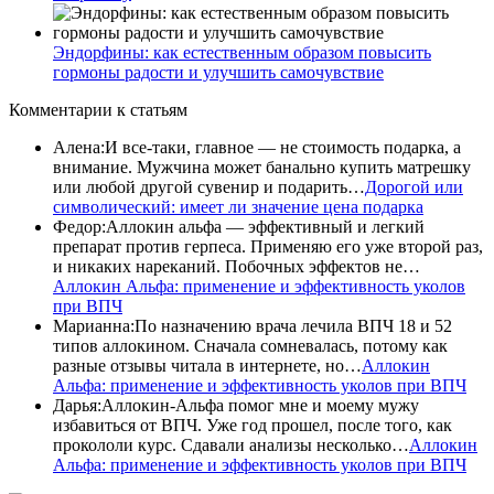
Эндорфины: как естественным образом повысить
гормоны радости и улучшить самочувствие
Комментарии
к статьям
Алена
:
И все-таки, главное — не стоимость подарка, а
внимание. Мужчина может банально купить матрешку
или любой другой сувенир и подарить…
Дорогой или
символический: имеет ли значение цена подарка
Федор
:
Аллокин альфа — эффективный и легкий
препарат против герпеса. Применяю его уже второй раз,
и никаких нареканий. Побочных эффектов не…
Аллокин Альфа: применение и эффективность уколов
при ВПЧ
Марианна
:
По назначению врача лечила ВПЧ 18 и 52
типов аллокином. Сначала сомневалась, потому как
разные отзывы читала в интернете, но…
Аллокин
Альфа: применение и эффективность уколов при ВПЧ
Дарья
:
Аллокин-Альфа помог мне и моему мужу
избавиться от ВПЧ. Уже год прошел, после того, как
прокололи курс. Сдавали анализы несколько…
Аллокин
Альфа: применение и эффективность уколов при ВПЧ