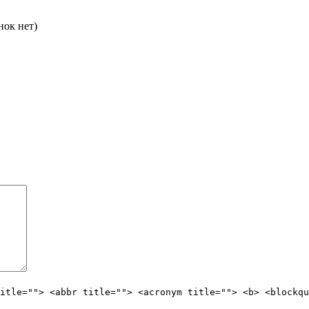
нок нет)
itle=""> <abbr title=""> <acronym title=""> <b> <blockqu