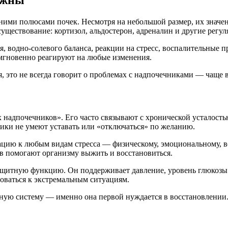
ими полюсами почек. Несмотря на небольшой размер, их значени
ществование: кортизол, альдостерон, адреналин и другие регул
, водно-солевого баланса, реакции на стресс, воспалительные 
мгновенно реагируют на любые изменения.
я, это не всегда говорит о проблемах с надпочечниками — чаще в
 надпочечников». Его часто связывают с хронической усталост
ики не умеют уставать или «отключаться» по желанию.
ацию к любым видам стресса — физическому, эмоциональному, в
 помогают организму выжить и восстановиться.
щитную функцию. Он поддерживает давление, уровень глюкозы в 
оваться к экстремальным ситуациям.
вную систему — именно она первой нуждается в восстановлении