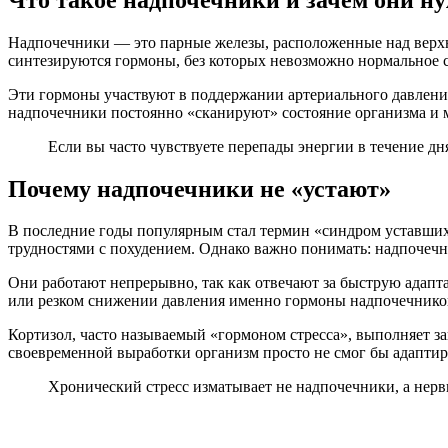
Надпочечники — это парные железы, расположенные над верхн
синтезируются гормоны, без которых невозможно нормальное су
Эти гормоны участвуют в поддержании артериального давления
надпочечники постоянно «сканируют» состояние организма и 
Если вы часто чувствуете перепады энергии в течение дн
Почему надпочечники не «устают»
В последние годы популярным стал термин «синдром уставших
трудностями с похудением. Однако важно понимать: надпочечн
Они работают непрерывно, так как отвечают за быструю адапт
или резком снижении давления именно гормоны надпочечников
Кортизол, часто называемый «гормоном стресса», выполняет за
своевременной выработки организм просто не смог бы адаптир
Хронический стресс изматывает не надпочечники, а нер