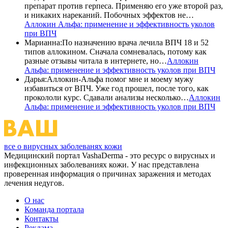
препарат против герпеса. Применяю его уже второй раз,
и никаких нареканий. Побочных эффектов не…
Аллокин Альфа: применение и эффективность уколов
при ВПЧ
Марианна
:
По назначению врача лечила ВПЧ 18 и 52
типов аллокином. Сначала сомневалась, потому как
разные отзывы читала в интернете, но…
Аллокин
Альфа: применение и эффективность уколов при ВПЧ
Дарья
:
Аллокин-Альфа помог мне и моему мужу
избавиться от ВПЧ. Уже год прошел, после того, как
прокололи курс. Сдавали анализы несколько…
Аллокин
Альфа: применение и эффективность уколов при ВПЧ
все о вирусных заболеванях кожи
Медицинский портал VashaDerma - это ресурс о вирусных и
инфекционных заболеваниях кожи. У нас представлена
проверенная информация о причинах заражения и методах
лечения недугов.
О нас
Команда портала
Контакты
Реклама