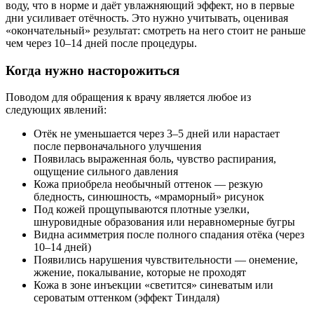
воду, что в норме и даёт увлажняющий эффект, но в первые
дни усиливает отёчность. Это нужно учитывать, оценивая
«окончательный» результат: смотреть на него стоит не раньше
чем через 10–14 дней после процедуры.
Когда нужно насторожиться
Поводом для обращения к врачу является любое из
следующих явлений:
Отёк не уменьшается через 3–5 дней или нарастает
после первоначального улучшения
Появилась выраженная боль, чувство распирания,
ощущение сильного давления
Кожа приобрела необычный оттенок — резкую
бледность, синюшность, «мраморный» рисунок
Под кожей прощупываются плотные узелки,
шнуровидные образования или неравномерные бугры
Видна асимметрия после полного спадания отёка (через
10–14 дней)
Появились нарушения чувствительности — онемение,
жжение, покалывание, которые не проходят
Кожа в зоне инъекции «светится» синеватым или
сероватым оттенком (эффект Тиндаля)