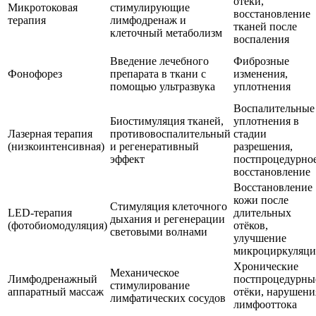
отёки,
Микротоковая
стимулирующие
восстановление
терапия
лимфодренаж и
тканей после
клеточный метаболизм
воспаления
Введение лечебного
Фиброзные
Фонофорез
препарата в ткани с
изменения,
помощью ультразвука
уплотнения
Воспалительные
Биостимуляция тканей,
уплотнения в
Лазерная терапия
противовоспалительный
стадии
(низкоинтенсивная)
и регенеративный
разрешения,
эффект
постпроцедурно
восстановление
Восстановление
кожи после
Стимуляция клеточного
LED-терапия
длительных
дыхания и регенерации
(фотобиомодуляция)
отёков,
световыми волнами
улучшение
микроциркуляц
Хронические
Механическое
Лимфодренажный
постпроцедурны
стимулирование
аппаратный массаж
отёки, нарушени
лимфатических сосудов
лимфооттока