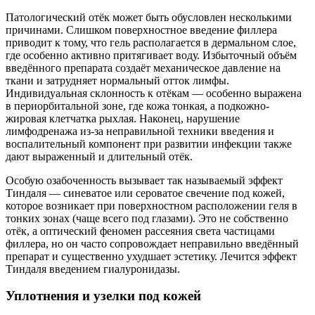
Патологический отёк может быть обусловлен несколькими
причинами. Слишком поверхностное введение филлера
приводит к тому, что гель располагается в дермальном слое,
где особенно активно притягивает воду. Избыточный объём
введённого препарата создаёт механическое давление на
ткани и затрудняет нормальный отток лимфы.
Индивидуальная склонность к отёкам — особенно выражена
в периорбитальной зоне, где кожа тонкая, а подкожно-
жировая клетчатка рыхлая. Наконец, нарушение
лимфодренажа из-за неправильной техники введения и
воспалительный компонент при развитии инфекции также
дают выраженный и длительный отёк.
Особую озабоченность вызывает так называемый эффект
Тиндаля — синеватое или сероватое свечение под кожей,
которое возникает при поверхностном расположении геля в
тонких зонах (чаще всего под глазами). Это не собственно
отёк, а оптический феномен рассеяния света частицами
филлера, но он часто сопровождает неправильно введённый
препарат и существенно ухудшает эстетику. Лечится эффект
Тиндаля введением гиалуронидазы.
Уплотнения и узелки под кожей