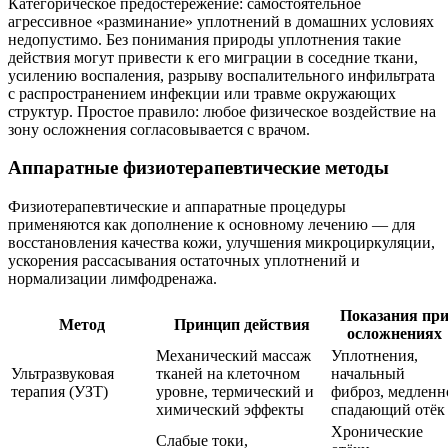
Категорическое предостережение: самостоятельное
агрессивное «разминание» уплотнений в домашних условиях
недопустимо. Без понимания природы уплотнения такие
действия могут привести к его миграции в соседние ткани,
усилению воспаления, разрыву воспалительного инфильтрата
с распространением инфекции или травме окружающих
структур. Простое правило: любое физическое воздействие на
зону осложнения согласовывается с врачом.
Аппаратные физиотерапевтические методы
Физиотерапевтические и аппаратные процедуры
применяются как дополнение к основному лечению — для
восстановления качества кожи, улучшения микроциркуляции,
ускорения рассасывания остаточных уплотнений и
нормализации лимфодренажа.
Показания пр
Метод
Принцип действия
осложнениях
Механический массаж
Уплотнения,
Ультразвуковая
тканей на клеточном
начальный
терапия (УЗТ)
уровне, термический и
фиброз, медленн
химический эффекты
спадающий отёк
Хронические
Слабые токи,