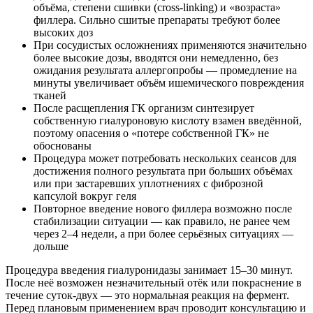
объёма, степени сшивки (cross-linking) и «возраста»
филлера. Сильно сшитые препараты требуют более
высоких доз
При сосудистых осложнениях применяются значительно
более высокие дозы, вводятся они немедленно, без
ожидания результата аллергопробы — промедление на
минуты увеличивает объём ишемического повреждения
тканей
После расщепления ГК организм синтезирует
собственную гиалуроновую кислоту взамен введённой,
поэтому опасения о «потере собственной ГК» не
обоснованы
Процедура может потребовать нескольких сеансов для
достижения полного результата при больших объёмах
или при застаревших уплотнениях с фиброзной
капсулой вокруг геля
Повторное введение нового филлера возможно после
стабилизации ситуации — как правило, не ранее чем
через 2–4 недели, а при более серьёзных ситуациях —
дольше
Процедура введения гиалуронидазы занимает 15–30 минут.
После неё возможен незначительный отёк или покраснение в
течение суток-двух — это нормальная реакция на фермент.
Перед плановым применением врач проводит консультацию и