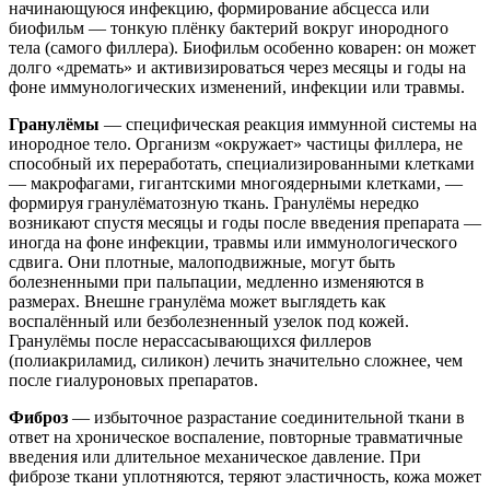
начинающуюся инфекцию, формирование абсцесса или
биофильм — тонкую плёнку бактерий вокруг инородного
тела (самого филлера). Биофильм особенно коварен: он может
долго «дремать» и активизироваться через месяцы и годы на
фоне иммунологических изменений, инфекции или травмы.
Гранулёмы
— специфическая реакция иммунной системы на
инородное тело. Организм «окружает» частицы филлера, не
способный их переработать, специализированными клетками
— макрофагами, гигантскими многоядерными клетками, —
формируя гранулёматозную ткань. Гранулёмы нередко
возникают спустя месяцы и годы после введения препарата —
иногда на фоне инфекции, травмы или иммунологического
сдвига. Они плотные, малоподвижные, могут быть
болезненными при пальпации, медленно изменяются в
размерах. Внешне гранулёма может выглядеть как
воспалённый или безболезненный узелок под кожей.
Гранулёмы после нерассасывающихся филлеров
(полиакриламид, силикон) лечить значительно сложнее, чем
после гиалуроновых препаратов.
Фиброз
— избыточное разрастание соединительной ткани в
ответ на хроническое воспаление, повторные травматичные
введения или длительное механическое давление. При
фиброзе ткани уплотняются, теряют эластичность, кожа может