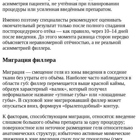
асимметрия пациента, не учтённая при планировании
процедуры или усиленная введённым препаратом.
Именно поэтому специалисты рекомендуют оценивать
окончательный результат только после полного спадания
постпроцедурного отёка — как правило, через 10–14 дней
после введения. До этого момента разница сторон нередко
объясняется неравномерной отёчностью, а не реальной
асимметрией филлера.
Миграция филлера
Миграция — смещение геля из зоны введения в соседние
ткани без утраты его объёма. Наиболее часто наблюдается в
области губ: филлер перемещается выше красной каймы,
образуя характерный «валик», который получил
неформальное название «утиные губы» или «лошадиные
губы». В скуловой зоне мигрировавший филлер может
опускаться вниз, формируя «брылеподобный» контур.
К факторам, способствующим миграции, относятся: введение
слишком большого объёма препарата за одну процедуру;
поверхностное или неточное размещение геля относительно
анатомических структур; избыточно активные мимические
движения в зоне введения сразу после процедуры (смех,