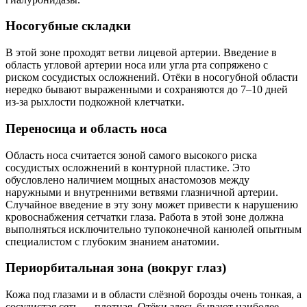
Носогубные складки
В этой зоне проходят ветви лицевой артерии. Введение в
область угловой артерии носа или угла рта сопряжено с
риском сосудистых осложнений. Отёки в носогубной области
нередко бывают выраженными и сохраняются до 7–10 дней
из-за рыхлости подкожной клетчатки.
Переносица и область носа
Область носа считается зоной самого высокого риска
сосудистых осложнений в контурной пластике. Это
обусловлено наличием мощных анастомозов между
наружными и внутренними ветвями глазничной артерии.
Случайное введение в эту зону может привести к нарушению
кровоснабжения сетчатки глаза. Работа в этой зоне должна
выполняться исключительно тупоконечной канюлей опытным
специалистом с глубоким знанием анатомии.
Периорбитальная зона (вокруг глаз)
Кожа под глазами и в области слёзной борозды очень тонкая, а
сосудистая сеть — плотная. Отёки здесь бывают наиболее