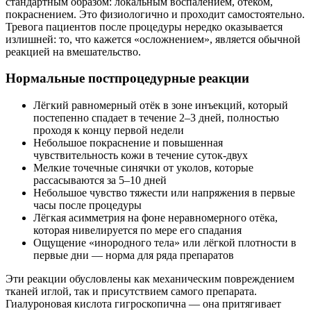
стандартным образом: локальным воспалением, отёком,
покраснением. Это физиологично и проходит самостоятельно.
Тревога пациентов после процедуры нередко оказывается
излишней: то, что кажется «осложнением», является обычной
реакцией на вмешательство.
Нормальные постпроцедурные реакции
Лёгкий равномерный отёк в зоне инъекций, который
постепенно спадает в течение 2–3 дней, полностью
проходя к концу первой недели
Небольшое покраснение и повышенная
чувствительность кожи в течение суток-двух
Мелкие точечные синячки от уколов, которые
рассасываются за 5–10 дней
Небольшое чувство тяжести или напряжения в первые
часы после процедуры
Лёгкая асимметрия на фоне неравномерного отёка,
которая нивелируется по мере его спадания
Ощущение «инородного тела» или лёгкой плотности в
первые дни — норма для ряда препаратов
Эти реакции обусловлены как механическим повреждением
тканей иглой, так и присутствием самого препарата.
Гиалуроновая кислота гигроскопична — она притягивает