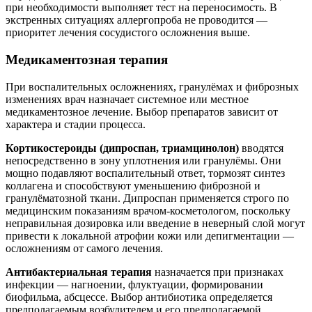
при необходимости выполняет тест на переносимость. В
экстренных ситуациях аллергопроба не проводится —
приоритет лечения сосудистого осложнения выше.
Медикаментозная терапия
При воспалительных осложнениях, гранулёмах и фиброзных
изменениях врач назначает системное или местное
медикаментозное лечение. Выбор препаратов зависит от
характера и стадии процесса.
Кортикостероиды (дипроспан, триамцинолон)
вводятся
непосредственно в зону уплотнения или гранулёмы. Они
мощно подавляют воспалительный ответ, тормозят синтез
коллагена и способствуют уменьшению фиброзной и
гранулёматозной ткани. Дипроспан применяется строго по
медицинским показаниям врачом-косметологом, поскольку
неправильная дозировка или введение в неверный слой могут
привести к локальной атрофии кожи или депигментации —
осложнениям от самого лечения.
Антибактериальная терапия
назначается при признаках
инфекции — нагноении, флуктуации, формировании
биофильма, абсцессе. Выбор антибиотика определяется
предполагаемым возбудителем и его предполагаемой