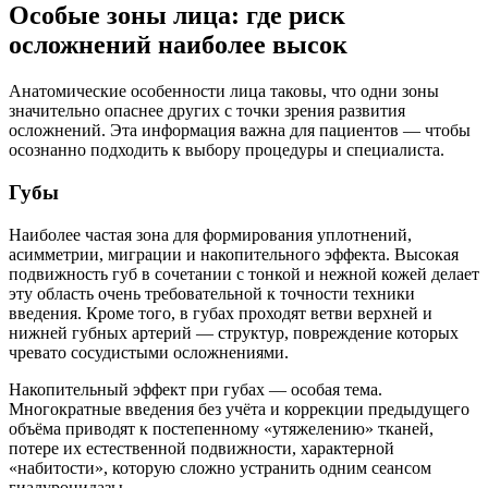
Особые зоны лица: где риск
осложнений наиболее высок
Анатомические особенности лица таковы, что одни зоны
значительно опаснее других с точки зрения развития
осложнений. Эта информация важна для пациентов — чтобы
осознанно подходить к выбору процедуры и специалиста.
Губы
Наиболее частая зона для формирования уплотнений,
асимметрии, миграции и накопительного эффекта. Высокая
подвижность губ в сочетании с тонкой и нежной кожей делает
эту область очень требовательной к точности техники
введения. Кроме того, в губах проходят ветви верхней и
нижней губных артерий — структур, повреждение которых
чревато сосудистыми осложнениями.
Накопительный эффект при губах — особая тема.
Многократные введения без учёта и коррекции предыдущего
объёма приводят к постепенному «утяжелению» тканей,
потере их естественной подвижности, характерной
«набитости», которую сложно устранить одним сеансом
гиалуронидазы.