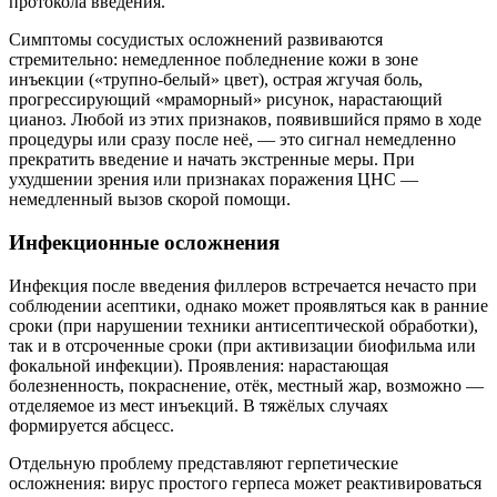
протокола введения.
Симптомы сосудистых осложнений развиваются
стремительно: немедленное побледнение кожи в зоне
инъекции («трупно-белый» цвет), острая жгучая боль,
прогрессирующий «мраморный» рисунок, нарастающий
цианоз. Любой из этих признаков, появившийся прямо в ходе
процедуры или сразу после неё, — это сигнал немедленно
прекратить введение и начать экстренные меры. При
ухудшении зрения или признаках поражения ЦНС —
немедленный вызов скорой помощи.
Инфекционные осложнения
Инфекция после введения филлеров встречается нечасто при
соблюдении асептики, однако может проявляться как в ранние
сроки (при нарушении техники антисептической обработки),
так и в отсроченные сроки (при активизации биофильма или
фокальной инфекции). Проявления: нарастающая
болезненность, покраснение, отёк, местный жар, возможно —
отделяемое из мест инъекций. В тяжёлых случаях
формируется абсцесс.
Отдельную проблему представляют герпетические
осложнения: вирус простого герпеса может реактивироваться