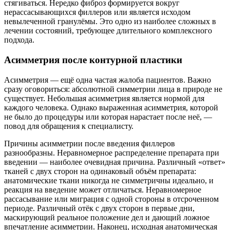
стягиваться. Нередко фиброз формируется вокруг
нерассасывающихся филлеров или является исходом
невылеченной гранулёмы. Это одно из наиболее сложных в
лечении состояний, требующее длительного комплексного
подхода.
Асимметрия после контурной пластики
Асимметрия — ещё одна частая жалоба пациентов. Важно
сразу оговориться: абсолютной симметрии лица в природе не
существует. Небольшая асимметрия является нормой для
каждого человека. Однако выраженная асимметрия, которой
не было до процедуры или которая нарастает после неё, —
повод для обращения к специалисту.
Причины асимметрии после введения филлеров
разнообразны. Неравномерное распределение препарата при
введении — наиболее очевидная причина. Различный «ответ»
тканей с двух сторон на одинаковый объём препарата:
анатомические ткани никогда не симметричны идеально, и
реакция на введение может отличаться. Неравномерное
рассасывание или миграция с одной стороны в отсроченном
периоде. Различный отёк с двух сторон в первые дни,
маскирующий реальное положение дел и дающий ложное
впечатление асимметрии. Наконец, исходная анатомическая