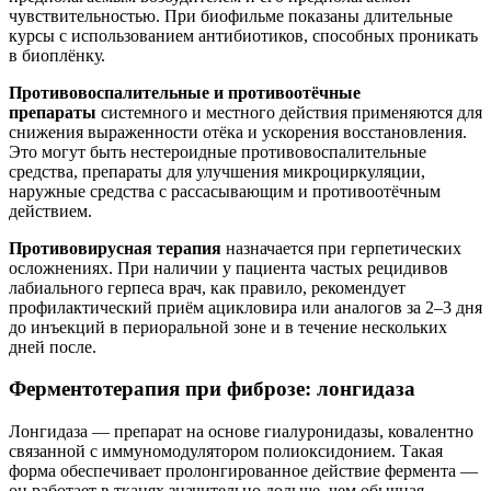
чувствительностью. При биофильме показаны длительные
курсы с использованием антибиотиков, способных проникать
в биоплёнку.
Противовоспалительные и противоотёчные
препараты
системного и местного действия применяются для
снижения выраженности отёка и ускорения восстановления.
Это могут быть нестероидные противовоспалительные
средства, препараты для улучшения микроциркуляции,
наружные средства с рассасывающим и противоотёчным
действием.
Противовирусная терапия
назначается при герпетических
осложнениях. При наличии у пациента частых рецидивов
лабиального герпеса врач, как правило, рекомендует
профилактический приём ацикловира или аналогов за 2–3 дня
до инъекций в периоральной зоне и в течение нескольких
дней после.
Ферментотерапия при фиброзе: лонгидаза
Лонгидаза — препарат на основе гиалуронидазы, ковалентно
связанной с иммуномодулятором полиоксидонием. Такая
форма обеспечивает пролонгированное действие фермента —
он работает в тканях значительно дольше, чем обычная