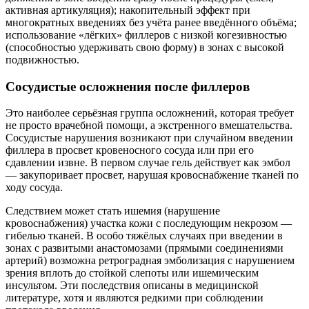
активная артикуляция); накопительный эффект при
многократных введениях без учёта ранее введённого объёма;
использование «лёгких» филлеров с низкой когезивностью
(способностью удерживать свою форму) в зонах с высокой
подвижностью.
Сосудистые осложнения после филлеров
Это наиболее серьёзная группа осложнений, которая требует
не просто врачебной помощи, а экстренного вмешательства.
Сосудистые нарушения возникают при случайном введении
филлера в просвет кровеносного сосуда или при его
сдавлении извне. В первом случае гель действует как эмбол
— закупоривает просвет, нарушая кровоснабжение тканей по
ходу сосуда.
Следствием может стать ишемия (нарушение
кровоснабжения) участка кожи с последующим некрозом —
гибелью тканей. В особо тяжёлых случаях при введении в
зонах с развитыми анастомозами (прямыми соединениями
артерий) возможна ретроградная эмболизация с нарушением
зрения вплоть до стойкой слепоты или ишемическим
инсультом. Эти последствия описаны в медицинской
литературе, хотя и являются редкими при соблюдении