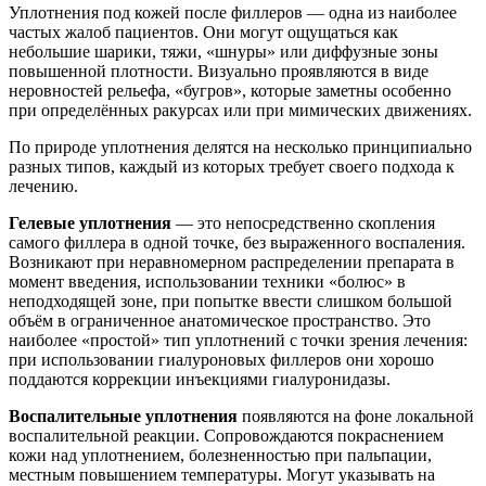
Уплотнения под кожей после филлеров — одна из наиболее
частых жалоб пациентов. Они могут ощущаться как
небольшие шарики, тяжи, «шнуры» или диффузные зоны
повышенной плотности. Визуально проявляются в виде
неровностей рельефа, «бугров», которые заметны особенно
при определённых ракурсах или при мимических движениях.
По природе уплотнения делятся на несколько принципиально
разных типов, каждый из которых требует своего подхода к
лечению.
Гелевые уплотнения
— это непосредственно скопления
самого филлера в одной точке, без выраженного воспаления.
Возникают при неравномерном распределении препарата в
момент введения, использовании техники «болюс» в
неподходящей зоне, при попытке ввести слишком большой
объём в ограниченное анатомическое пространство. Это
наиболее «простой» тип уплотнений с точки зрения лечения:
при использовании гиалуроновых филлеров они хорошо
поддаются коррекции инъекциями гиалуронидазы.
Воспалительные уплотнения
появляются на фоне локальной
воспалительной реакции. Сопровождаются покраснением
кожи над уплотнением, болезненностью при пальпации,
местным повышением температуры. Могут указывать на