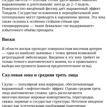
выраженными и длительными: иногда до 2–3 недель.
Поверхностно введённый филлер даёт выраженный эффект
Тиндаля. Сосудистые осложнения в периорбитальной зоне
потенциально могут приводить к нарушению зрения. Эта зона
также склонна к особенно стойким отёкам при
гиперкоррекции — ткани буквально «не выдерживают»
избыточного объёма препарата.
Виски
В области висков проходит поверхностная височная артерия
— одна из наиболее значимых с точки зрения возможной
ретроградной эмболизации. Введение в эту зону требует не
только точного анатомического знания, но и правильного
выбора инструмента (канюля предпочтительнее иглы).
Скуловая зона и средняя треть лица
Скулы — популярная зона коррекции, обеспечивающая
выраженный «лифтинговый» эффект. Однако средняя треть
лица анатомически сложна: здесь располагаются
многочисленные жировые компартменты, перегородки,
связки, нервные и сосудистые структуры. Неточное введение
грозит как эстетическими проблемами (нарушение