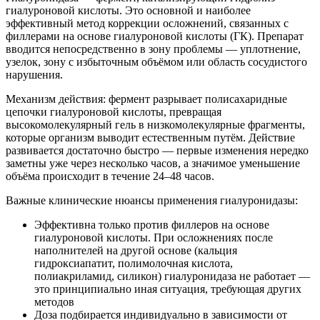
гиалуроновой кислоты. Это основной и наиболее
эффективный метод коррекции осложнений, связанных с
филлерами на основе гиалуроновой кислоты (ГК). Препарат
вводится непосредственно в зону проблемы — уплотнение,
узелок, зону с избыточным объёмом или область сосудистого
нарушения.
Механизм действия: фермент разрывает полисахаридные
цепочки гиалуроновой кислоты, превращая
высокомолекулярный гель в низкомолекулярные фрагменты,
которые организм выводит естественным путём. Действие
развивается достаточно быстро — первые изменения нередко
заметны уже через несколько часов, а значимое уменьшение
объёма происходит в течение 24–48 часов.
Важные клинические нюансы применения гиалуронидазы:
Эффективна только против филлеров на основе
гиалуроновой кислоты. При осложнениях после
наполнителей на другой основе (кальция
гидроксиапатит, полимолочная кислота,
полиакриламид, силикон) гиалуронидаза не работает —
это принципиально иная ситуация, требующая других
методов
Доза подбирается индивидуально в зависимости от