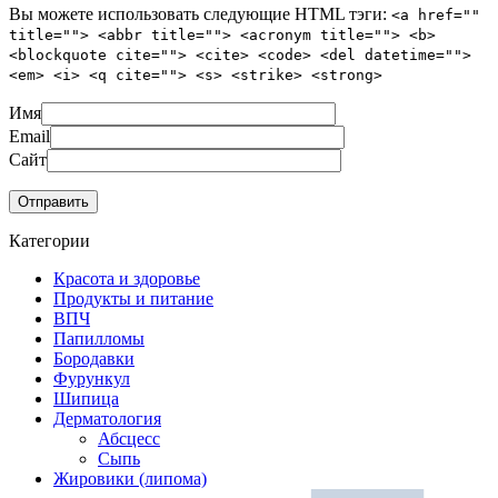
Вы можете использовать следующие
HTML
тэги:
<a href=""
title=""> <abbr title=""> <acronym title=""> <b>
<blockquote cite=""> <cite> <code> <del datetime="">
<em> <i> <q cite=""> <s> <strike> <strong>
Имя
Email
Сайт
Категории
Красота и здоровье
Продукты и питание
ВПЧ
Папилломы
Бородавки
Фурункул
Шипица
Дерматология
Абсцесс
Сыпь
Жировики (липома)