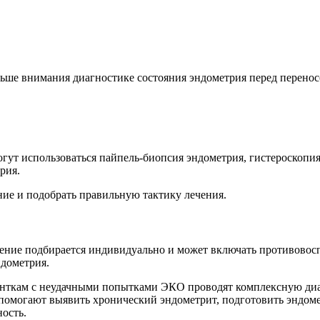
ьше внимания диагностике состояния эндометрия перед перенос
гут использоваться пайпель-биопсия эндометрия, гистероскопи
рия.
ие и подобрать правильную тактику лечения.
ечение подбирается индивидуально и может включать противово
дометрия.
нткам с неудачными попытками ЭКО проводят комплексную диа
 помогают выявить хронический эндометрит, подготовить эндом
ость.