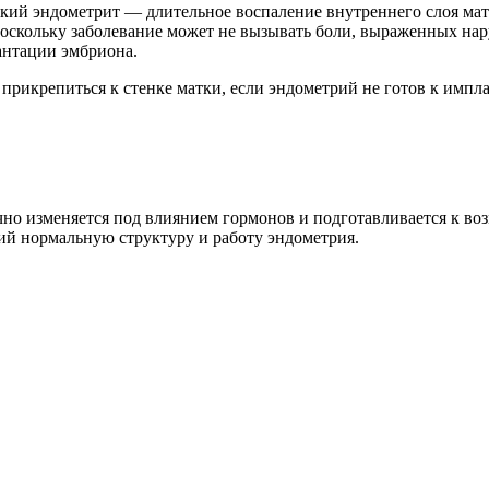
ий эндометрит — длительное воспаление внутреннего слоя матк
оскольку заболевание может не вызывать боли, выраженных на
антации эмбриона.
рикрепиться к стенке матки, если эндометрий не готов к импл
чно изменяется под влиянием гормонов и подготавливается к в
й нормальную структуру и работу эндометрия.