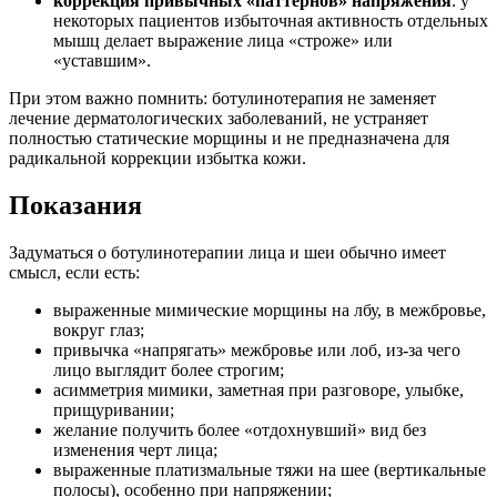
коррекция привычных «паттернов» напряжения
: у
некоторых пациентов избыточная активность отдельных
мышц делает выражение лица «строже» или
«уставшим».
При этом важно помнить: ботулинотерапия не заменяет
лечение дерматологических заболеваний, не устраняет
полностью статические морщины и не предназначена для
радикальной коррекции избытка кожи.
Показания
Задуматься о ботулинотерапии лица и шеи обычно имеет
смысл, если есть:
выраженные мимические морщины на лбу, в межбровье,
вокруг глаз;
привычка «напрягать» межбровье или лоб, из-за чего
лицо выглядит более строгим;
асимметрия мимики, заметная при разговоре, улыбке,
прищуривании;
желание получить более «отдохнувший» вид без
изменения черт лица;
выраженные платизмальные тяжи на шее (вертикальные
полосы), особенно при напряжении;