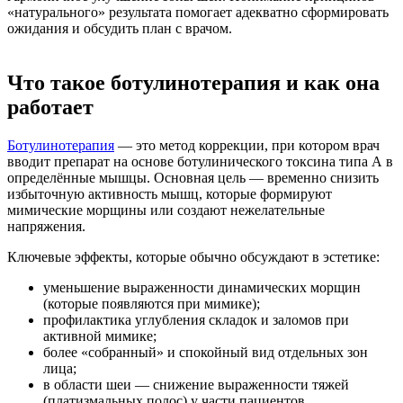
«натурального» результата помогает адекватно сформировать
ожидания и обсудить план с врачом.
Что такое ботулинотерапия и как она
работает
Ботулинотерапия
— это метод коррекции, при котором врач
вводит препарат на основе ботулинического токсина типа А в
определённые мышцы. Основная цель — временно снизить
избыточную активность мышц, которые формируют
мимические морщины или создают нежелательные
напряжения.
Ключевые эффекты, которые обычно обсуждают в эстетике:
уменьшение выраженности динамических морщин
(которые появляются при мимике);
профилактика углубления складок и заломов при
активной мимике;
более «собранный» и спокойный вид отдельных зон
лица;
в области шеи — снижение выраженности тяжей
(платизмальных полос) у части пациентов.