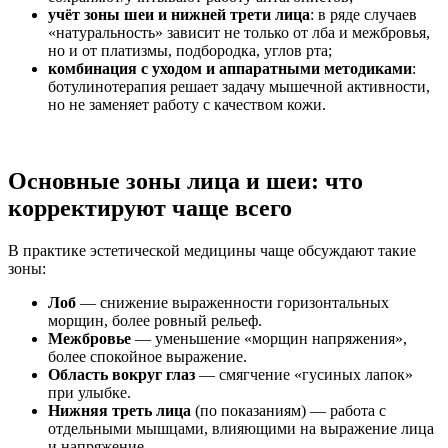
учёт зоны шеи и нижней трети лица
: в ряде случаев
«натуральность» зависит не только от лба и межбровья,
но и от платизмы, подбородка, углов рта;
комбинация с уходом и аппаратными методиками
:
ботулинотерапия решает задачу мышечной активности,
но не заменяет работу с качеством кожи.
Основные зоны лица и шеи: что
корректируют чаще всего
В практике эстетической медицины чаще обсуждают такие
зоны:
Лоб
— снижение выраженности горизонтальных
морщин, более ровный рельеф.
Межбровье
— уменьшение «морщин напряжения»,
более спокойное выражение.
Область вокруг глаз
— смягчение «гусиных лапок»
при улыбке.
Нижняя треть лица
(по показаниям) — работа с
отдельными мышцами, влияющими на выражение лица
и напряжение.