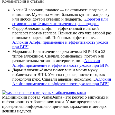
Комментарии
к статьям
Алена
:
И все-таки, главное — не стоимость подарка, а
внимание. Мужчина может банально купить матрешку
или любой другой сувенир и подарить…
Дорогой или
символический: имеет ли значение цена подарка
Федор
:
Аллокин альфа — эффективный и легкий
препарат против герпеса. Применяю его уже второй раз,
и никаких нареканий. Побочных эффектов не…
Аллокин Альфа: применение и эффективность уколов
при ВПЧ
Марианна
:
По назначению врача лечила ВПЧ 18 и 52
типов аллокином. Сначала сомневалась, потому как
разные отзывы читала в интернете, но…
Аллокин
Альфа: применение и эффективность уколов при ВПЧ
Дарья
:
Аллокин-Альфа помог мне и моему мужу
избавиться от ВПЧ. Уже год прошел, после того, как
прокололи курс. Сдавали анализы несколько…
Аллокин
Альфа: применение и эффективность уколов при ВПЧ
все о вирусных заболеванях кожи
Медицинский портал VashaDerma - это ресурс о вирусных и
инфекционных заболеваниях кожи. У нас представлена
проверенная информация о причинах заражения и методах
лечения недугов.