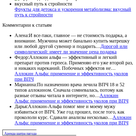
Фрукты для детокса и ускорения метаболизма: вкусный
путь к стройности
Комментарии
к статьям
Алена
:
И все-таки, главное — не стоимость подарка, а
внимание. Мужчина может банально купить матрешку
или любой другой сувенир и подарить…
Дорогой или
символический: имеет ли значение цена подарка
Федор
:
Аллокин альфа — эффективный и легкий
препарат против герпеса. Применяю его уже второй раз,
и никаких нареканий. Побочных эффектов не…
Аллокин Альфа: применение и эффективность уколов
при ВПЧ
Марианна
:
По назначению врача лечила ВПЧ 18 и 52
типов аллокином. Сначала сомневалась, потому как
разные отзывы читала в интернете, но…
Аллокин
Альфа: применение и эффективность уколов при ВПЧ
Дарья
:
Аллокин-Альфа помог мне и моему мужу
избавиться от ВПЧ. Уже год прошел, после того, как
прокололи курс. Сдавали анализы несколько…
Аллокин
Альфа: применение и эффективность уколов при ВПЧ
Аренда шатра пагода