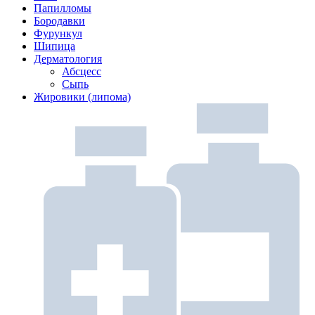
Папилломы
Бородавки
Фурункул
Шипица
Дерматология
Абсцесс
Сыпь
Жировики (липома)