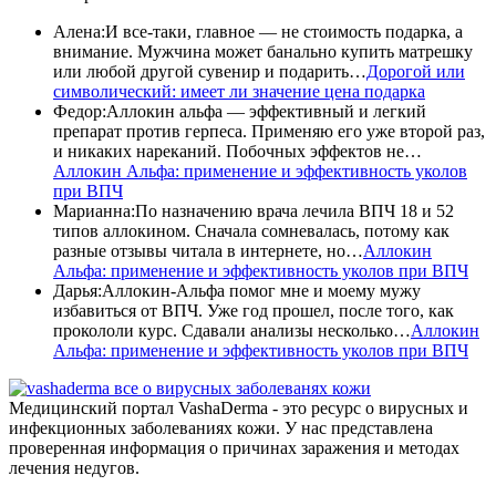
Алена
:
И все-таки, главное — не стоимость подарка, а
внимание. Мужчина может банально купить матрешку
или любой другой сувенир и подарить…
Дорогой или
символический: имеет ли значение цена подарка
Федор
:
Аллокин альфа — эффективный и легкий
препарат против герпеса. Применяю его уже второй раз,
и никаких нареканий. Побочных эффектов не…
Аллокин Альфа: применение и эффективность уколов
при ВПЧ
Марианна
:
По назначению врача лечила ВПЧ 18 и 52
типов аллокином. Сначала сомневалась, потому как
разные отзывы читала в интернете, но…
Аллокин
Альфа: применение и эффективность уколов при ВПЧ
Дарья
:
Аллокин-Альфа помог мне и моему мужу
избавиться от ВПЧ. Уже год прошел, после того, как
прокололи курс. Сдавали анализы несколько…
Аллокин
Альфа: применение и эффективность уколов при ВПЧ
все о вирусных заболеванях кожи
Медицинский портал VashaDerma - это ресурс о вирусных и
инфекционных заболеваниях кожи. У нас представлена
проверенная информация о причинах заражения и методах
лечения недугов.