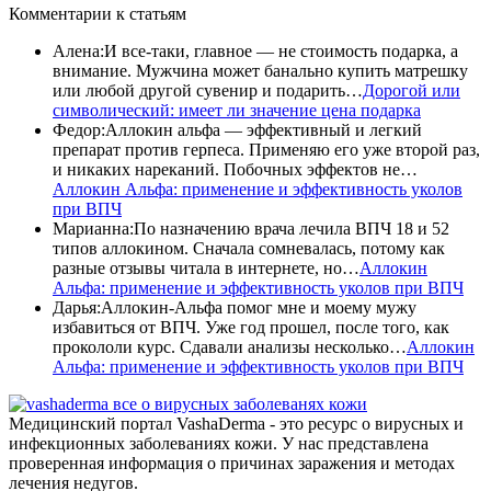
Комментарии
к статьям
Алена
:
И все-таки, главное — не стоимость подарка, а
внимание. Мужчина может банально купить матрешку
или любой другой сувенир и подарить…
Дорогой или
символический: имеет ли значение цена подарка
Федор
:
Аллокин альфа — эффективный и легкий
препарат против герпеса. Применяю его уже второй раз,
и никаких нареканий. Побочных эффектов не…
Аллокин Альфа: применение и эффективность уколов
при ВПЧ
Марианна
:
По назначению врача лечила ВПЧ 18 и 52
типов аллокином. Сначала сомневалась, потому как
разные отзывы читала в интернете, но…
Аллокин
Альфа: применение и эффективность уколов при ВПЧ
Дарья
:
Аллокин-Альфа помог мне и моему мужу
избавиться от ВПЧ. Уже год прошел, после того, как
прокололи курс. Сдавали анализы несколько…
Аллокин
Альфа: применение и эффективность уколов при ВПЧ
все о вирусных заболеванях кожи
Медицинский портал VashaDerma - это ресурс о вирусных и
инфекционных заболеваниях кожи. У нас представлена
проверенная информация о причинах заражения и методах
лечения недугов.