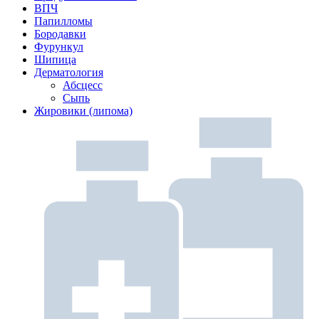
ВПЧ
Папилломы
Бородавки
Фурункул
Шипица
Дерматология
Абсцесс
Сыпь
Жировики (липома)