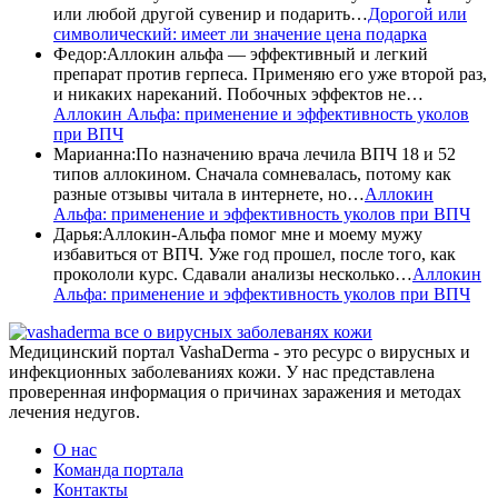
или любой другой сувенир и подарить…
Дорогой или
символический: имеет ли значение цена подарка
Федор
:
Аллокин альфа — эффективный и легкий
препарат против герпеса. Применяю его уже второй раз,
и никаких нареканий. Побочных эффектов не…
Аллокин Альфа: применение и эффективность уколов
при ВПЧ
Марианна
:
По назначению врача лечила ВПЧ 18 и 52
типов аллокином. Сначала сомневалась, потому как
разные отзывы читала в интернете, но…
Аллокин
Альфа: применение и эффективность уколов при ВПЧ
Дарья
:
Аллокин-Альфа помог мне и моему мужу
избавиться от ВПЧ. Уже год прошел, после того, как
прокололи курс. Сдавали анализы несколько…
Аллокин
Альфа: применение и эффективность уколов при ВПЧ
все о вирусных заболеванях кожи
Медицинский портал VashaDerma - это ресурс о вирусных и
инфекционных заболеваниях кожи. У нас представлена
проверенная информация о причинах заражения и методах
лечения недугов.
О нас
Команда портала
Контакты