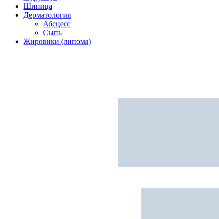
Шипица
Дерматология
Абсцесс
Сыпь
Жировики (липома)