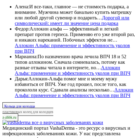
Алена
:
И все-таки, главное — не стоимость подарка, а
внимание. Мужчина может банально купить матрешку
или любой другой сувенир и подарить…
Дорогой или
символический: имеет ли значение цена подарка
Федор
:
Аллокин альфа — эффективный и легкий
препарат против герпеса. Применяю его уже второй раз,
и никаких нареканий. Побочных эффектов не…
Аллокин Альфа: применение и эффективность уколов
при ВПЧ
Марианна
:
По назначению врача лечила ВПЧ 18 и 52
типов аллокином. Сначала сомневалась, потому как
разные отзывы читала в интернете, но…
Аллокин
Альфа: применение и эффективность уколов при ВПЧ
Дарья
:
Аллокин-Альфа помог мне и моему мужу
избавиться от ВПЧ. Уже год прошел, после того, как
прокололи курс. Сдавали анализы несколько…
Аллокин
Альфа: применение и эффективность уколов при ВПЧ
Кольца для колодца
пластиковых колец для колодцев
z-zhbk.ru
все о вирусных заболеванях кожи
Медицинский портал VashaDerma - это ресурс о вирусных и
инфекционных заболеваниях кожи. У нас представлена