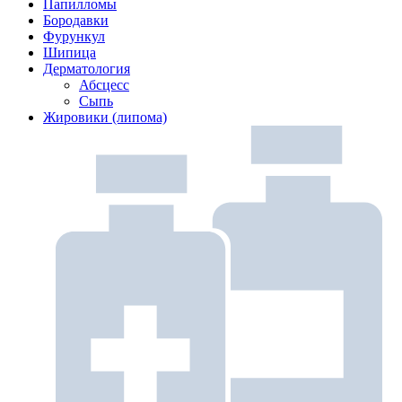
Папилломы
Бородавки
Фурункул
Шипица
Дерматология
Абсцесс
Сыпь
Жировики (липома)