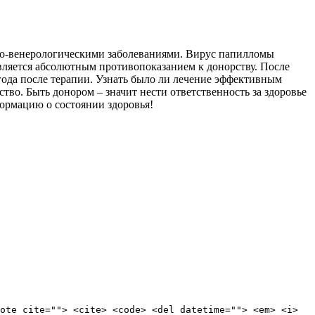
жно-венерологическими заболеваниями. Вирус папилломы
является абсолютным противопоказанием к донорству. После
лгода после терапии. Узнать было ли лечение эффективным
тво. Быть донором – значит нести ответственность за здоровье
формацию о состоянии здоровья!
ote cite=""> <cite> <code> <del datetime=""> <em> <i>