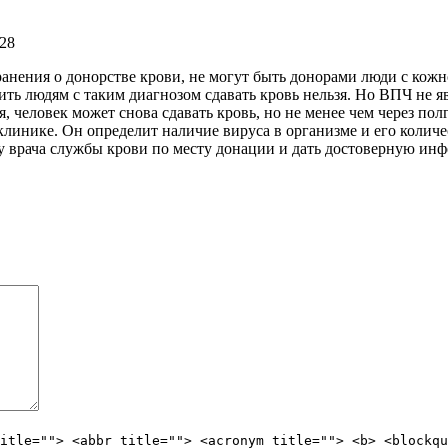
:28
ранения о донорстве крови, не могут быть донорами люди с ко
чить людям с таким диагнозом сдавать кровь нельзя. Но ВПЧ не 
 человек может снова сдавать кровь, но не менее чем через по
инике. Он определит наличие вируса в организме и его количес
 у врача службы крови по месту донации и дать достоверную ин
itle=""> <abbr title=""> <acronym title=""> <b> <blockqu