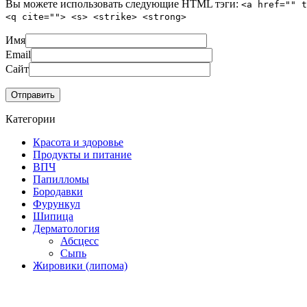
Вы можете использовать следующие
HTML
тэги:
<a href="" t
<q cite=""> <s> <strike> <strong>
Имя
Email
Сайт
Категории
Красота и здоровье
Продукты и питание
ВПЧ
Папилломы
Бородавки
Фурункул
Шипица
Дерматология
Абсцесс
Сыпь
Жировики (липома)