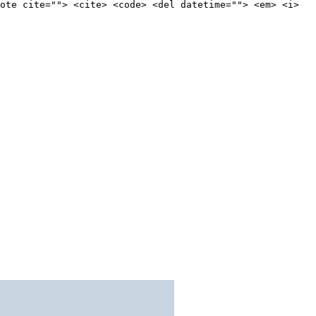
ote cite=""> <cite> <code> <del datetime=""> <em> <i>