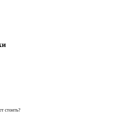
ки
ет стоить?