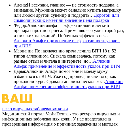
Алена
:
И все-таки, главное — не стоимость подарка, а
внимание. Мужчина может банально купить матрешку
или любой другой сувенир и подарить…
Дорогой или
символический: имеет ли значение цена подарка
Федор
:
Аллокин альфа — эффективный и легкий
препарат против герпеса. Применяю его уже второй раз,
и никаких нареканий. Побочных эффектов не…
Аллокин Альфа: применение и эффективность уколов
при ВПЧ
Марианна
:
По назначению врача лечила ВПЧ 18 и 52
типов аллокином. Сначала сомневалась, потому как
разные отзывы читала в интернете, но…
Аллокин
Альфа: применение и эффективность уколов при ВПЧ
Дарья
:
Аллокин-Альфа помог мне и моему мужу
избавиться от ВПЧ. Уже год прошел, после того, как
прокололи курс. Сдавали анализы несколько…
Аллокин
Альфа: применение и эффективность уколов при ВПЧ
все о вирусных заболеванях кожи
Медицинский портал VashaDerma - это ресурс о вирусных и
инфекционных заболеваниях кожи. У нас представлена
проверенная информация о причинах заражения и методах