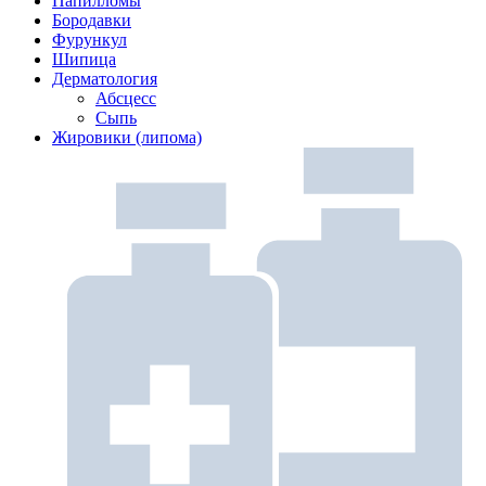
Папилломы
Бородавки
Фурункул
Шипица
Дерматология
Абсцесс
Сыпь
Жировики (липома)