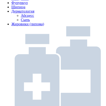
Фурункул
Шипица
Дерматология
Абсцесс
Сыпь
Жировики (липома)