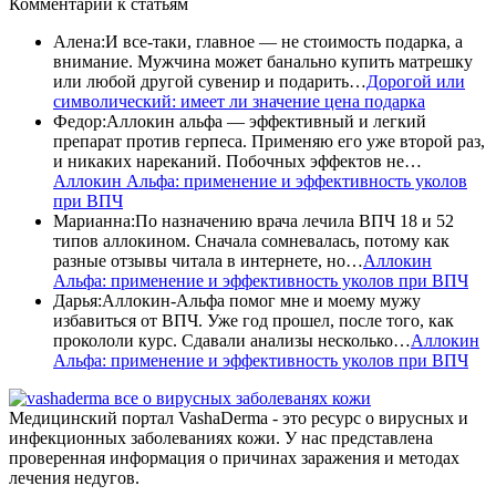
Комментарии
к статьям
Алена
:
И все-таки, главное — не стоимость подарка, а
внимание. Мужчина может банально купить матрешку
или любой другой сувенир и подарить…
Дорогой или
символический: имеет ли значение цена подарка
Федор
:
Аллокин альфа — эффективный и легкий
препарат против герпеса. Применяю его уже второй раз,
и никаких нареканий. Побочных эффектов не…
Аллокин Альфа: применение и эффективность уколов
при ВПЧ
Марианна
:
По назначению врача лечила ВПЧ 18 и 52
типов аллокином. Сначала сомневалась, потому как
разные отзывы читала в интернете, но…
Аллокин
Альфа: применение и эффективность уколов при ВПЧ
Дарья
:
Аллокин-Альфа помог мне и моему мужу
избавиться от ВПЧ. Уже год прошел, после того, как
прокололи курс. Сдавали анализы несколько…
Аллокин
Альфа: применение и эффективность уколов при ВПЧ
все о вирусных заболеванях кожи
Медицинский портал VashaDerma - это ресурс о вирусных и
инфекционных заболеваниях кожи. У нас представлена
проверенная информация о причинах заражения и методах
лечения недугов.