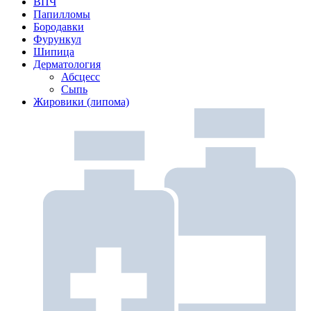
ВПЧ
Папилломы
Бородавки
Фурункул
Шипица
Дерматология
Абсцесс
Сыпь
Жировики (липома)