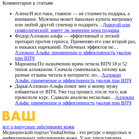
Комментарии
к статьям
Алена
:
И все-таки, главное — не стоимость подарка, а
внимание. Мужчина может банально купить матрешку
или любой другой сувенир и подарить…
Дорогой или
символический: имеет ли значение цена подарка
Федор
:
Аллокин альфа — эффективный и легкий
препарат против герпеса. Применяю его уже второй раз,
и никаких нареканий. Побочных эффектов не…
Аллокин Альфа: применение и эффективность уколов
при ВПЧ
Марианна
:
По назначению врача лечила ВПЧ 18 и 52
типов аллокином. Сначала сомневалась, потому как
разные отзывы читала в интернете, но…
Аллокин
Альфа: применение и эффективность уколов при ВПЧ
Дарья
:
Аллокин-Альфа помог мне и моему мужу
избавиться от ВПЧ. Уже год прошел, после того, как
прокололи курс. Сдавали анализы несколько…
Аллокин
Альфа: применение и эффективность уколов при ВПЧ
все о вирусных заболеванях кожи
Медицинский портал VashaDerma - это ресурс о вирусных и
инфекционных заболеваниях кожи. У нас представлена