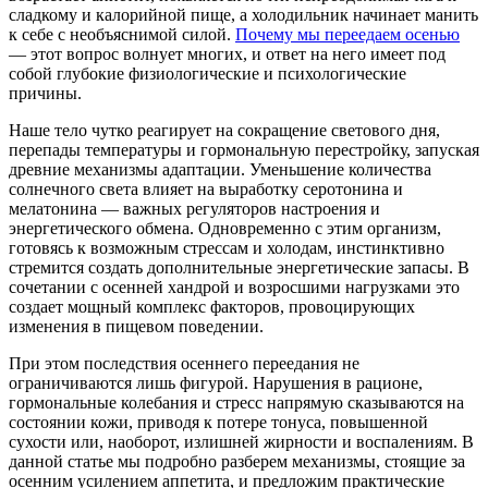
сладкому и калорийной пище, а холодильник начинает манить
к себе с необъяснимой силой.
Почему мы переедаем осенью
— этот вопрос волнует многих, и ответ на него имеет под
собой глубокие физиологические и психологические
причины.
Наше тело чутко реагирует на сокращение светового дня,
перепады температуры и гормональную перестройку, запуская
древние механизмы адаптации. Уменьшение количества
солнечного света влияет на выработку серотонина и
мелатонина — важных регуляторов настроения и
энергетического обмена. Одновременно с этим организм,
готовясь к возможным стрессам и холодам, инстинктивно
стремится создать дополнительные энергетические запасы. В
сочетании с осенней хандрой и возросшими нагрузками это
создает мощный комплекс факторов, провоцирующих
изменения в пищевом поведении.
При этом последствия осеннего переедания не
ограничиваются лишь фигурой. Нарушения в рационе,
гормональные колебания и стресс напрямую сказываются на
состоянии кожи, приводя к потере тонуса, повышенной
сухости или, наоборот, излишней жирности и воспалениям. В
данной статье мы подробно разберем механизмы, стоящие за
осенним усилением аппетита, и предложим практические