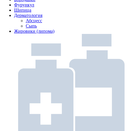
Фурункул
Шипица
Дерматология
Абсцесс
Сыпь
Жировики (липома)