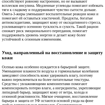
способствуют ровному настроению, но не вызывают
всплесков инсулина. Медленные углеводы помогают избежать
тяги к сладкому и поддерживают чувство сытости дольше.
Омега-3-жиры уменьшают воспалительные реакции кожи и
помогают ей оставаться эластичной. Продукты, богатые
антиоксидантами, защищают кожу от оксидативного стресса,
усиливающего осеннюю тусклость и сухость. Такой рацион
снижает риск эмоционального переедания, помогает
поддерживать уровень энергии и делает кожу более
устойчивой к сезонным изменениям.
Уход, направленный на восстановление и защиту
кожи
Осенью кожа особенно нуждается в барьерной защите.
Уменьшение влажности воздуха и гормональные колебания
замедляют способность кожи удерживать влагу, поэтому
важно переключиться на более питательные текстуры.
Средства с увлажняющими компонентами помогают
компенсировать потерю влаги, а ингредиенты, укрепляющие
липидный барьер, защищают кожу от ветра, холода и
сезонной реактивности. Мягкое очищение, восстановление
барьера и защита от УФ остаются основой ухода на фоне
любых гормональных перепадов. Своевременная