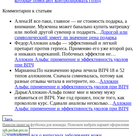
которые помогают контролировать голод
Комментарии
к статьям
Алена
:
И все-таки, главное — не стоимость подарка, а
внимание. Мужчина может банально купить матрешку
или любой другой сувенир и подарить…
Дорогой или
символический: имеет ли значение цена подарка
Федор
:
Аллокин альфа — эффективный и легкий
препарат против герпеса. Применяю его уже второй раз,
и никаких нареканий. Побочных эффектов не…
Аллокин Альфа: применение и эффективность уколов
при ВПЧ
Марианна
:
По назначению врача лечила ВПЧ 18 и 52
типов аллокином. Сначала сомневалась, потому как
разные отзывы читала в интернете, но…
Аллокин
Альфа: применение и эффективность уколов при ВПЧ
Дарья
:
Аллокин-Альфа помог мне и моему мужу
избавиться от ВПЧ. Уже год прошел, после того, как
прокололи курс. Сдавали анализы несколько…
Аллокин
Альфа: применение и эффективность уколов при ВПЧ
Здесь
Нанесем принт на футболки для команды. Поможем выбрать вариант оформления
spb.pechat-pro.ru
все о вирусных заболеванях кожи