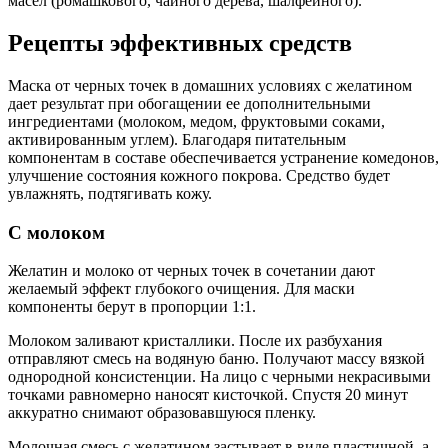
масел (ромашкового, чайного дерева, шалфейного).
Рецепты эффективных средств
Маска от черных точек в домашних условиях с желатином
дает результат при обогащении ее дополнительными
ингредиентами (молоком, медом, фруктовыми соками,
активированным углем). Благодаря питательным
компонентам в составе обеспечивается устранение комедонов,
улучшение состояния кожного покрова. Средство будет
увлажнять, подтягивать кожу.
С молоком
Желатин и молоко от черных точек в сочетании дают
желаемый эффект глубокого очищения. Для маски
компоненты берут в пропорции 1:1.
Молоком заливают кристаллики. После их разбухания
отправляют смесь на водяную баню. Получают массу вязкой
однородной консистенции. На лицо с черными некрасивыми
точками равномерно наносят кисточкой. Спустя 20 минут
аккуратно снимают образовавшуюся пленку.
Молочная смесь с желатином застывает в виде пластичной, а