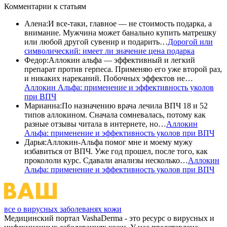
Комментарии
к статьям
Алена
:
И все-таки, главное — не стоимость подарка, а
внимание. Мужчина может банально купить матрешку
или любой другой сувенир и подарить…
Дорогой или
символический: имеет ли значение цена подарка
Федор
:
Аллокин альфа — эффективный и легкий
препарат против герпеса. Применяю его уже второй раз,
и никаких нареканий. Побочных эффектов не…
Аллокин Альфа: применение и эффективность уколов
при ВПЧ
Марианна
:
По назначению врача лечила ВПЧ 18 и 52
типов аллокином. Сначала сомневалась, потому как
разные отзывы читала в интернете, но…
Аллокин
Альфа: применение и эффективность уколов при ВПЧ
Дарья
:
Аллокин-Альфа помог мне и моему мужу
избавиться от ВПЧ. Уже год прошел, после того, как
прокололи курс. Сдавали анализы несколько…
Аллокин
Альфа: применение и эффективность уколов при ВПЧ
все о вирусных заболеванях кожи
Медицинский портал VashaDerma - это ресурс о вирусных и