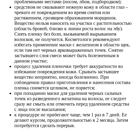
проблемными местами (носом, лбом, подбородком);
средством не смазывают нежную кожу в области глаз –
чревато ее повреждением во время снятия или
растяжением, грозящим образованием морщинок.
Вещество нельзя наносить на участки с растительностью
(область бровей, близко к линии роста волос на лбу).
Снять пленку без боли, вызываемой вырыванием
волосков, не получится. Косметологи рекомендуют
избегать применение маски с желатином в области щек,
если там нет черных ярковыраженных точек. Снятие
застывшего слоя смеси может быть болезненным в
данном участке;
процесс удаления пленочки требует аккуратности во
избежание повреждения кожи. Срывать застывшее
вещество неприятно, иногда болезненно. При
соблюдении правил приготовления и нанесения состава
пленка снимется целиком, не порвется;
при попадании маски для удаления черных сальных
точек из разведенного желатина на волосы, ее следует
сразу же смыть или отмочить перед удалением средства
с лица после высыхания;
к процедуре не прибегают чаще, чем 1 раз в 7 дней. Ее
делают курсом, продолжительностью в 2 месяца. Затем
потребуется сделать перерыв.