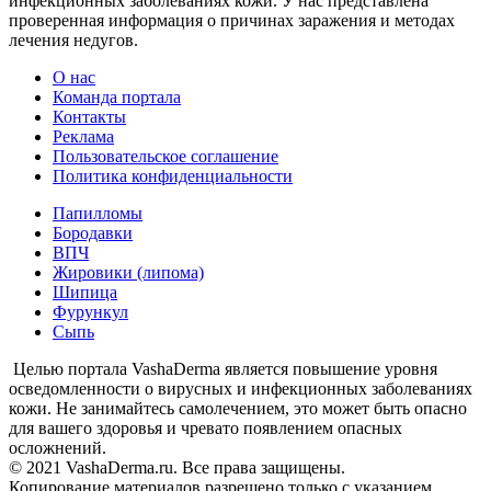
инфекционных заболеваниях кожи. У нас представлена
проверенная информация о причинах заражения и методах
лечения недугов.
О нас
Команда портала
Контакты
Реклама
Пользовательское соглашение
Политика конфиденциальности
Папилломы
Бородавки
ВПЧ
Жировики (липома)
Шипица
Фурункул
Сыпь
Целью портала VashaDerma является повышение уровня
осведомленности о вирусных и инфекционных заболеваниях
кожи. Не занимайтесь самолечением, это может быть опасно
для вашего здоровья и чревато появлением опасных
осложнений.
© 2021 VashaDerma.ru. Все права защищены.
Копирование материалов разрешено только с указанием