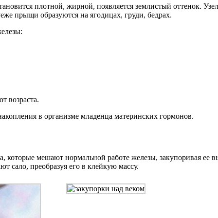
новится плотной, жирной, появляется землистый оттенок. Узелк
еже прыщи образуются на ягодицах, груди, бедрах.
железы:
т возраста.
 накопления в организме младенца материнских гормонов.
а, которые мешают нормальной работе железы, закупоривая ее в
ют сало, преобразуя его в клейкую массу.